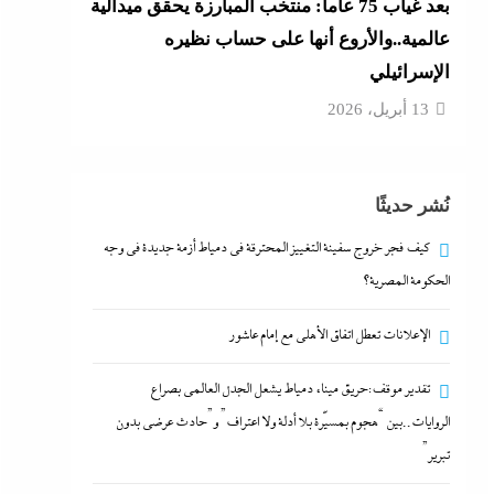
بعد غياب 75 عاما: منتخب المبارزة يحقق ميدالية
عالمية..والأروع أنها على حساب نظيره
الإسرائيلي
13 أبريل، 2026
نُشر حديثًا
كيف فجر خروج سفينة التغييز المحترقة في دمياط أزمة جديدة في وجه
الحكومة المصرية؟
الإعلانات تعطل اتفاق الأهلى مع إمام عاشور
تقدير موقف:حريق ميناء دمياط يشعل الجدل العالمي بصراع
الروايات..بين “هجوم بمسيّرة بلا أدلة ولا اعتراف” و”حادث عرضي بدون
تبرير”