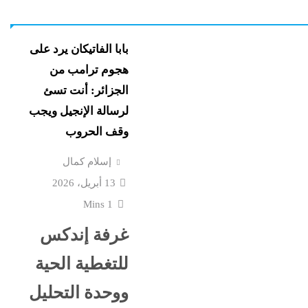
ضعت رأس
رسائل الناجحين في الثانو
ن
عرب و عالم
الفلسطينية...
بابا الفاتيكان يرد على
هجوم ترامب من
ض غنائم
جلال نصار يسطر: تمنيت ل
الجزائر: أنت تسئ
 إماراتية
يشارك الأهلى بالكونفدرال
لرسالة الإنجيل ويجب
لهذه...
وقف الحروب
إسرائيل تشعل سباق التس
علمين في
إسلام كمال
صدمة
مليار...
13 أبريل، 2026
1 Mins
 الجانية:
هل اشتعل فتيل الحرب
غرفة إندكس
يكشفن
العالمية؟..هجوم أوكراني
سفينة إيرانية وشائعات...
للتغطية الحية
ووحدة التحليل