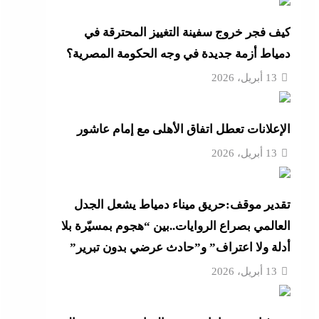
ية
كيف فجر خروج سفينة التغييز المحترقة في
دمياط أزمة جديدة في وجه الحكومة المصرية؟
و لم
13 أبريل، 2026
ية
الإعلانات تعطل اتفاق الأهلى مع إمام عاشور
لح بعد
13 أبريل، 2026
 الذخيرة وتخصص 110
تقدير موقف:حريق ميناء دمياط يشعل الجدل
العالمي بصراع الروايات..بين “هجوم بمسيّرة بلا
 على
أدلة ولا اعتراف” و”حادث عرضي بدون تبرير”
13 أبريل، 2026