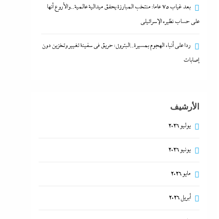
بعد غياب 75 عاما: منتخب المبارزة يحقق ميدالية عالمية..والأروع أنها
على حساب نظيره الإسرائيلي
ردا على أنباء الهجوم بمسيرة..البترول: حريق في سفينة تغيير وتخزين دون
إصابات
الأرشيف
يوليو 2026
يونيو 2026
مايو 2026
أبريل 2026