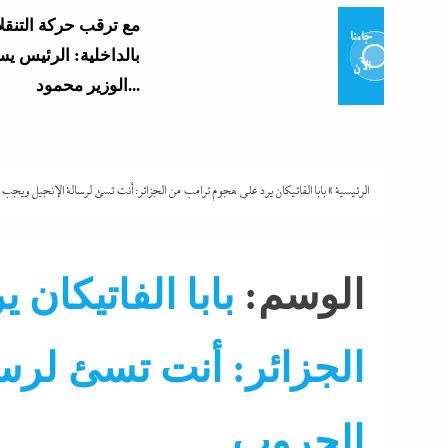
مع ترقب حركة التنقل
جاءنا
بالداخلية: الرئيس ي
الآن
الوزير محمود...
الشرع يروج للسلام م
تزامنا مع توسيعها الاحتلال في...
الرئيسية
»
بابا الفاتيكان يرد على هجوم ترامب من الجزائر: أنت تسئ لرسالة الإنجيل وي
بنصف مليون جنيه..تذ
“اللاونج الملكي” في
الوسم:
بابا الفاتيكان
شيرين تحطم أرقام...
الجزائر: أنت تسئ لرس
كل الملفات التى ينا
ونتنياهو الثلاثاء
الحروب
الجار الملاصق لشقة 