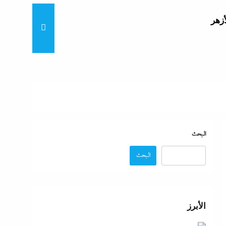
أزهر
تنى
بة
البحث
البحث
موجة
ائق
الأبرز
زة: