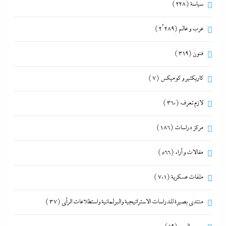
سياسة
(228)
عرب و عالم
(2٬289)
فنون
(319)
كاريكتير و كوميكس
(7)
لازم تعرف
(360)
مركز دراسات
(186)
مقالات و أراء
(566)
ملفات عسكرية
(701)
منتدى بصيرة للدراسات الاستراتيجية والبرلمانية واستطلاعات الرأى
(37)