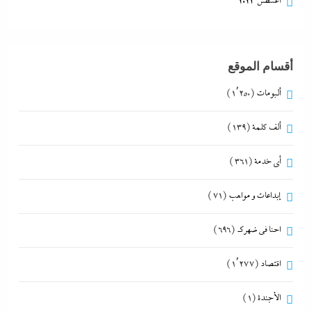
أغسطس 2023
أقسام الموقع
ألبومات
(1٬250)
ألف كلمة
(139)
أي خدمة
(361)
إبداعات و مواهب
(71)
احنا في ضهرك
(696)
اقتصاد
(1٬277)
الأجندة
(1)