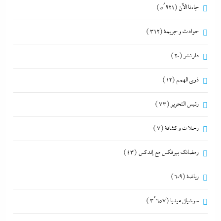
جاءنا الآن
(5٬921)
حوادث و جريمة
(312)
دار نشر
(20)
ذوى الهمم
(12)
رئيس التحرير
(73)
رحلات و كشافة
(7)
رمضانك بيرفكس مع إندكس
(43)
رياضة
(609)
سوشيال ميديا
(3٬657)