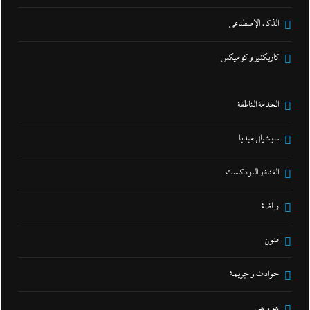
الذكاء الإصطناعي
كاريكتير و كوميكس
الخدمة الناطقة
سوشيال ميديا
القناة و البودكاست
رياضة
فنون
حوادث و جريمة
هو و هي