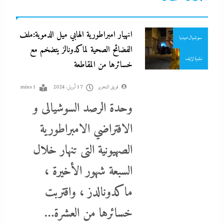
جاءنا الآن
انهيار امبراطورية الهابي ميل الدموية:ملف
سوشيال ميديا
الفضائح الصحية لماكدونالز يتضخم مع
نشرة لايف
خسائرها من المقاطعة
بعد غياب 75 عاما: منتخب المبارزة يحقق ميدالية عالمية..والأروع أنها
فريق التحرير
17 أبريل، 2024
1 mins
على حساب نظيره الإسرائيلي
وحدة الرصد السوشيالى و
17 أبريل، 2024
الافتراضي الامبراطورية
الصهيونية التى تنهار خلال
السبعة شهور الأخيرة ،
ماكدونالدز ، واقتربت
خسائرها من العشرة…