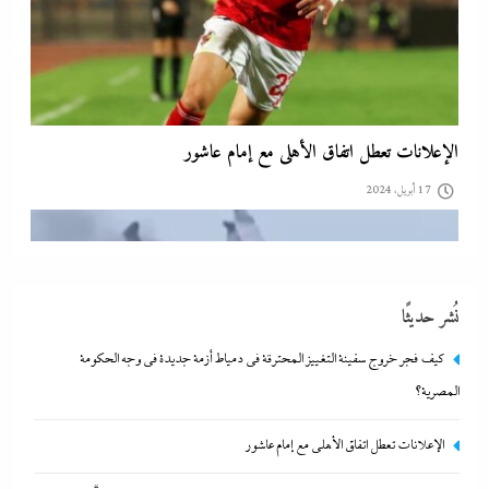
تقدير موقف:حريق ميناء دمياط يشعل الجدل العالمي بصراع
نُشر حديثًا
الروايات..بين “هجوم بمسيّرة بلا أدلة ولا اعتراف” و”حادث عرضي
كيف فجر خروج سفينة التغييز المحترقة في دمياط أزمة جديدة في وجه الحكومة
بدون تبرير”
المصرية؟
17 أبريل، 2024
الإعلانات تعطل اتفاق الأهلى مع إمام عاشور