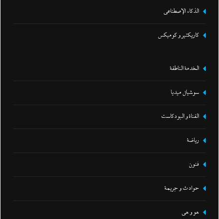
الذكاء الإصطناعي
كاريكتير و كوميكس
الخدمة الناطقة
سوشيال ميديا
القناة و البودكاست
رياضة
فنون
حوادث و جريمة
هو و هي