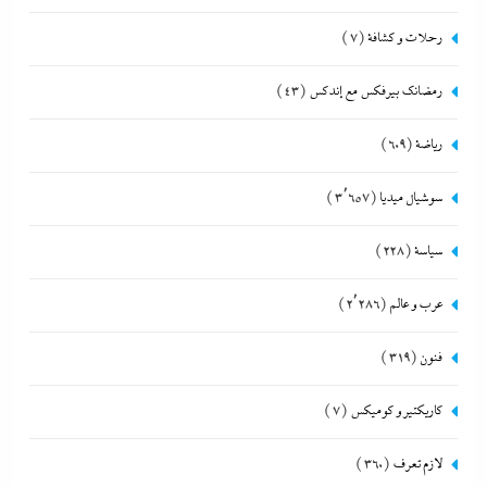
رحلات و كشافة
(7)
رمضانك بيرفكس مع إندكس
(43)
رياضة
(609)
سوشيال ميديا
(3٬657)
سياسة
(228)
عرب و عالم
(2٬286)
فنون
(319)
كاريكتير و كوميكس
(7)
لازم تعرف
(360)