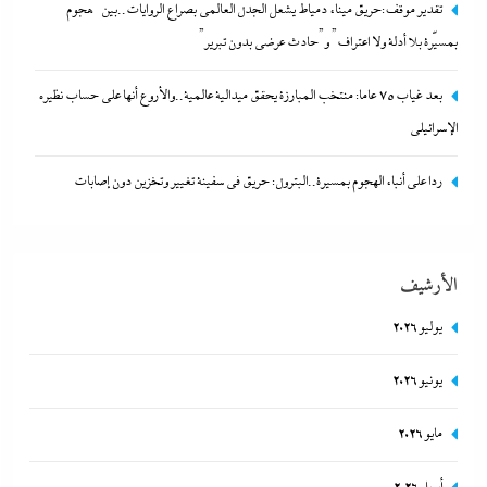
تقدير موقف:حريق ميناء دمياط يشعل الجدل العالمي بصراع الروايات..بين “هجوم
بمسيّرة بلا أدلة ولا اعتراف” و”حادث عرضي بدون تبرير”
بعد غياب 75 عاما: منتخب المبارزة يحقق ميدالية عالمية..والأروع أنها على حساب نظيره
الإسرائيلي
ردا على أنباء الهجوم بمسيرة..البترول: حريق في سفينة تغيير وتخزين دون إصابات
بعد غياب 75 عاما: منتخب المبارزة يحقق ميدالية عالمية..والأروع أنها
على حساب نظيره الإسرائيلي
الأرشيف
17 أبريل، 2024
يوليو 2026
يونيو 2026
مايو 2026