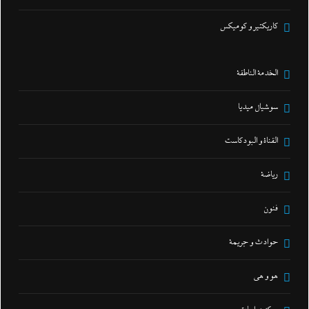
كاريكتير و كوميكس
الخدمة الناطقة
سوشيال ميديا
القناة و البودكاست
رياضة
فنون
حوادث و جريمة
هو و هي