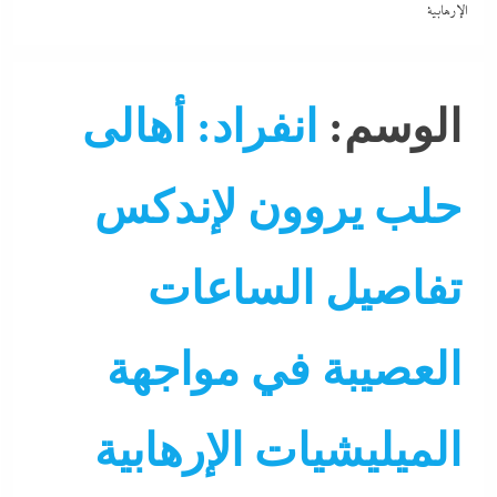
الإرهابية
الوسم:
انفراد: أهالى
حلب يروون لإندكس
تفاصيل الساعات
العصيبة في مواجهة
الميليشيات الإرهابية
التحليل اللحظي
الشرق الأوسط
جاءنا الآن
سوشيال ميديا
نشرة الأخبار
نشرة لايف