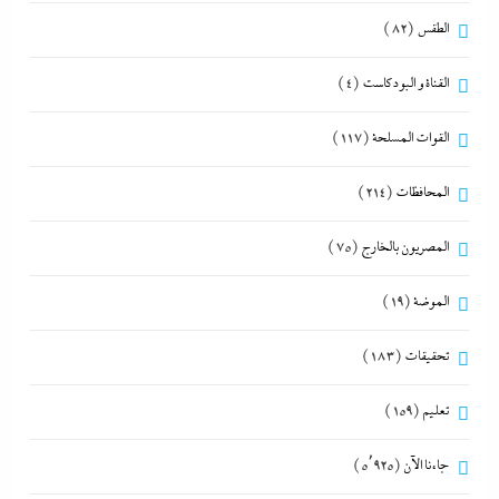
الطقس
(82)
القناة و البودكاست
(4)
القوات المسلحة
(117)
المحافظات
(214)
المصريون بالخارج
(75)
الموضة
(19)
تحقيقات
(183)
تعليم
(159)
جاءنا الآن
(5٬925)