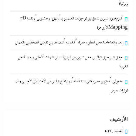
وتركيا؟
جدل كبير حول كواليس حفل شيرين من الوزن لنسيان
ألبوم صور: شيرين تشعل بورتو جولف العلمين بـ”يالهوى وحشتونى” وتقنية 3D
كلمات الأغانى وردود الفعل الغريبة
Mapping لأول مرة
29 نوفمبر، 2024
بعد واقعة عاملة محل العطور: معركة “الكارنيه” تتصاعد بين نقابتى الصحفيين والعمال
رفض أم استبعاد أم خيار استراتيجي؟:لماذا لم تنضم مصر
جدل كبير حول كواليس حفل شيرين من الوزن لنسيان كلمات الأغانى وردود الفعل
إلى تحالف السعودية وباكستان وتركيا؟
الغريبة
29 نوفمبر، 2024
مدبولي:”مخزون مصر يكفي سنة كاملة”..وارتفاع قياسي في الاحتياطي الأجنبي رغم
ألبوم صور: شيرين تشعل بورتو جولف العلمين بـ”يالهوى
توترات هرمز
وحشتونى” وتقنية 3D Mapping لأول مرة
29 نوفمبر، 2024
الأرشيف
بعد واقعة عاملة محل العطور: معركة “الكارنيه” تتصاعد
أغسطس 2026
بين نقابتى الصحفيين والعمال