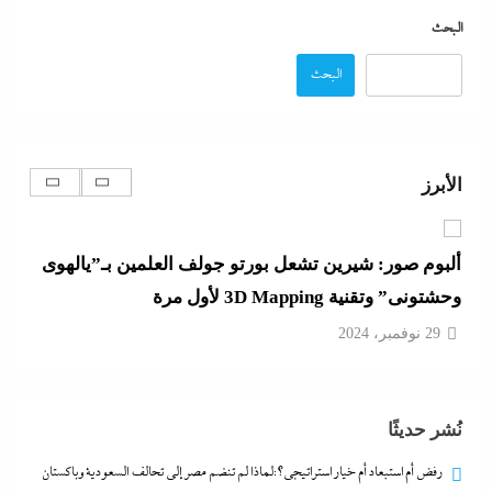
كلمات الأغانى وردود الفعل الغريبة
البحث
29 نوفمبر، 2024
البحث
رفض أم استبعاد أم خيار استراتيجي؟:لماذا لم تنضم مصر
إلى تحالف السعودية وباكستان وتركيا؟
الأبرز
29 نوفمبر، 2024
ألبوم صور: شيرين تشعل بورتو جولف العلمين بـ”يالهوى
وحشتونى” وتقنية 3D Mapping لأول مرة
29 نوفمبر، 2024
بعد واقعة عاملة محل العطور: معركة “الكارنيه” تتصاعد
نُشر حديثًا
بين نقابتى الصحفيين والعمال
29 نوفمبر، 2024
رفض أم استبعاد أم خيار استراتيجي؟:لماذا لم تنضم مصر إلى تحالف السعودية وباكستان