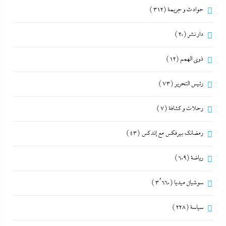
حوادث و جريمة
(312)
دار نشر
(20)
ذوى الهمم
(12)
رئيس التحرير
(73)
رحلات و كشافة
(7)
رمضانك بيرفكس مع إندكس
(43)
رياضة
(609)
سوشيال ميديا
(3٬660)
سياسة
(228)