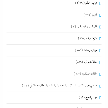
عرب و عالم
(2٬290)
فنون
(321)
كاريكتير و كوميكس
(7)
لازم تعرف
(360)
مركز دراسات
(186)
مقالات و أراء
(566)
ملفات عسكرية
(702)
منتدى بصيرة للدراسات الاستراتيجية والبرلمانية واستطلاعات الرأى
(37)
موسم الحج
(19)