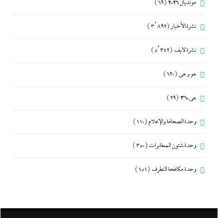
مونديال 2026
(69)
نشرة الأخبار
(3٬892)
نشرة لايف
(5٬342)
هو و هي
(620)
هى360
(29)
وحدة الصحافة والإعلام
(110)
وحدة شئون المخابرات
(350)
وحدة مكافحة التطرف
(151)