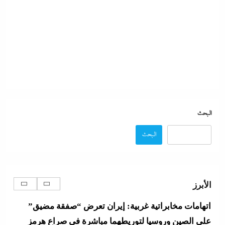
للتعاون بين مصر والصين
11 يونيو، 2026
وزير الخارجية التركى يفجرها وسط الصمت المصري:
القاهرة جاية في الطريق..هل تتحول”اتفاقية مكة” لناتو
الشرق الأوسط؟
11 يونيو، 2026
البحث
اتهامات مخابراتية غربية: إيران تعرض “صفقة مضيق”
البحث
على الصين وروسيا لتوريطهما مباشرة في صراع هرمز
بترقب أمريكي إسرائيلى
11 يونيو، 2026
الأبرز
بعد القاضي المزيف: ضابط الفيس بوك بالدبلوم
11 يونيو، 2026