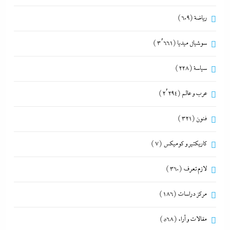
رياضة
(609)
سوشيال ميديا
(3٬661)
سياسة
(228)
عرب و عالم
(2٬294)
فنون
(321)
كاريكتير و كوميكس
(7)
لازم تعرف
(360)
مركز دراسات
(186)
مقالات و أراء
(568)