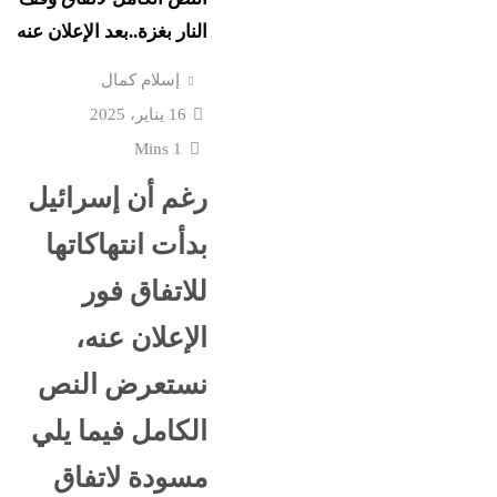
الرابط والخطوات
من “أرض الصومال” يهد
النار بغزة..بعد الإعلان عنه
بحلف إسرائيلي...
إسلام كمال
16 يناير، 2025
4 مساعدين جدد و9 مديرى أمن
مصري عارم بعد هذيان
1 Mins
“مستشار أممي”...
رغم أن إسرائيل
“خناقات الساحل والشواطئ”
بأرشفة ورقمنة تراث الإذا
بدأت انتهاكاتها
ي: المال
والتلفزيون: الرئيس يبحث
للاتفاق فور
أهم الأصول...
الإعلان عنه،
ات الجديدة
نورا الفرا تسطر: رواق ال
ستقبل
نستعرض النص
فارس في حرب الوعى
الكامل فيما يلي
مسودة لاتفاق