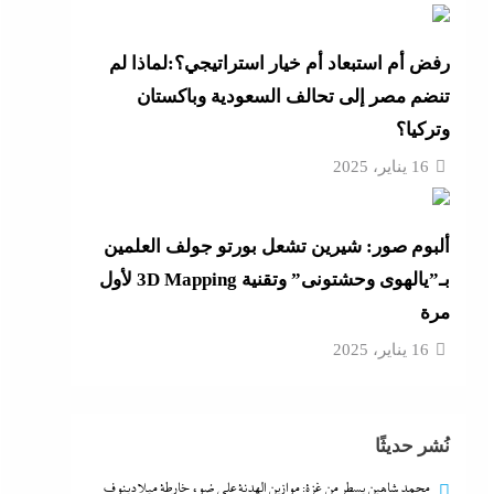
رفض أم استبعاد أم خيار استراتيجي؟:لماذا لم
تنضم مصر إلى تحالف السعودية وباكستان
وتركيا؟
16 يناير، 2025
ألبوم صور: شيرين تشعل بورتو جولف العلمين
بـ”يالهوى وحشتونى” وتقنية 3D Mapping لأول
مرة
16 يناير، 2025
نُشر حديثًا
محمد شاهين يسطر من غزة: موازين الهدنة على ضوء خارطة ميلادينوف