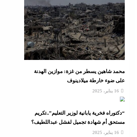
د مصر
“مش إحنا الفراعنة”؟ غضب
عة
محمد شاهين يسطر من غزة: موازين الهدنة
 حماية
على ضوء خارطة ميلادينوف
16 يناير، 2025
أزهر
“دكتوراه فخرية يابانية لوزير التعليم”..تكريم
مستحق أم شهادة تجميل لفشل عبداللطيف؟
16 يناير، 2025