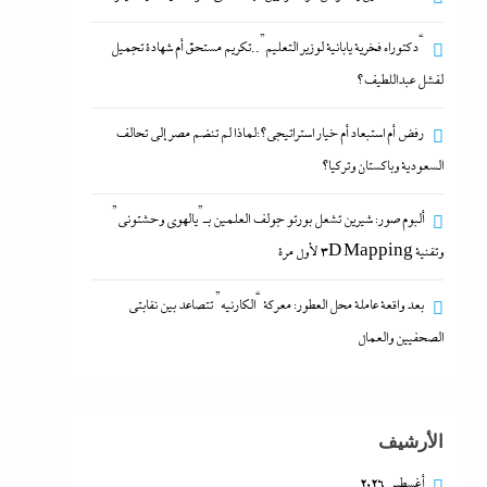
“دكتوراه فخرية يابانية لوزير التعليم”..تكريم مستحق أم شهادة تجميل
لفشل عبداللطيف؟
رفض أم استبعاد أم خيار استراتيجي؟:لماذا لم تنضم مصر إلى تحالف
السعودية وباكستان وتركيا؟
ألبوم صور: شيرين تشعل بورتو جولف العلمين بـ”يالهوى وحشتونى”
وتقنية 3D Mapping لأول مرة
بعد واقعة عاملة محل العطور: معركة “الكارنيه” تتصاعد بين نقابتى
الصحفيين والعمال
الأرشيف
أغسطس 2026