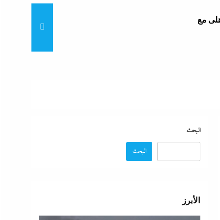
هلى مع
“لماذا تكون نتيجة الطالب على
البحث
البحث
“زغاريد نص الليل للفجر”..إفيه
نتيجة
الأبرز
“إظلام وتعطيش وشلل”..ناشط