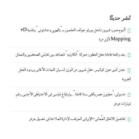
نُشر حديثًا
ألبوم صور: شيرين تشعل بورتو جولف العلمين بـ”يالهوى وحشتونى” وتقنية 3D
جدل كبير حول كواليس حفل شيرين من الوزن لنسيان
Mapping لأول مرة
كلمات الأغانى وردود الفعل الغريبة
بعد واقعة عاملة محل العطور: معركة “الكارنيه” تتصاعد بين نقابتى الصحفيين والعمال
6 مايو، 2026
جدل كبير حول كواليس حفل شيرين من الوزن لنسيان كلمات الأغانى وردود الفعل
الغريبة
مدبولي:”مخزون مصر يكفي سنة كاملة”..وارتفاع قياسي في الاحتياطي الأجنبي رغم
توترات هرمز
تفاصيل الاتفاق العُماني-الإيراني المرتقب لإدارة الملاحة في مضيق هرمز