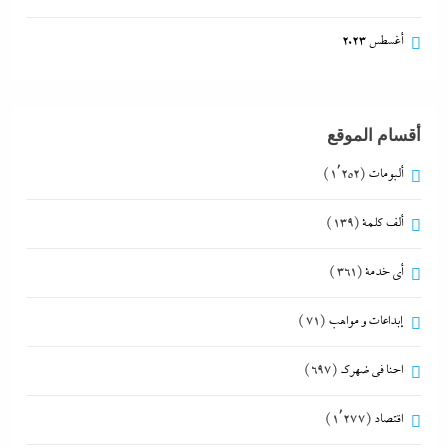
أغسطس 2023
أقسام الموقع
ألبومات
(1٬252)
ألف كلمة
(139)
أي خدمة
(361)
إبداعات و مواهب
(71)
احنا في ضهرك
(697)
اقتصاد
(1٬277)