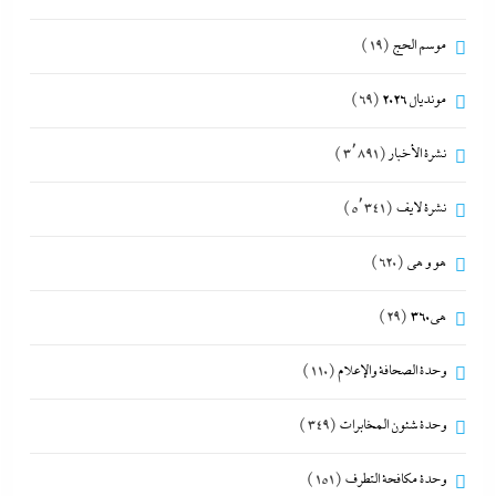
موسم الحج
(19)
مونديال 2026
(69)
نشرة الأخبار
(3٬891)
نشرة لايف
(5٬341)
هو و هي
(620)
هى360
(29)
وحدة الصحافة والإعلام
(110)
وحدة شئون المخابرات
(349)
وحدة مكافحة التطرف
(151)