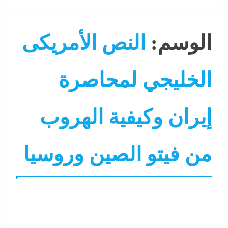
الوسم:
النص الأمريكى
الخليجي لمحاصرة
إيران وكيفية الهروب
من فيتو الصين وروسيا
ألبومات
التحليل اللحظي
الشرق الأوسط
جاءنا الآن
عر
ملفات عسكرية
نشرة الأخبار
نشرة لايف