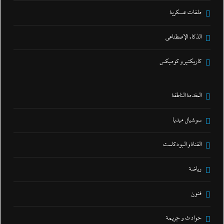
ملفات عسكرية
الذكاء الإصطناعي
كاريكتير و كوميكس
الخدمة الناطقة
سوشيال ميديا
القناة و البودكاست
رياضة
فنون
حوادث و جريمة