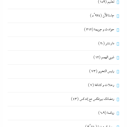
تعليم
(159)
جاءنا الآن
(5٬924)
حوادث و جريمة
(312)
دار نشر
(20)
ذوى الهمم
(12)
رئيس التحرير
(73)
رحلات و كشافة
(7)
رمضانك بيرفكس مع إندكس
(43)
رياضة
(609)
سوشيال ميديا
(3٬660)