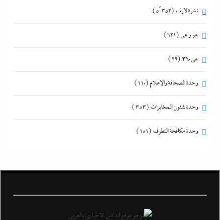
نشرة لايف
(5٬352)
هو و هي
(621)
هى360
(29)
وحدة الصحافة والإعلام
(110)
وحدة شئون المخابرات
(353)
وحدة مكافحة التطرف
(151)