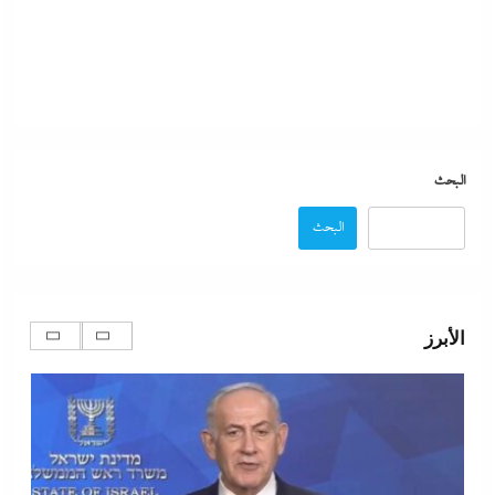
البحث
البحث
نتنياهو يتحدي ترامب ويرفض أى انسحابات قبل النزع التام
لسلاح حماس ولن تكون هناك دولة فلسطينية ولا إيران
الأبرز
نووية
3 فبراير، 2026