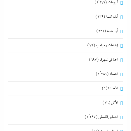
ألبومات
(1٬256)
ألف كلمة
(139)
أي خدمة
(361)
إبداعات و مواهب
(71)
احنا في ضهرك
(697)
اقتصاد
(1٬281)
الأجندة
(1)
الأكل
(76)
التحليل اللحظي
(4٬497)