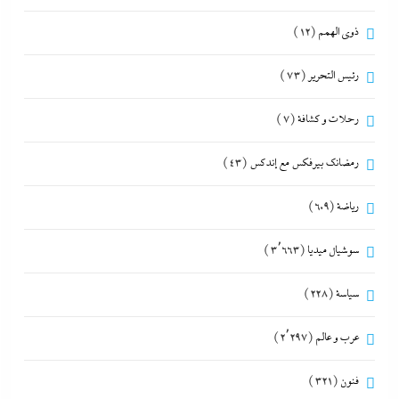
ذوى الهمم
(12)
رئيس التحرير
(73)
رحلات و كشافة
(7)
رمضانك بيرفكس مع إندكس
(43)
رياضة
(609)
سوشيال ميديا
(3٬663)
سياسة
(228)
عرب و عالم
(2٬297)
فنون
(321)