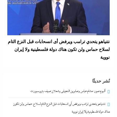
المستشار أحمد سلام خبير الشئون الصينية يكشف لوحدة
الحزام والطريق بـ”إندكس” تفاصيل تصعيد شراكة
القاهرة وبكين
3 فبراير، 2026
نُشر حديثًا
ألبوم صور: هشام عباس وصابرين النجيلى يشعلان صيف بتروسبورت
نتنياهو يتحدي ترامب ويرفض أى انسحابات قبل النزع التام لسلاح حماس ولن تكون
هناك دولة فلسطينية ولا إيران نووية