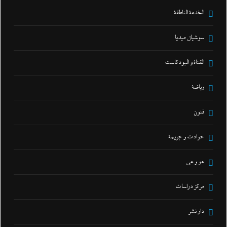
الخدمة الناطقة
سوشيال ميديا
القناة و البودكاست
رياضة
فنون
حوادث و جريمة
هو و هي
مركز دراسات
دار نشر