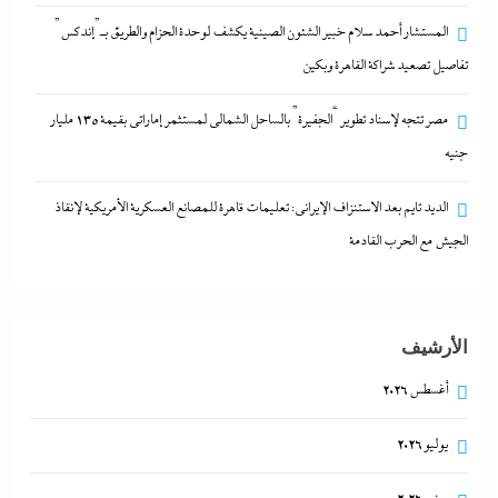
المستشار أحمد سلام خبير الشئون الصينية يكشف لوحدة الحزام والطريق بـ”إندكس”
تفاصيل تصعيد شراكة القاهرة وبكين
مصر تتجه لإسناد تطوير “الجفيرة” بالساحل الشمالي لمستثمر إماراتي بقيمة 135 مليار
مصر تتجه لإسناد تطوير “الجفيرة” بالساحل الشمالي
جنيه
لمستثمر إماراتي بقيمة 135 مليار جنيه
3 فبراير، 2026
الديد تايم بعد الاستنزاف الإيرانى: تعليمات قاهرة للمصانع العسكرية الأمريكية لإنقاذ
الجيش مع الحرب القادمة
الأرشيف
أغسطس 2026
يوليو 2026