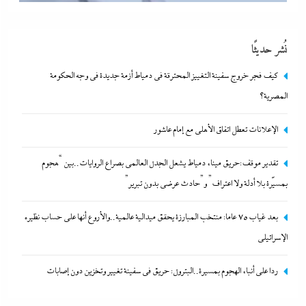
نُشر حديثًا
كيف فجر خروج سفينة التغييز المحترقة في دمياط أزمة جديدة في وجه الحكومة
المصرية؟
الإعلانات تعطل اتفاق الأهلى مع إمام عاشور
تقدير موقف:حريق ميناء دمياط يشعل الجدل العالمي بصراع
تقدير موقف:حريق ميناء دمياط يشعل الجدل العالمي بصراع الروايات..بين “هجوم
الروايات..بين “هجوم بمسيّرة بلا أدلة ولا اعتراف” و”حادث عرضي
بمسيّرة بلا أدلة ولا اعتراف” و”حادث عرضي بدون تبرير”
بدون تبرير”
بعد غياب 75 عاما: منتخب المبارزة يحقق ميدالية عالمية..والأروع أنها على حساب نظيره
29 ديسمبر، 2023
الإسرائيلي
ردا على أنباء الهجوم بمسيرة..البترول: حريق في سفينة تغيير وتخزين دون إصابات