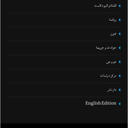
القناة و البودكاست
رياضة
فنون
حوادث و جريمة
هو و هي
مركز دراسات
دار نشر
English Edition