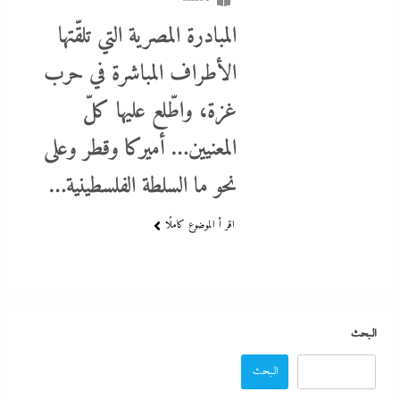
المبادرة المصرية التي تلقّتها
الأطراف المباشرة في حرب
بعد غياب 75 عاما: منتخب المبارزة يحقق ميدالية عالمية..والأروع أنها
غزة، واطّلع عليها كلّ
على حساب نظيره الإسرائيلي
المعنيين… أميركا وقطر وعلى
29 ديسمبر، 2023
نحو ما السلطة الفلسطينية…
اقر أ الموضوع كاملًا
البحث
البحث