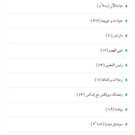
جاءنا الآن
(5٬915)
حوادث و جريمة
(312)
دار نشر
(20)
ذوى الهمم
(12)
رئيس التحرير
(73)
رحلات و كشافة
(7)
رمضانك بيرفكس مع إندكس
(43)
رياضة
(609)
سوشيال ميديا
(3٬657)