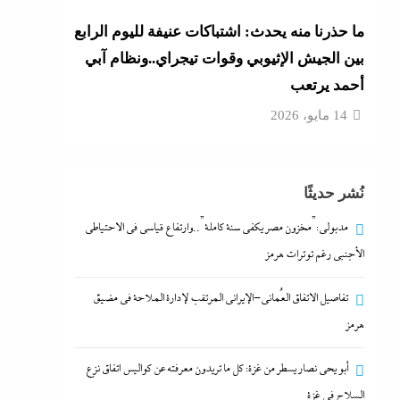
ما حذرنا منه يحدث: اشتباكات عنيفة لليوم الرابع
بين الجيش الإثيوبي وقوات تيجراي..ونظام آبي
أحمد يرتعب
14 مايو، 2026
نُشر حديثًا
مدبولي:”مخزون مصر يكفي سنة كاملة”..وارتفاع قياسي في الاحتياطي
الأجنبي رغم توترات هرمز
تفاصيل الاتفاق العُماني-الإيراني المرتقب لإدارة الملاحة في مضيق
هرمز
أبو يحى نصار يسطر من غزة: كل ما تريدون معرفته عن كواليس اتفاق نزع
السلاح في غزة