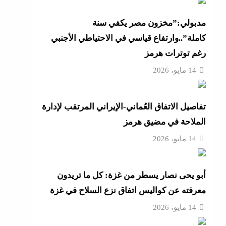
أزهر
مدبولي:”مخزون مصر يكفي سنة
كاملة”..وارتفاع قياسي في الاحتياطي الأجنبي
رغم توترات هرمز
تنى
14 مايو، 2026
تفاصيل الاتفاق العُماني-الإيراني المرتقب لإدارة
بة
الملاحة في مضيق هرمز
14 مايو، 2026
موجة
أبو يحى نصار يسطر من غزة: كل ما تريدون
ائق
معرفته عن كواليس اتفاق نزع السلاح في غزة
14 مايو، 2026