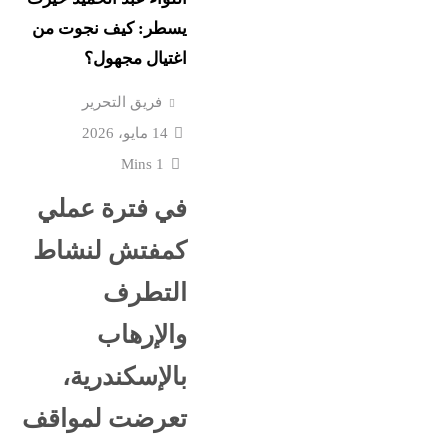
نورا الفرا تسطر: رواق ال
ستقبل
يسطر: كيف نجوت من
فارس في حرب الوعى
اغتيال مجهول؟
اعترافات سالى الجباس
فريق التحرير
ع إسرائيل
الصادمة تتوالى: ماما ضرب
14 مايو، 2026
بالقلم فخنقتها ونمت...
1 Mins
في فترة عملي
كرة
ماذا بعد القبض على “صاح
 حفل
كمفتش لنشاط
الفيديوهات المسيئة”؟
التطرف
قشها ترامب
جنون المتوسط الغامض: 
والإرهاب
غرق وإغلاق شواطئ وحر
بالإسكندرية،
تعرضت لمواقف