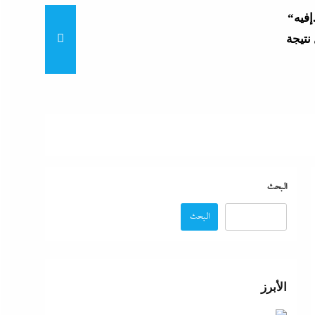
“زغاريد نص الليل للفجر”..إفيه
نتيجة
“إظلام وتعطيش وشلل”..ناشط
د مصر
“مش إحنا الفراعنة”؟ غضب
البحث
البحث
عة
 حماية
الأبرز