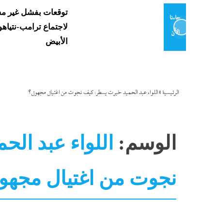
توقعات بفشل غير م
جاءنا
لاجتماع ترامب-نتياهو
الآن
الأبيض
وزير التعليم يعتمد نتي
العامة 2026..
وموعد إعلان...
الرئيسية
»
اللواء عبد الحميد خيرت يسطر: كيف نجوت من اغتيال مجهول؟
و7 مديرى إدارات: تفاصيل...
الوسم:
اللواء عبد ال
نجوت من اغتيال مجهو
تشتعل..عمرو الشوبك
فوق القانون والأزمة أكبر...
مقالات و أراء
مع ترقب حركة التنقل