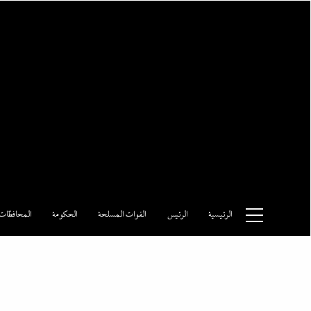
Ski
t
conten
وكالة الأنباء المصرية
الرئيسية
الرئيس
القوات المسلحة
الحكومة
المحافظات