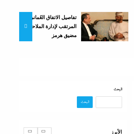
ما حذرنا منه يحدث: اشتباكات عنيفة لليوم الرابع
بين الجيش الإثيوبي وقوات تيجراي..ونظام آبي
تفاصيل الاتفاق العُماني-الإيراني
أحمد يرتعب
المرتقب لإدارة الملاحة في
16 أغسطس، 2024
مضيق هرمز
البحث
البحث
مدبولي:”مخزون مصر يكفي سنة
كاملة”..وارتفاع قياسي في الاحتياطي الأجنبي
رغم توترات هرمز
الأبرز