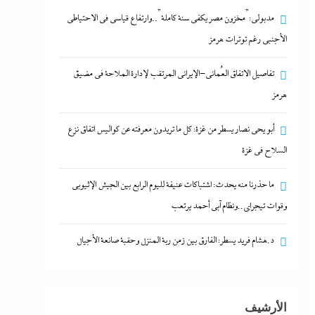
مدبولي:”مخزون مصر يكفي سنة كاملة”..وارتفاع قياسي في الاحتياطي
الأجنبي رغم توترات هرمز
تفاصيل الاتفاق العُماني-الإيراني المرتقب لإدارة الملاحة في مضيق
أبو يحى نصار يسطر من غزة: كل ما تريدون
هرمز
معرفته عن كواليس اتفاق نزع السلاح في غزة
16 أغسطس، 2024
أبو يحى نصار يسطر من غزة: كل ما تريدون معرفته عن كواليس اتفاق نزع
السلاح في غزة
ما حذرنا منه يحدث: اشتباكات عنيفة لليوم الرابع بين الجيش الإثيوبي
وقوات تيجراي..ونظام آبي أحمد يرتعب
د.هشام فريد يسطر: الفارق بين زمن ربة المنزل وحقبة صانعة الأجيال
ما حذرنا منه يحدث: اشتباكات عنيفة لليوم الرابع
الأرشيف