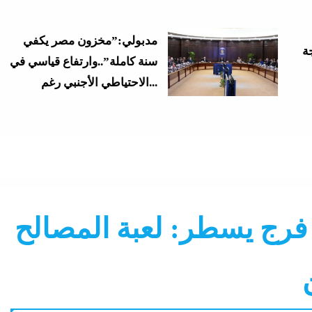
مدبولي:”مخزون مصر يكفي
سنة كاملة”..وارتفاع قياسي في
الاحتياطي الأجنبي رغم...
 فرج يسطر: لعبة المصالح