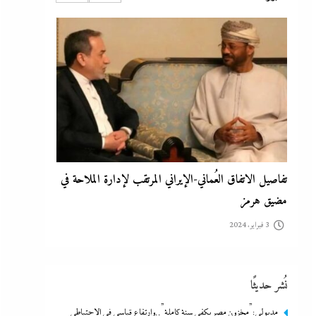
3 فبراير، 2024
تفاصيل الاتفاق العُماني-الإيراني المرتقب لإدارة الملاحة في
مضيق هرمز
3 فبراير، 2024
نُشر حديثًا
مدبولي:”مخزون مصر يكفي سنة كاملة”..وارتفاع قياسي في الاحتياطي