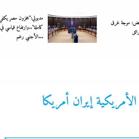
مدبولي:”مخزون مصر يكفي سنة
كاملة”..وارتفاع قياسي في الاحتياطي
الأجنبي رغم...
الأمريكية إيران أمريكا