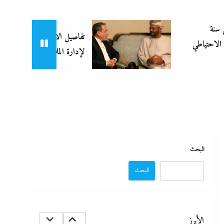
تفاصيل الاتفاق العُماني-الإيراني المرتقب
ما حذرنا منه يحدث: اشتباكات عنيفة لليوم الرابع بين
لإدارة الملاحة في مضيق هرمز
الجيش الإثيوبي وقوات تيجراي..ونظام آبي أحمد يرتعب
3 فبراير، 2024
البحث
البحث
مدبولي:”مخزون مصر يكفي سنة كاملة”..وارتفاع قياسي في
الاحتياطي الأجنبي رغم توترات هرمز
الأبرز