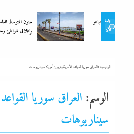
جنون المتوسط الغامض: موجة غرق
جاءنا
وإغلاق شواطئ وحرائق
الآن
الرئيسية
»
العراق سوريا القواعد الأمريكية إيران أمريكا سيناريوهات
الوسم:
العراق سوريا القواعد 
سيناريوهات