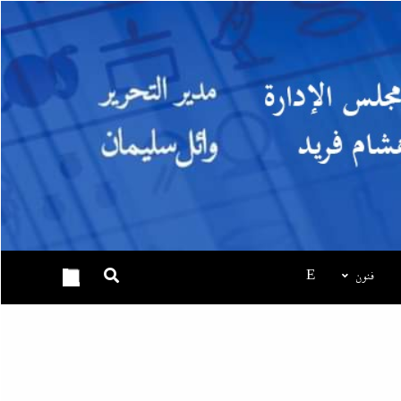
فنون
E