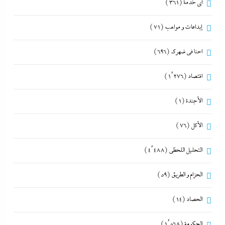
أي خدمة
(361)
إبداعات و مواهب
(71)
احنا في ضهرك
(696)
اقتصاد
(1٬276)
الأجندة
(1)
الأكل
(76)
التحليل اللحظي
(4٬488)
الحزام و الطريق
(59)
الحصاد
(14)
الحكومة
(1٬568)