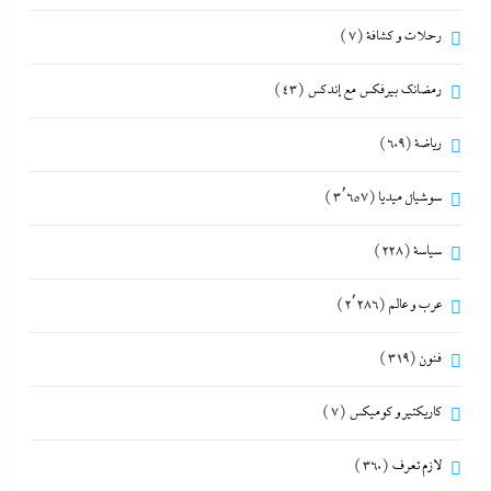
رحلات و كشافة
(7)
رمضانك بيرفكس مع إندكس
(43)
رياضة
(609)
سوشيال ميديا
(3٬657)
سياسة
(228)
عرب و عالم
(2٬286)
فنون
(319)
كاريكتير و كوميكس
(7)
لازم تعرف
(360)