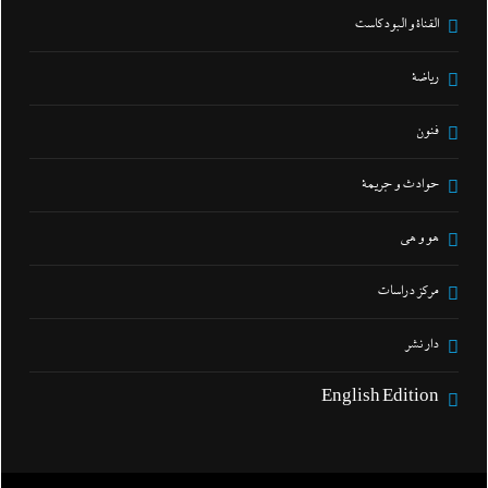
القناة و البودكاست
رياضة
فنون
حوادث و جريمة
هو و هي
مركز دراسات
دار نشر
English Edition