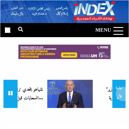
Ski
t
وكالة الأنباء
conten
المصرية|
MENU
إندكس
“زغاريد نص الليل للفجر”..إفيه وزير
نتنياهو يتحدي ترامب ويرفض أى
جاءنا
انسحابات قبل النزع التام لسلاح...
الآن