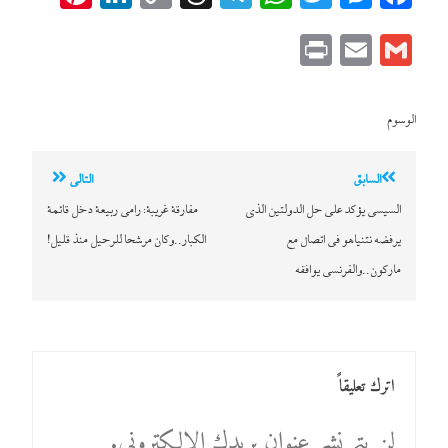
Link
Print
Email
Gmail
الوسوم
تصفّح
السابق
التالي
المقالات
السيسي يؤكد على حل الدولتين الذى
مفارقة غريبة: رامى ربيعة دخل قائمة
يرفضه نتنياهو في اتصال مع
الكبار..وكان مرشحا للرحيل منذ قليل!
ماركون..والفرنسي يوافقه
اترك تعليقاً
لن يتم نشر عنوان بريدك الإلكتروني.