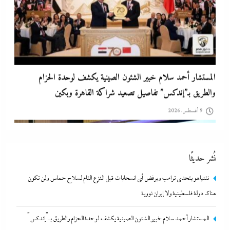
مصر تتجه لإسناد تطوير “الجفيرة” بالساحل الشمالي لمستثمر إماراتي بقيمة
135 مليار جنيه
9 أغسطس، 2026
نُشر حديثًا
نتنياهو يتحدي ترامب ويرفض أى انسحابات قبل النزع التام لسلاح حماس ولن تكون
هناك دولة فلسطينية ولا إيران نووية
المستشار أحمد سلام خبير الشئون الصينية يكشف لوحدة الحزام والطريق بـ”إندكس”