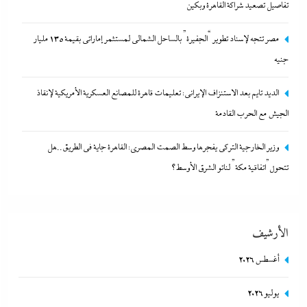
تفاصيل تصعيد شراكة القاهرة وبكين
الديد تايم بعد الاستنزاف الإيرانى: تعليمات قاهرة للمصانع العسكرية
مصر تتجه لإسناد تطوير “الجفيرة” بالساحل الشمالي لمستثمر إماراتي بقيمة 135 مليار
الأمريكية لإنقاذ الجيش مع الحرب القادمة
جنيه
9 أغسطس، 2026
الديد تايم بعد الاستنزاف الإيرانى: تعليمات قاهرة للمصانع العسكرية الأمريكية لإنقاذ
الجيش مع الحرب القادمة
وزير الخارجية التركى يفجرها وسط الصمت المصري: القاهرة جاية في الطريق..هل
تتحول”اتفاقية مكة” لناتو الشرق الأوسط؟
الأرشيف
أغسطس 2026
نتنياهو يتحدي ترامب ويرفض أى انسحابات قبل النزع التام لسلاح
يوليو 2026
حماس ولن تكون هناك دولة فلسطينية ولا إيران نووية