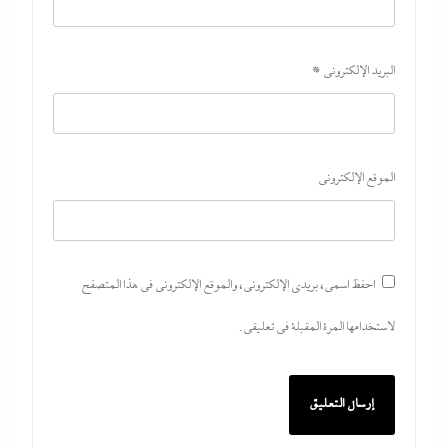
الأمريكية لإنقاذ الجيش مع الحرب القادمة
9 أغسطس، 2026
البريد الإلكتروني
*
الموقع الإلكتروني
احفظ اسمي، بريدي الإلكتروني، والموقع الإلكتروني في هذا المتصفح
لاستخدامها المرة المقبلة في تعليقي.
نتنياهو يتحدي ترامب ويرفض أى انسحابات قبل النزع التام لسلاح
حماس ولن تكون هناك دولة فلسطينية ولا إيران نووية
9 أغسطس، 2026