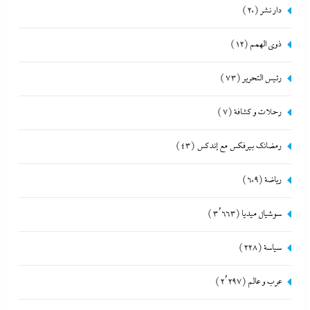
دار نشر
(20)
ذوى الهمم
(12)
رئيس التحرير
(73)
رحلات و كشافة
(7)
رمضانك بيرفكس مع إندكس
(43)
رياضة
(609)
سوشيال ميديا
(3٬663)
سياسة
(228)
عرب و عالم
(2٬297)