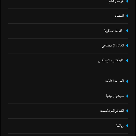
عرب و عالم
اقتصاد
ملفات عسكرية
الذكاء الإصطناعي
كاريكتير و كوميكس
الخدمة الناطقة
سوشيال ميديا
القناة و البودكاست
رياضة