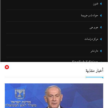
فنون
حوادث و جريمة
هو و هي
مركز دراسات
دار نشر
English Edition
أخبار مشابهة
الرئيسية
من نحن!
سياسة الخصوصية
اتصل بنا