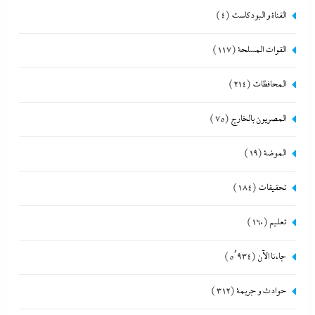
القناة و البودكاست
(4)
القوات المسلحة
(117)
المحافظات
(214)
المصريون بالخارج
(75)
الموضة
(19)
تحقيقات
(184)
تعليم
(160)
جاءنا الآن
(5٬934)
حوادث و جريمة
(312)