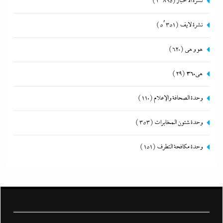
نشرة الأخبار
(3٬895)
نشرة لايف
(5٬351)
هو و هي
(620)
هى360
(29)
وحدة الصحافة والإعلام
(110)
وحدة شئون المخابرات
(353)
وحدة مكافحة التطرف
(151)