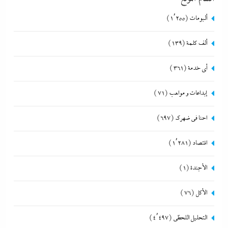
ألبومات
(1٬255)
ألف كلمة
(139)
أي خدمة
(361)
إبداعات و مواهب
(71)
احنا في ضهرك
(697)
اقتصاد
(1٬281)
الأجندة
(1)
الأكل
(76)
التحليل اللحظي
(4٬497)