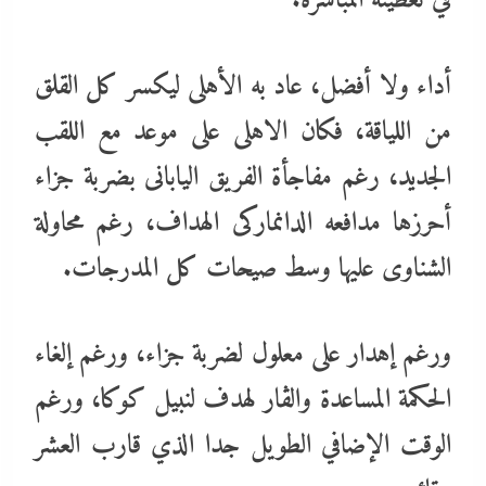
في تغطيته المباشرة.
أداء ولا أفضل، عاد به الأهلى ليكسر كل القلق
من اللياقة، فكان الاهلى على موعد مع اللقب
الجديد، رغم مفاجأة الفريق اليابانى بضربة جزاء
أحرزها مدافعه الدانماركى الهداف، رغم محاولة
الشناوى عليها وسط صيحات كل المدرجات.
ورغم إهدار على معلول لضربة جزاء، ورغم إلغاء
الحكمة المساعدة والڤار لهدف لنبيل كوكا، ورغم
الوقت الإضافي الطويل جدا الذي قارب العشر