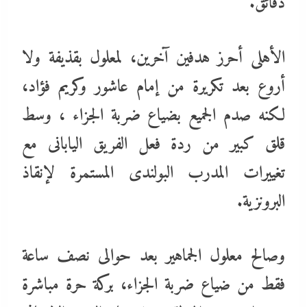
دقائق.
الأهلى أحرز هدفين آخرين، لمعلول بقذيفة ولا
أروع بعد تكريرة من إمام عاشور وكريم فؤاد،
لكنه صدم الجميع بضياع ضربة الجزاء ، وسط
قلق كبير من ردة فعل الفريق اليابانى مع
تغييرات المدرب البولندى المستمرة لإنقاذ
البرونزية.
وصالح معلول الجماهير بعد حوالى نصف ساعة
فقط من ضياع ضربة الجزاء، بركة حرة مباشرة