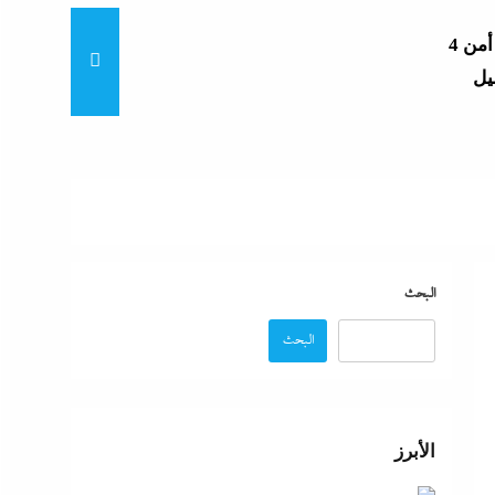
4 مساعدين جدد و9 مديرى أمن
“خناقات الساحل والشواطئ”
لمال
لجديدة
البحث
البحث
رائيل
الأبرز