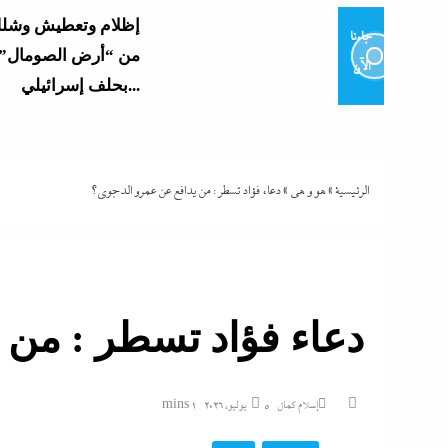
جاءنا
من “أرض الصومال” 
الآن
بحلف إسرائيلي...
مصري عارم بعد هذيا
“مستشار أممي”...
الرئيسية
»
هو و هي
»
دعاء فؤاد تسطر : من يدافع عن عمرو الدجوي؟
بأرشفة ورقمنة تراث 
والتلفزيون: الرئيس 
أهم الأصول...
دعاء فؤاد تسطر : من 
نورا الفرا تسطر: روا
فارس في حرب الوع
إسلام كمال
5 يوليو، 2026
1 mins
اعترافات سالى الجب