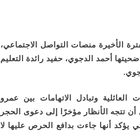
 ضربتنى
“اللاونج الملكي” في حف
شيرين تحطم أرقام...
“صاحبة
كل الملفات التى يناقشها
ترة الأخيرة منصات التواصل الاجتماعي،
؟
ونتنياهو الثلاثاء
ضحيتها أحمد الدجوي، حفيد رائدة التعليم
الجار الملاصق لشقة جري
مض: موجة
جوي.
سيدى بشر: سالى وضعت
وحرائق
أمها...
 العائلية وتبادل الاتهامات بين عمرو
ن غزة:
الجيش السوداني يعرض غ
ثانوية
عسكرية وصناديق شحن إما
أن تتجه الأنظار مؤخرًا إلى دعوى الحجر
روسية الصنع...
ي يؤكد أنها جاءت بدافع الحرص عليها لا