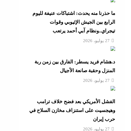
ل
ما حذرنا منه يحدث: اشتباكات عنيفة لليوم
الرابع بين الجيش الإثيوبي وقوات
تيجراي..ونظام آبي أحمد يرتعب
 ترامب
27 يوليو، 2026
مة
د.هشام فريد يسطر: الفارق بين زمن ربة
 رأس
المنزل وحقبة صانعة الأجيال
27 يوليو، 2026
نائم
راتية
الفشل الأمريكي بعد فضح خلاف ترامب
وهيجسيت على استنزاف مخازن السلاح في
حرب إيران
27 يوليو، 2026