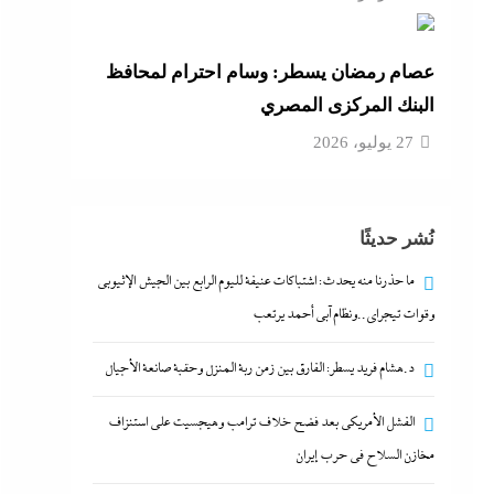
عصام رمضان يسطر: وسام احترام لمحافظ
البنك المركزى المصري
27 يوليو، 2026
نُشر حديثًا
ما حذرنا منه يحدث: اشتباكات عنيفة لليوم الرابع بين الجيش الإثيوبي
وقوات تيجراي..ونظام آبي أحمد يرتعب
د.هشام فريد يسطر: الفارق بين زمن ربة المنزل وحقبة صانعة الأجيال
الفشل الأمريكي بعد فضح خلاف ترامب وهيجسيت على استنزاف
مخازن السلاح في حرب إيران