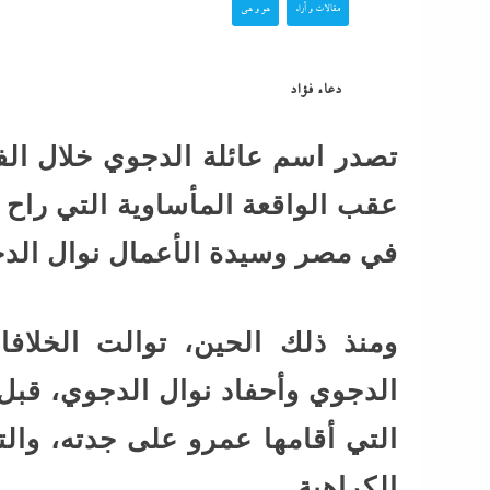
مقالات و أراء
هو و هي
الصادمة تتوالى: ماما
بالقلم فخنقتها ونمت...
دعاء فؤاد
ماذا بعد القبض على 
تصدر اسم عائلة الدجوي خلال الف
الفيديوهات المسيئة”
عقب الواقعة المأساوية التي راح 
جنون المتوسط الغا
في مصر وسيدة الأعمال نوال الد
غرق وإغلاق شواطئ 
ومنذ ذلك الحين، توالت الخلافات
محمد شاهين يسطر م
رسائل الناجحين في ال
الدجوي وأحفاد نوال الدجوي، قبل 
الفلسطينية...
التي أقامها عمرو على جدته، والت
الكراهية.