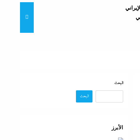
إيراني
ي
اكات
ح خلاف
تنزاف
البحث
البحث
السيد
تنفق
الأبرز