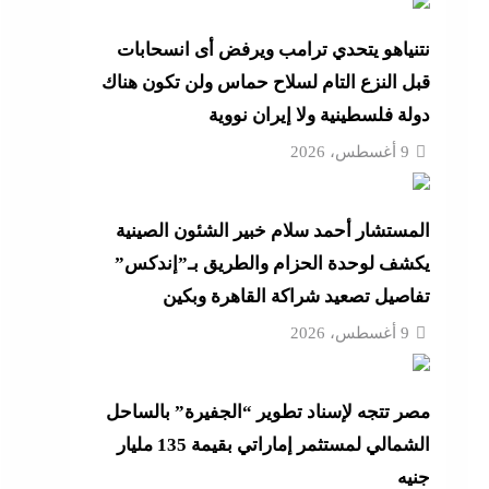
هلى مع
نتنياهو يتحدي ترامب ويرفض أى انسحابات
قبل النزع التام لسلاح حماس ولن تكون هناك
دولة فلسطينية ولا إيران نووية
9 أغسطس، 2026
“لماذا تكون نتيجة الطالب على
المستشار أحمد سلام خبير الشئون الصينية
يكشف لوحدة الحزام والطريق بـ”إندكس”
تفاصيل تصعيد شراكة القاهرة وبكين
9 أغسطس، 2026
“زغاريد نص الليل للفجر”..إفيه
نتيجة
مصر تتجه لإسناد تطوير “الجفيرة” بالساحل
الشمالي لمستثمر إماراتي بقيمة 135 مليار
جنيه