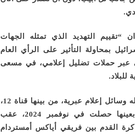
دي.
ن “تقييم التهديد الذي تمثله الجهات
ائيل بمحاولة التأثير على الرأي العام
ي عبر حملات تضليل إعلامي، في مسعى
للبلاد.
وأشار التقرير، الذي نقلت تفاصيله وسائل إعلام عبرية، من بينها قناة 12،
وموقع “واي نت”، إلى واقعة بعينها حصلت في نوفمبر 2024، عقب
كرة القدم بين فريقي أياكس أمستردام