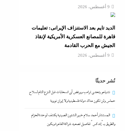
9 أغسطس، 2026
الديد تايم بعد الاستنزاف الإيرانى: تعليمات
قاهرة للمصانع العسكرية الأمريكية لإنقاذ
الجيش مع الحرب القادمة
9 أغسطس، 2026
نُشر حديثًا
نتنياهو يتحدي ترامب ويرفض أى انسحابات قبل النزع التام لسلاح
حماس ولن تكون هناك دولة فلسطينية ولا إيران نووية
المستشار أحمد سلام خبير الشئون الصينية يكشف لوحدة الحزام
والطريق بـ”إندكس” تفاصيل تصعيد شراكة القاهرة وبكين