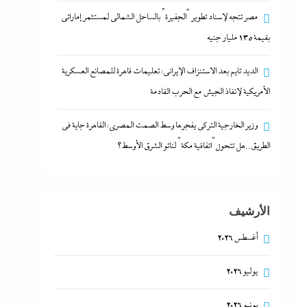
مصر تتجه لإسناد تطوير “الجفيرة” بالساحل الشمالي لمستثمر إماراتي
بقيمة 135 مليار جنيه
الديد تايم بعد الاستنزاف الإيرانى: تعليمات قاهرة للمصانع العسكرية
الأمريكية لإنقاذ الجيش مع الحرب القادمة
وزير الخارجية التركى يفجرها وسط الصمت المصري: القاهرة جاية في
الطريق..هل تتحول”اتفاقية مكة” لناتو الشرق الأوسط؟
الأرشيف
أغسطس 2026
يوليو 2026
يونيو 2026