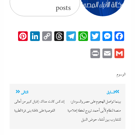
posts
erest
inkedIn
Copy
Threads
Telegram
WhatsApp
Messenger
Twitter
Facebook
Link
Print
Email
Gmail
الوسوم
تصفّح
السابق
التالي
المقالات
بينما تواصل الهجوم على مصر والسودان:
إندكس كانت هناك: إقبال كبير من أهالى
منصة لنظام لآبي أحمد تروج لخطة إعلامية
القوصية على قافلة بنى قرة الطبية
للتقارب بين أشقاء حوض النيل