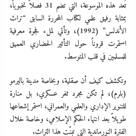
تُعد هذه الموسوعة، التي تضم 31 فصلاً نخبوياً،
بمثابة رفيق علمي لكتاب المحررة السابق “تراث
الأندلس” (1992)، وتأتي لملء فجوة معرفية
استمرت قروناً حول التأثير الحضاري العميق
للمسلمين في قلب المتوسط.
وتكشف كيف أن صقلية، وبخاصة مدينة باليرمو
(بلرم)، لم تكن مجرد ثغر عسكري، بل منارة
للتنوير الإداري والعلمي والعمراني، استمر إشعاعها
طويلاً بعد انتهاء الحكم الإسلامي، وخاصة خلال
الفترة النورماندية التي تبنّت هذا التراث.