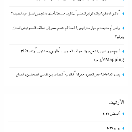
“دكتوراه فخرية يابانية لوزير التعليم”..تكريم مستحق أم شهادة تجميل لفشل عبداللطيف؟
رفض أم استبعاد أم خيار استراتيجي؟:لماذا لم تنضم مصر إلى تحالف السعودية وباكستان
وتركيا؟
ألبوم صور: شيرين تشعل بورتو جولف العلمين بـ”يالهوى وحشتونى” وتقنية 3D
Mapping لأول مرة
ألبوم صور: شيرين تشعل بورتو جولف العلمين بـ”يالهوى وحشتونى” وتقنية
بعد واقعة عاملة محل العطور: معركة “الكارنيه” تتصاعد بين نقابتى الصحفيين والعمال
3D Mapping لأول مرة
8 أغسطس، 2026
الأرشيف
أغسطس 2026
يوليو 2026