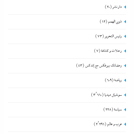
دار نشر
(20)
ذوى الهمم
(12)
رئيس التحرير
(73)
رحلات و كشافة
(7)
رمضانك بيرفكس مع إندكس
(43)
رياضة
(609)
سوشيال ميديا
(3٬660)
سياسة
(228)
عرب و عالم
(2٬291)