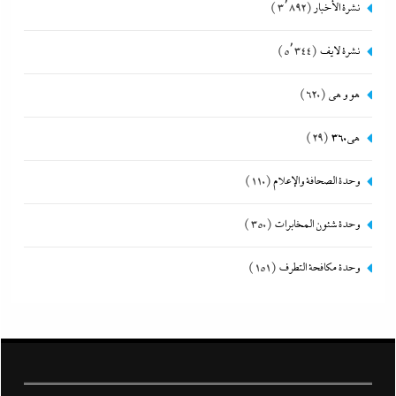
نشرة الأخبار
(3٬892)
نشرة لايف
(5٬344)
هو و هي
(620)
هى360
(29)
وحدة الصحافة والإعلام
(110)
وحدة شئون المخابرات
(350)
وحدة مكافحة التطرف
(151)