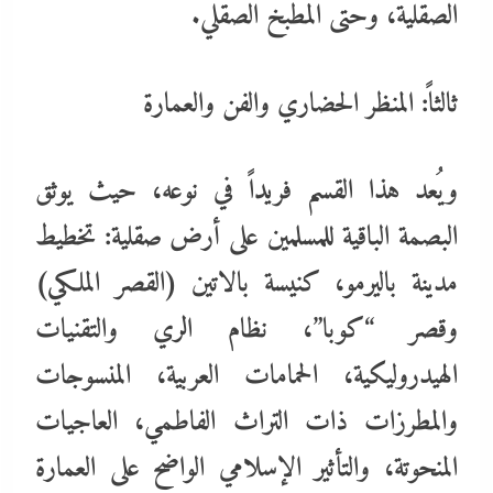
الصقلية، وحتى المطبخ الصقلي.
ثالثاً: المنظر الحضاري والفن والعمارة
ويُعد هذا القسم فريداً في نوعه، حيث يوثق
البصمة الباقية للمسلمين على أرض صقلية: تخطيط
مدينة باليرمو، كنيسة بالاتين (القصر الملكي)
وقصر “كوبا”، نظام الري والتقنيات
الهيدروليكية، الحمامات العربية، المنسوجات
والمطرزات ذات التراث الفاطمي، العاجيات
المنحوتة، والتأثير الإسلامي الواضح على العمارة