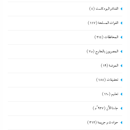
القناة و البودكاست
(4)
القوات المسلحة
(117)
المحافظات
(214)
المصريون بالخارج
(75)
الموضة
(19)
تحقيقات
(184)
تعليم
(160)
جاءنا الآن
(5٬927)
حوادث و جريمة
(312)