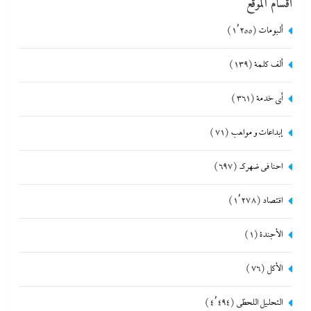
أقسام الموقع
ألبومات
(1٬255)
ألف كلمة
(139)
أي خدمة
(361)
إبداعات و مواهب
(71)
احنا في ضهرك
(697)
اقتصاد
(1٬278)
الأجندة
(1)
الأكل
(76)
التحليل اللحظي
(4٬494)