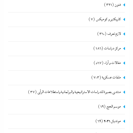
فنون
(321)
كاريكتير و كوميكس
(7)
لازم تعرف
(360)
مركز دراسات
(186)
مقالات و أراء
(567)
ملفات عسكرية
(703)
منتدى بصيرة للدراسات الاستراتيجية والبرلمانية واستطلاعات الرأى
(37)
موسم الحج
(19)
مونديال 2026
(69)