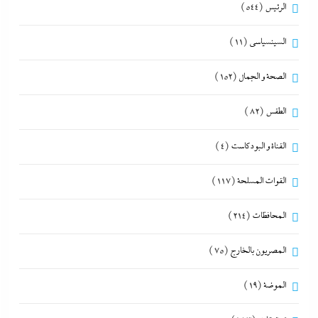
الرئيس
(544)
السينسياسي
(11)
الصحة و الجمال
(152)
الطقس
(82)
القناة و البودكاست
(4)
القوات المسلحة
(117)
المحافظات
(214)
المصريون بالخارج
(75)
الموضة
(19)