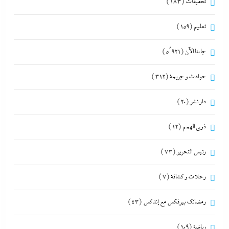
تحقيقات
(183)
تعليم
(159)
جاءنا الآن
(5٬921)
حوادث و جريمة
(312)
دار نشر
(20)
ذوى الهمم
(12)
رئيس التحرير
(73)
رحلات و كشافة
(7)
رمضانك بيرفكس مع إندكس
(43)
رياضة
(609)