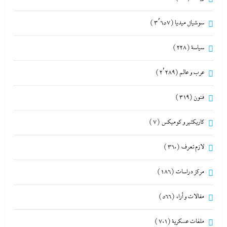
سوشيال ميديا
(3٬657)
سياسة
(228)
عرب و عالم
(2٬289)
فنون
(319)
كاريكتير و كوميكس
(7)
لازم تعرف
(360)
مركز دراسات
(186)
مقالات و أراء
(566)
ملفات عسكرية
(701)