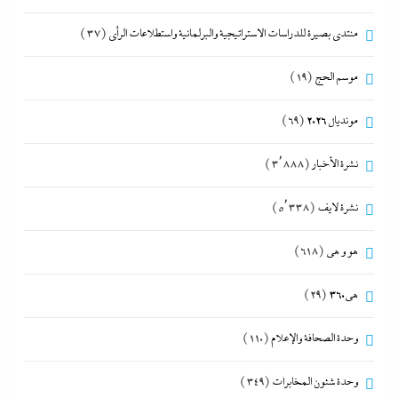
منتدى بصيرة للدراسات الاستراتيجية والبرلمانية واستطلاعات الرأى
(37)
موسم الحج
(19)
مونديال 2026
(69)
نشرة الأخبار
(3٬888)
نشرة لايف
(5٬338)
هو و هي
(618)
هى360
(29)
وحدة الصحافة والإعلام
(110)
وحدة شئون المخابرات
(349)