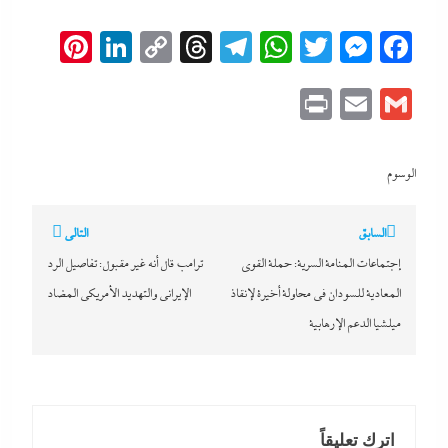
erest
inkedIn
Copy
Threads
Telegram
WhatsApp
Messenger
Twitter
Facebook
Link
Print
Email
Gmail
الوسوم
تصفّح
السابق
التالي
المقالات
إجتماعات المنامة السرية: حملة القوى
ترامب قال أنه غير مقبول: تفاصيل الرد
المعادية للسودان في محاولة أخيرة لإنقاذ
الإيرانى والتهديد الأمريكي المضاد
ميلشيا الدعم الإرهابية
اترك تعليقاً