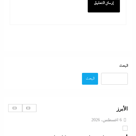
ما حذرنا منه يحدث: اشتباكات عنيفة لليوم الرابع بين
الجيش الإثيوبي وقوات تيجراي..ونظام آبي أحمد يرتعب
6 أغسطس، 2026
مدبولي:”مخزون مصر يكفي سنة كاملة”..وارتفاع قياسي
في الاحتياطي الأجنبي رغم توترات هرمز
البحث
6 أغسطس، 2026
البحث
تفاصيل الاتفاق العُماني-الإيراني المرتقب لإدارة الملاحة
في مضيق هرمز
الأبرز
6 أغسطس، 2026
أبو يحى نصار يسطر من غزة: كل ما تريدون معرفته عن