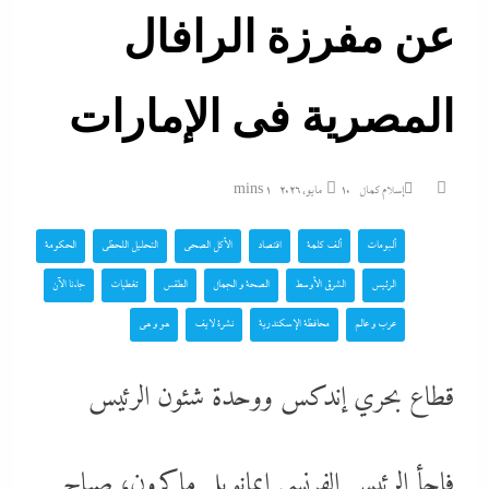
عن مفرزة الرافال
المصرية فى الإمارات
إسلام كمال
10 مايو، 2026
1 mins
ألبومات
ألف كلمة
اقتصاد
الأكل الصحي
التحليل اللحظي
الحكومة
الرئيس
الشرق الأوسط
الصحة و الجمال
الطقس
تغطيات
جاءنا الآن
عرب و عالم
محافظة الإسكندرية
نشرة لايف
هو و هي
قطاع بحري إندكس ووحدة شئون الرئيس
فاجأ الرئيس الفرنسي إيمانويل ماكرون، صباح