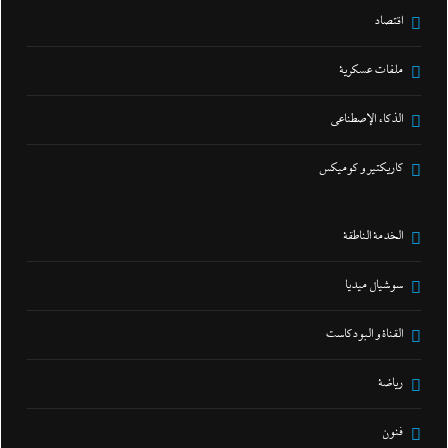
اقتصاد
ملفات عسكرية
الذكاء الإصطناعي
كاريكتير و كوميكس
الخدمة الناطقة
سوشيال ميديا
القناة و البودكاست
رياضة
فنون