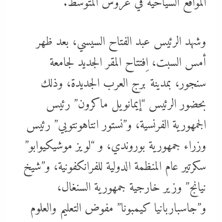
المواقع السياحية في عروس المتوسط.
وشهد الرئيس عبد الفتاح السيسي، بعد ظهر
أمس السبت، اِفتتاح المقر الجديد لجامعة
سنجور، بمدينة برج العرب الجديدة، وذلك
بحضور الرئيس “إيمانويل ماكرون” رئيس
الجمهورية الفرنسية، و”نستور انتاهونتويي” رئيس
وزراء جمهورية بوروندي، و “لويز موشيكيوابو”
سكرتير عام المنظمة الدولية للفرانكفونية، و”شيخ
نيانج” وزير خارجية جمهورية السنغال،
و”جاسباربانيا كيمبونا” مفوض التعليم والعلوم