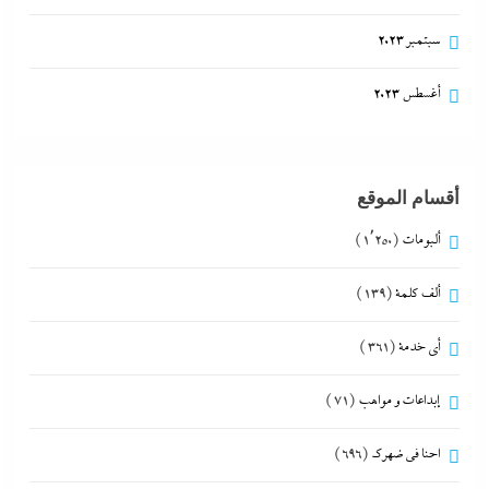
سبتمبر 2023
أغسطس 2023
أقسام الموقع
ألبومات
(1٬250)
ألف كلمة
(139)
أي خدمة
(361)
إبداعات و مواهب
(71)
احنا في ضهرك
(696)