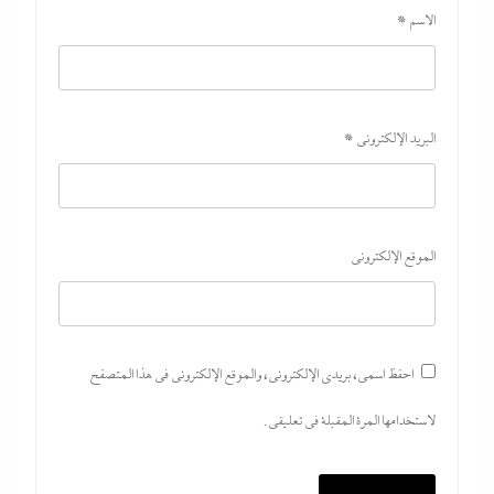
الاسم
*
اتهامات مخابراتية غربية: إيران تعرض “صفقة مضيق” على الصين وروسيا
لتوريطهما مباشرة في صراع هرمز بترقب أمريكي إسرائيلى
8 أغسطس، 2026
البريد الإلكتروني
*
الموقع الإلكتروني
احفظ اسمي، بريدي الإلكتروني، والموقع الإلكتروني في هذا المتصفح
لاستخدامها المرة المقبلة في تعليقي.
مصر تتجه لإسناد تطوير “الجفيرة” بالساحل الشمالي لمستثمر إماراتي بقيمة
135 مليار جنيه