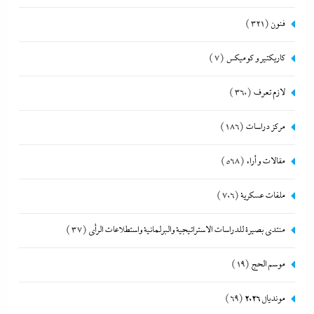
فنون
(321)
كاريكتير و كوميكس
(7)
لازم تعرف
(360)
مركز دراسات
(186)
مقالات و أراء
(568)
ملفات عسكرية
(706)
منتدى بصيرة للدراسات الاستراتيجية والبرلمانية واستطلاعات الرأى
(37)
موسم الحج
(19)
مونديال 2026
(69)