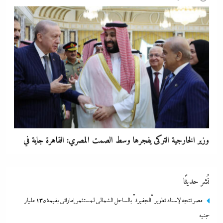
وزير الخارجية التركى يفجرها وسط الصمت المصري: القاهرة جاية في
الطريق..هل تتحول”اتفاقية مكة” لناتو الشرق الأوسط؟
8 أغسطس، 2026
نُشر حديثًا
مصر تتجه لإسناد تطوير “الجفيرة” بالساحل الشمالي لمستثمر إماراتي بقيمة 135 مليار
جنيه