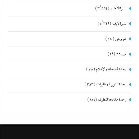
نشرة الأخبار
(3٬894)
نشرة لايف
(5٬349)
هو و هي
(620)
هى360
(29)
وحدة الصحافة والإعلام
(110)
وحدة شئون المخابرات
(353)
وحدة مكافحة التطرف
(151)