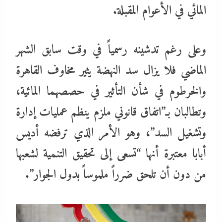
المائي في الأعوام المقبلة.
وعلى رغم تدشينه رسمياً في وقت سابق الشهر
الماضي فلا يزال سد النهضة يثير مخاوف القاهرة
والخرطوم في شأن التأثير في حصصهما المائية،
وتطالبان بـ”اتفاق قانوني ملزم ينظم عمليات إدارة
وتشغيل السد”، وهو الأمر الذي ترفضه أديس
أبابا معتبرة أنها “تسعى إلى تحقيق التنمية لشعبها
من دون أن تلحق ضرراً ملموساً بدول الجوار”.