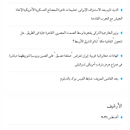
الديد تايم بعد الاستنزاف الإيرانى: تعليمات قاهرة للمصانع العسكرية الأمريكية لإنقاذ
الجيش مع الحرب القادمة
اتهامات مخابراتية غربية: إيران تعرض “صفقة مضيق” على الصين وروسيا
وزير الخارجية التركى يفجرها وسط الصمت المصري: القاهرة جاية في الطريق..هل
لتوريطهما مباشرة في صراع هرمز بترقب أمريكي إسرائيلى
تتحول”اتفاقية مكة” لناتو الشرق الأوسط؟
8 أغسطس، 2026
اتهامات مخابراتية غربية: إيران تعرض “صفقة مضيق” على الصين وروسيا لتوريطهما مباشرة
في صراع هرمز بترقب أمريكي إسرائيلى
بعد القاضي المزيف: ضابط الفيس بوك بالدبلوم
الأرشيف
أغسطس 2026