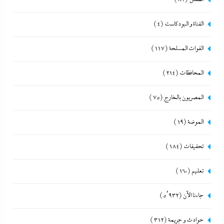
القناة و البودكاست
(4)
القوات المسلحة
(117)
المحافظات
(214)
المصريون بالخارج
(75)
الموضة
(19)
تحقيقات
(184)
تعليم
(160)
جاءنا الآن
(5٬932)
حوادث و جريمة
(312)