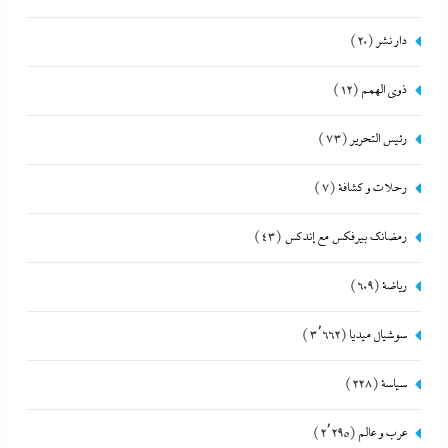
دار نشر
(20)
ذوى الهمم
(12)
رئيس التحرير
(73)
رحلات و كشافة
(7)
رمضانك بيرفكس مع إندكس
(43)
رياضة
(609)
سوشيال ميديا
(3٬662)
سياسة
(228)
عرب و عالم
(2٬295)