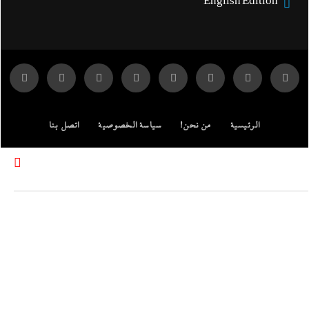
English Edition
الرئيسية
من نحن!
سياسة الخصوصية
اتصل بنا
ENGLISH EDITION
مركز الدراسات
جميع الحقوق محفوظة لموقع إندكس: وكالة الانباء المصرية.