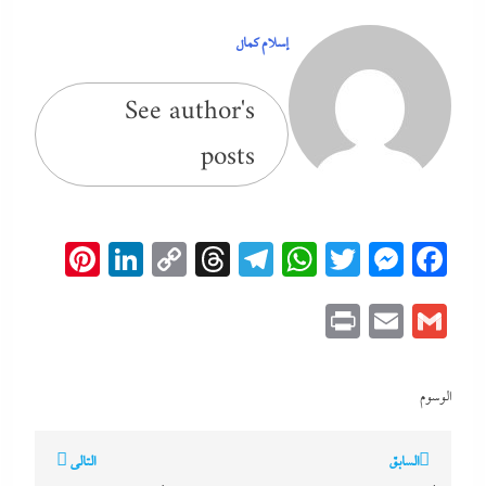
إسلام كمال
See author's
posts
erest
inkedIn
Copy
Threads
Telegram
WhatsApp
Messenger
Twitter
Facebook
Link
Print
Email
Gmail
الوسوم
تصفّح
السابق
التالي