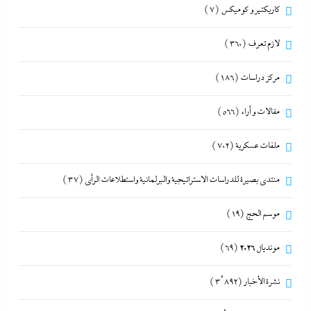
كاريكتير و كوميكس
(7)
لازم تعرف
(360)
مركز دراسات
(186)
مقالات و أراء
(566)
ملفات عسكرية
(702)
منتدى بصيرة للدراسات الاستراتيجية والبرلمانية واستطلاعات الرأى
(37)
موسم الحج
(19)
مونديال 2026
(69)
نشرة الأخبار
(3٬892)