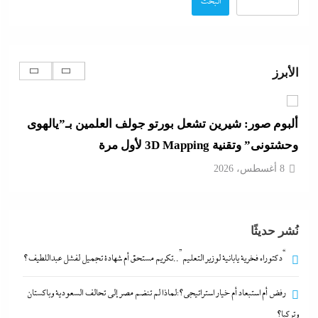
البحث
رفض أم استبعاد أم خيار استراتيجي؟:لماذا لم تنضم مصر
إلى تحالف السعودية وباكستان وتركيا؟
الأبرز
8 أغسطس، 2026
ألبوم صور: شيرين تشعل بورتو جولف العلمين بـ”يالهوى
وحشتونى” وتقنية 3D Mapping لأول مرة
8 أغسطس، 2026
بعد واقعة عاملة محل العطور: معركة “الكارنيه” تتصاعد
نُشر حديثًا
بين نقابتى الصحفيين والعمال
8 أغسطس، 2026
“دكتوراه فخرية يابانية لوزير التعليم”..تكريم مستحق أم شهادة تجميل لفشل عبداللطيف؟
رفض أم استبعاد أم خيار استراتيجي؟:لماذا لم تنضم مصر إلى تحالف السعودية وباكستان
“دكتوراه فخرية يابانية لوزير التعليم”..تكريم مستحق أم
وتركيا؟