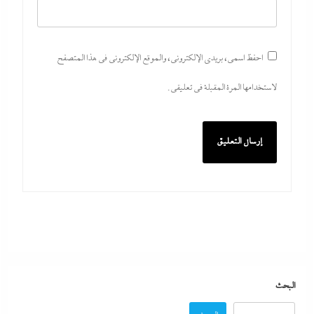
احفظ اسمي، بريدي الإلكتروني، والموقع الإلكتروني في هذا المتصفح
لاستخدامها المرة المقبلة في تعليقي.
بعد واقعة عاملة محل العطور: معركة “الكارنيه” تتصاعد
بين نقابتى الصحفيين والعمال
8 أغسطس، 2026
“دكتوراه فخرية يابانية لوزير التعليم”..تكريم مستحق أم
شهادة تجميل لفشل عبداللطيف؟
البحث
8 أغسطس، 2026