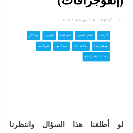
(إنفوجرافات)
إسلام كمال
10 يناير، 2025
1 mins
ألبومات
التحليل اللحظي
الميدياجية
تليفزيون
جاءنا الآن
سوشيال ميديا
مقالات و أراء
نشرة الأخبار
نشرة لايف
وحدة الصحافة والإعلام
لو أطلقنا هذا السؤال وانتظرنا