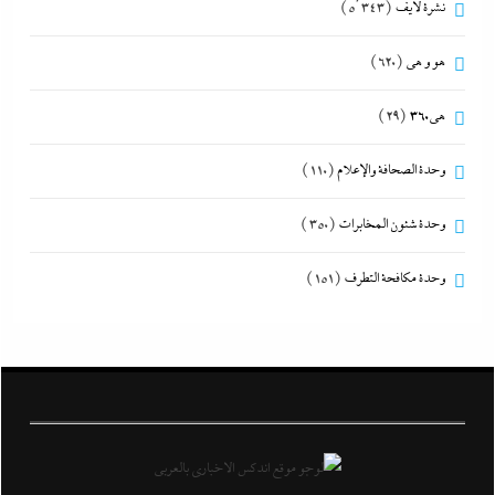
نشرة لايف
(5٬343)
هو و هي
(620)
هى360
(29)
وحدة الصحافة والإعلام
(110)
وحدة شئون المخابرات
(350)
وحدة مكافحة التطرف
(151)