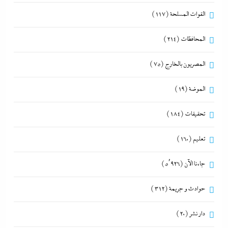
القوات المسلحة
(117)
المحافظات
(214)
المصريون بالخارج
(75)
الموضة
(19)
تحقيقات
(184)
تعليم
(160)
جاءنا الآن
(5٬926)
حوادث و جريمة
(312)
دار نشر
(20)