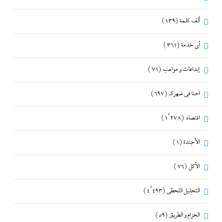
ألف كلمة
(139)
أي خدمة
(361)
إبداعات و مواهب
(71)
احنا في ضهرك
(697)
اقتصاد
(1٬278)
الأجندة
(1)
الأكل
(76)
التحليل اللحظي
(4٬493)
الحزام و الطريق
(59)