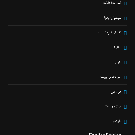
الخدمة الناطقة
سوشيال ميديا
القناة و البودكاست
رياضة
فنون
حوادث و جريمة
هو و هي
مركز دراسات
دار نشر