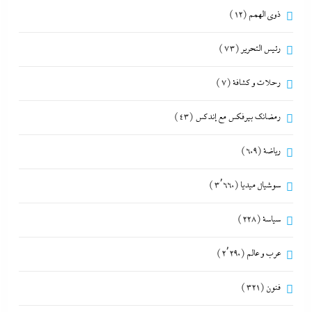
ذوى الهمم
(12)
رئيس التحرير
(73)
رحلات و كشافة
(7)
رمضانك بيرفكس مع إندكس
(43)
رياضة
(609)
سوشيال ميديا
(3٬660)
سياسة
(228)
عرب و عالم
(2٬290)
فنون
(321)