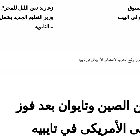
سبوق
 في البيت
وزير التعليم الجديد يشعل 
الثانوية...
جة الثانوية
الرابط والخطوات
من “أرض الصومال” يهد
بحلف إسرائيلي...
وز مرشح الحزب الانفصالى الأمريكى في تايبيه
4 مساعدين جدد و9 مديرى أمن
مصري عارم بعد هذيان
“مستشار أممي”...
 الصين وتايوان بعد فوز
“خناقات الساحل والشواطئ”
بأرشفة ورقمنة تراث الإذا
ي: المال
والتلفزيون: الرئيس يبحث
 الأمريكى في تايبيه
أهم الأصول...
ات الجديدة