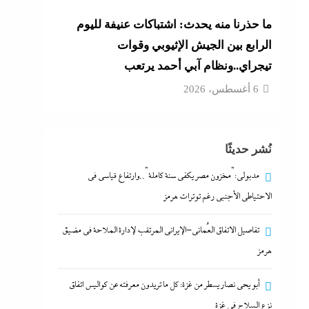
ما حذرنا منه يحدث: اشتباكات عنيفة لليوم
الرابع بين الجيش الإثيوبي وقوات
تيجراي..ونظام آبي أحمد يرتعب
6 أغسطس، 2026
نُشر حديثًا
مدبولي:”مخزون مصر يكفي سنة كاملة”..وارتفاع قياسي في
الاحتياطي الأجنبي رغم توترات هرمز
تفاصيل الاتفاق العُماني-الإيراني المرتقب لإدارة الملاحة في مضيق
هرمز
أبو يحى نصار يسطر من غزة: كل ما تريدون معرفته عن كواليس اتفاق
نزع السلاح في غزة