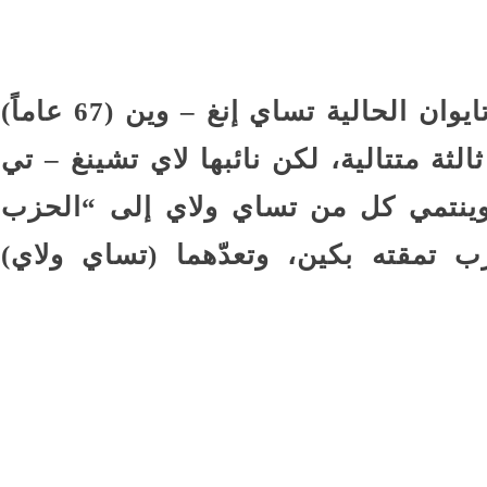
ويخلف الفائز بالانتخابات رئيسة تايوان الحالية تساي إنغ – وين (67 عاماً)
 ثالثة متتالية، لكن نائبها لاي تشينغ – تي
 وينتمي كل من تساي ولاي إلى “الحزب
 تمقته بكين، وتعدّهما (تساي ولاي)