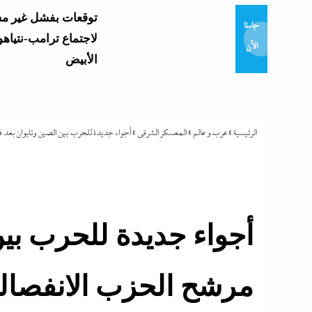
توقعات بفشل غير م
جاءنا
لاجتماع ترامب-نتياهو
الآن
الأبيض
وزير التعليم يعتمد نتي
العامة 2026..
وموعد إعلان...
الرئيسية
»
عرب و عالم
»
المعسكر الشرقي
»
أجواء جديدة للحرب بين الصين وتايوان بعد ف
و7 مديرى إدارات: تفاصيل...
أجواء جديدة للحرب بين
تشتعل..عمرو الشوبك
مرشح الحزب الانفصالى
فوق القانون والأزمة أكبر...
مع ترقب حركة التنقل