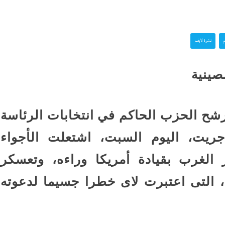
نورا الفرا تسطر: رواق ال
ستقبل
فارس في حرب الوعى
م
نشرة لايف
اعترافات سالى الجباس
ع إسرائيل
الصادمة تتوالى: ماما ضرب
صينية
بالقلم فخنقتها ونمت...
كرة
ماذا بعد القبض على “صاح
رشح الحزب الحاكم في انتخابات الرئاسة
 حفل
الفيديوهات المسيئة”؟
 أجريت، اليوم السبت، اشتعلت الأجواء
الغرب بقيادة أمريكا وراءه، وتعسكر
قشها ترامب
جنون المتوسط الغامض: 
، التى اعتبرت لاى خطرا جسيما لدعوته
غرق وإغلاق شواطئ وحر