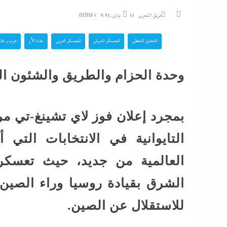
بالداخلية: الرئيس ي
فريق التحرير
14 يناير، 2024
1 mins
الوزير محمود...
التحليل اللحظي
المعسكر الشرقي
المعسكر الغربي
جاءنا الآن
عرب و عال
الشرع يروج للسلام م
وحدة الحزام والطريق والشئون ال
تزامنا مع توسيعها الاحتلال في...
بنصف مليون جنيه..تذ
بمجرد إعلان فوز لاي تشينغ-تي م
“اللاونج الملكي” في
شيرين تحطم أرقام...
التايوانية في الانتخابات التي
العالمية من جديد، حيث تعسكر 
كل الملفات التى ينا
ونتنياهو الثلاثاء
الشرق بقيادة روسيا وراء الصين
للاستقلال عن الصين.