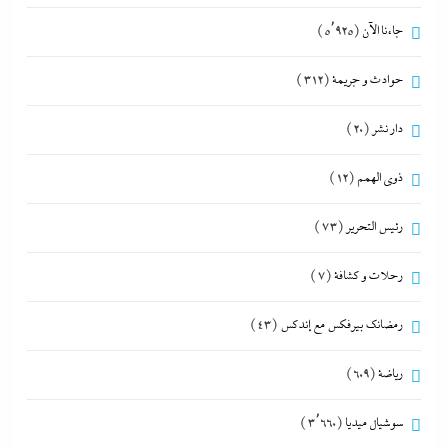
جاءنا الآن
(5٬925)
حوادث و جريمة
(312)
دار نشر
(20)
ذوى الهمم
(12)
رئيس التحرير
(73)
رحلات و كشافة
(7)
رمضانك بيرفكس مع إندكس
(43)
رياضة
(609)
سوشيال ميديا
(3٬660)