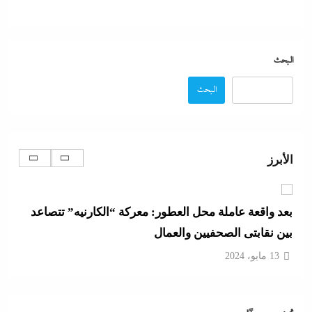
رفض أم استبعاد أم خيار استراتيجي؟:لماذا لم تنضم مصر
إلى تحالف السعودية وباكستان وتركيا؟
البحث
13 مايو، 2024
البحث
ألبوم صور: شيرين تشعل بورتو جولف العلمين بـ”يالهوى
وحشتونى” وتقنية 3D Mapping لأول مرة
الأبرز
13 مايو، 2024
بعد واقعة عاملة محل العطور: معركة “الكارنيه” تتصاعد
بين نقابتى الصحفيين والعمال
13 مايو، 2024
جدل كبير حول كواليس حفل شيرين من الوزن لنسيان