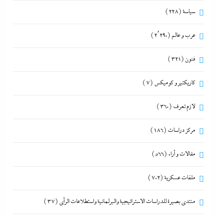
سياسة
(228)
عرب و عالم
(2٬290)
فنون
(321)
كاريكتير و كوميكس
(7)
لازم تعرف
(360)
مركز دراسات
(186)
مقالات و أراء
(566)
ملفات عسكرية
(702)
منتدى بصيرة للدراسات الاستراتيجية والبرلمانية واستطلاعات الرأى
(37)