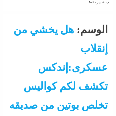
صديقه وزير دفاعه!
الوسم:
هل يخشي من
إنقلاب
عسكرى:إندكس
تكشف لكم كواليس
تخلص بوتين من صديقه