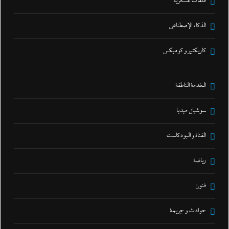
ملفات عسكرية
الذكاء الإصطناعي
كاريكتير و كوميكس
الخدمة الناطقة
سوشيال ميديا
القناة و البودكاست
رياضة
فنون
حوادث و جريمة