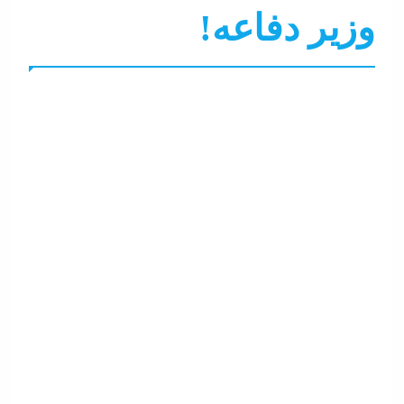
وزير دفاعه!
التحليل اللحظي
جاءنا الآن
عرب و عالم
نشرة لايف