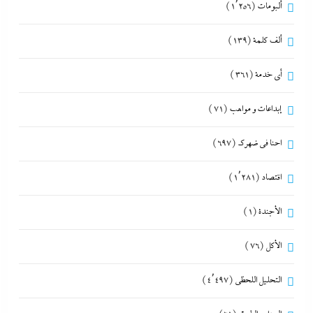
ألبومات
(1٬256)
ألف كلمة
(139)
أي خدمة
(361)
إبداعات و مواهب
(71)
احنا في ضهرك
(697)
اقتصاد
(1٬281)
الأجندة
(1)
الأكل
(76)
التحليل اللحظي
(4٬497)