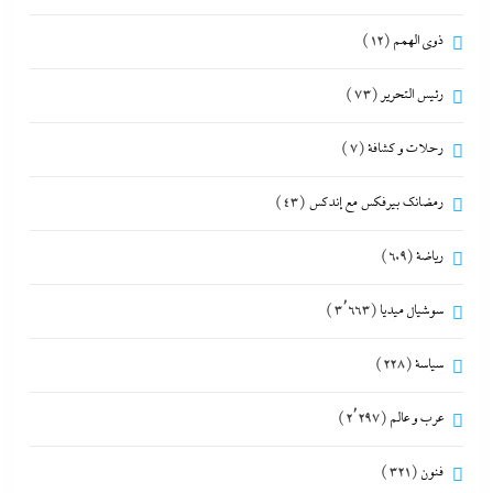
ذوى الهمم
(12)
رئيس التحرير
(73)
رحلات و كشافة
(7)
رمضانك بيرفكس مع إندكس
(43)
رياضة
(609)
سوشيال ميديا
(3٬663)
سياسة
(228)
عرب و عالم
(2٬297)
فنون
(321)