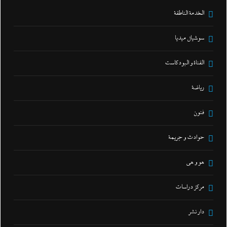
الخدمة الناطقة
سوشيال ميديا
القناة و البودكاست
رياضة
فنون
حوادث و جريمة
هو و هي
مركز دراسات
دار نشر