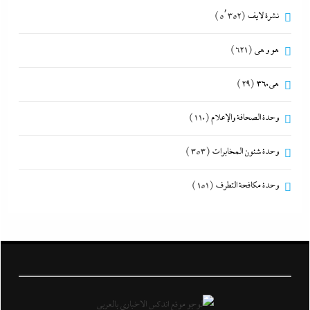
نشرة لايف
(5٬352)
هو و هي
(621)
هى360
(29)
وحدة الصحافة والإعلام
(110)
وحدة شئون المخابرات
(353)
وحدة مكافحة التطرف
(151)