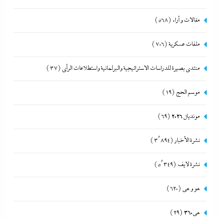
مقالات و أراء
(568)
ملفات عسكرية
(706)
منتدى بصيرة للدراسات الاستراتيجية والبرلمانية واستطلاعات الرأى
(37)
موسم الحج
(19)
مونديال 2026
(69)
نشرة الأخبار
(3٬894)
نشرة لايف
(5٬349)
هو و هي
(620)
هى360
(29)