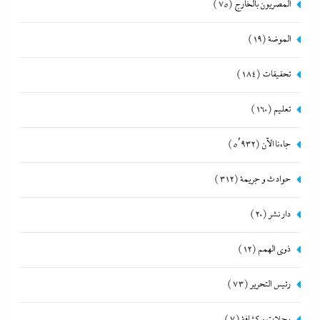
المصريون بالخارج
(75)
الموضة
(19)
تحقيقات
(184)
تعليم
(160)
جاءنا الآن
(5٬932)
حوادث و جريمة
(312)
دار نشر
(20)
ذوى الهمم
(12)
رئيس التحرير
(73)
رحلات و كشافة
(7)