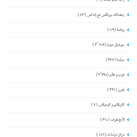
رمضانك بيرفكس مع إندكس
(43)
رياضة
(609)
سوشيال ميديا
(3٬662)
سياسة
(228)
عرب و عالم
(2٬295)
فنون
(321)
كاريكتير و كوميكس
(7)
لازم تعرف
(360)
مركز دراسات
(186)