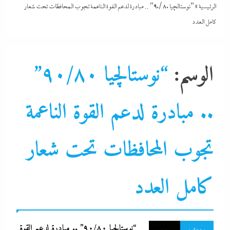
الرئيسية
»
"نوستالچيا ٩٠/٨٠" .. مبادرة لدعم القوة الناعمة تجوب المحافظات تحت شعار
كامل العدد
الوسم:
“نوستالچيا ٩٠/٨٠”
أي خدمة
.. مبادرة لدعم القوة الناعمة
إبداعات و مواهب
احنا في ضهرك
تجوب المحافظات تحت شعار
التحليل اللحظي
المحافظات
كامل العدد
جاءنا الآن
فنون
لازم تعرف
“نوستالچيا ٩٠/٨٠” .. مبادرة لدعم القوة