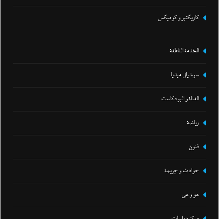
كاريكتير و كوميكس
الخدمة الناطقة
سوشيال ميديا
القناة و البودكاست
رياضة
فنون
حوادث و جريمة
هو و هي
مركز دراسات