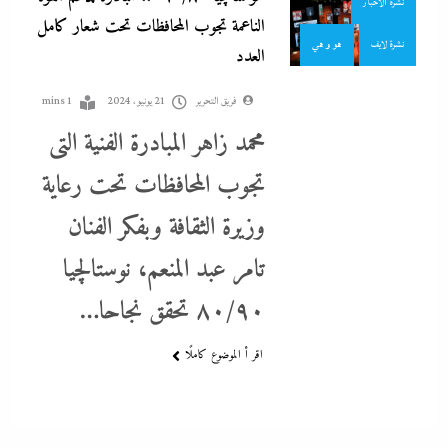
نشرة الأخبار
الناعمة تجوب المحافظات تحت شعار كامل
نشرة لايف
هو و هي
العدد
فريق التحرير
21 يونيو، 2024
1 mins
محمد زاهر المبادرة الفنية التى
تجوب المحافظات تحت رعاية
اتهامات مخابراتية غربية: إيران تعرض “صفقة مضيق” على الصين وروسيا
وزيرة الثقافة وبفكر الفنان
لتوريطهما مباشرة في صراع هرمز بترقب أمريكي إسرائيلى
تامر عبد المنعم، نوستالچيا
21 يونيو، 2024
٨٠/٩٠ تحقق نجاحا…
اقر أ الموضوع كاملًا