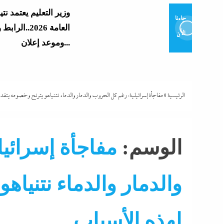
وزير التعليم يعتمد نتي
جاءنا
العامة 2026..
الآن
وموعد إعلان...
و7 مديرى إدارات: تفاصيل...
الرئيسية
»
مفاجأة إسرائيلية: رغم كل الحروب والدمار والدماء نتنياهو يترنح وخصومه يتق
تشتعل..عمرو الشوبك
الوسم:
مفاجأة إسرائي
فوق القانون والأزمة أكبر...
مع ترقب حركة التنقل
والدمار والدماء نتنياه
بالداخلية: الرئيس ي
الوزير محمود...
لهذه الأسباب