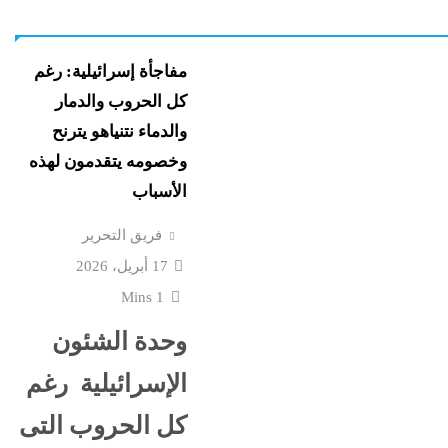
ع إسرائيل
الصادمة تتوالى: ماما ضرب
ن
ملفات عسكرية
بالقلم فخنقتها ونمت...
مفاجأة إسرائيلية: رغم
كل الحروب والدمار
كرة
ماذا بعد القبض على “صاح
والدماء نتنياهو يترنح
 حفل
الفيديوهات المسيئة”؟
وخصومه يتقدمون لهذه
الأسباب
قشها ترامب
جنون المتوسط الغامض: 
فريق التحرير
غرق وإغلاق شواطئ وحر
17 أبريل، 2026
1 Mins
جريمة
محمد شاهين يسطر من غ
وحدة الشئون
ضعت رأس
رسائل الناجحين في الثانو
الفلسطينية...
الإسرائيلية رغم
كل الحروب التى