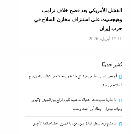
الفشل الأمريكي بعد فضح خلاف ترامب
وهيجسيت على استنزاف مخازن السلاح في
حرب إيران
17 أبريل، 2026
نُشر حديثًا
أبو يحى نصار يسطر من غزة: كل ما تريدون معرفته عن كواليس اتفاق نزع
السلاح في غزة
ما حذرنا منه يحدث: اشتباكات عنيفة لليوم الرابع بين الجيش الإثيوبي
وقوات تيجراي..ونظام آبي أحمد يرتعب
د.هشام فريد يسطر: الفارق بين زمن ربة المنزل وحقبة صانعة الأجيال