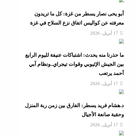
تنى
أبو يحى نصار يسطر من غزة: كل ما تريدون
معرفته عن كواليس اتفاق نزع السلاح في غزة
17 أبريل، 2026
بة
ما حذرنا منه يحدث: اشتباكات عنيفة لليوم الرابع
بين الجيش الإثيوبي وقوات تيجراي..ونظام آبي
موجة
أحمد يرتعب
ائق
17 أبريل، 2026
زة:
ية
د.هشام فريد يسطر: الفارق بين زمن ربة المنزل
وحقبة صانعة الأجيال
17 أبريل، 2026