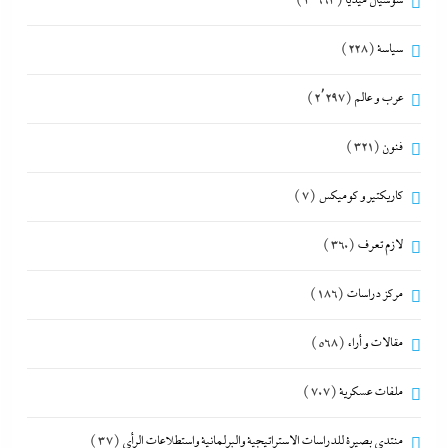
سوشيال ميديا
(3٬663)
سياسة
(228)
عرب و عالم
(2٬297)
فنون
(321)
كاريكتير و كوميكس
(7)
لازم تعرف
(360)
مركز دراسات
(186)
مقالات و أراء
(568)
ملفات عسكرية
(707)
منتدى بصيرة للدراسات الاستراتيجية والبرلمانية واستطلاعات الرأى
(37)