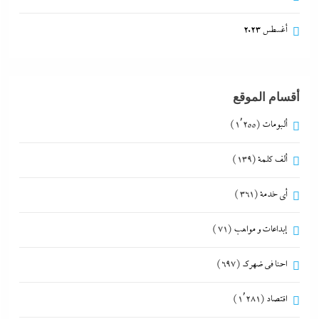
أغسطس 2023
أقسام الموقع
ألبومات
(1٬255)
ألف كلمة
(139)
أي خدمة
(361)
إبداعات و مواهب
(71)
احنا في ضهرك
(697)
اقتصاد
(1٬281)