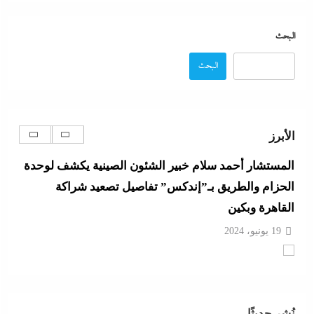
نووية
البحث
19 يونيو، 2024
البحث
المستشار أحمد سلام خبير الشئون الصينية يكشف لوحدة
الحزام والطريق بـ”إندكس” تفاصيل تصعيد شراكة
القاهرة وبكين
الأبرز
19 يونيو، 2024
مصر تتجه لإسناد تطوير “الجفيرة” بالساحل الشمالي
لمستثمر إماراتي بقيمة 135 مليار جنيه
19 يونيو، 2024
الديد تايم بعد الاستنزاف الإيرانى: تعليمات قاهرة للمصانع
العسكرية الأمريكية لإنقاذ الجيش مع الحرب القادمة
نُشر حديثًا