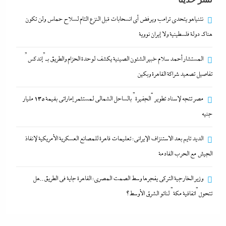
19 يونيو، 2024
نتنياهو يتحدي ترامب ويرفض أى انسحابات قبل النزع التام لسلاح حماس ولن تكون
هناك دولة فلسطينية ولا إيران نووية
نتنياهو يتحدي ترامب ويرفض أى انسحابات قبل النزع التام
لسلاح حماس ولن تكون هناك دولة فلسطينية ولا إيران
المستشار أحمد سلام خبير الشئون الصينية يكشف لوحدة الحزام والطريق بـ”إندكس”
نووية
تفاصيل تصعيد شراكة القاهرة وبكين
19 يونيو، 2024
مصر تتجه لإسناد تطوير “الجفيرة” بالساحل الشمالي لمستثمر إماراتي بقيمة 135 مليار
المستشار أحمد سلام خبير الشئون الصينية يكشف لوحدة
جنيه
الحزام والطريق بـ”إندكس” تفاصيل تصعيد شراكة
الديد تايم بعد الاستنزاف الإيرانى: تعليمات قاهرة للمصانع العسكرية الأمريكية لإنقاذ
القاهرة وبكين
الجيش مع الحرب القادمة
19 يونيو، 2024
وزير الخارجية التركى يفجرها وسط الصمت المصري: القاهرة جاية في الطريق..هل
مصر تتجه لإسناد تطوير “الجفيرة” بالساحل الشمالي
تتحول”اتفاقية مكة” لناتو الشرق الأوسط؟
لمستثمر إماراتي بقيمة 135 مليار جنيه
19 يونيو، 2024