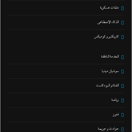
ملفات عسكرية
الذكاء الإصطناعي
كاريكتير و كوميكس
الخدمة الناطقة
سوشيال ميديا
القناة و البودكاست
رياضة
فنون
حوادث و جريمة