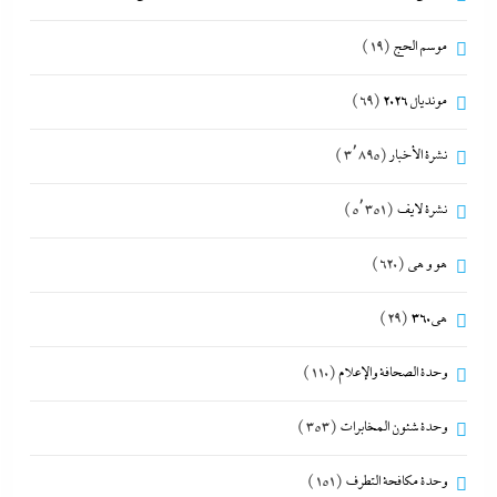
موسم الحج
(19)
مونديال 2026
(69)
نشرة الأخبار
(3٬895)
نشرة لايف
(5٬351)
هو و هي
(620)
هى360
(29)
وحدة الصحافة والإعلام
(110)
وحدة شئون المخابرات
(353)
وحدة مكافحة التطرف
(151)