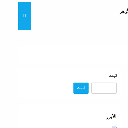
أزهر
تنى
بة
البحث
البحث
موجة
ائق
الأبرز
زة: