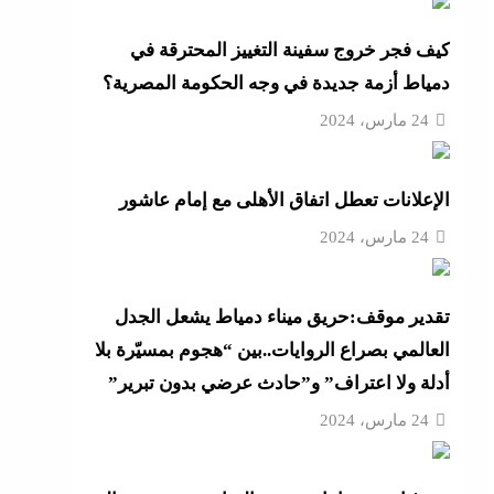
ية
كيف فجر خروج سفينة التغييز المحترقة في
دمياط أزمة جديدة في وجه الحكومة المصرية؟
و لم
24 مارس، 2024
ية
الإعلانات تعطل اتفاق الأهلى مع إمام عاشور
لح بعد
24 مارس، 2024
 الذخيرة وتخصص 110
تقدير موقف:حريق ميناء دمياط يشعل الجدل
العالمي بصراع الروايات..بين “هجوم بمسيّرة بلا
 على
أدلة ولا اعتراف” و”حادث عرضي بدون تبرير”
24 مارس، 2024