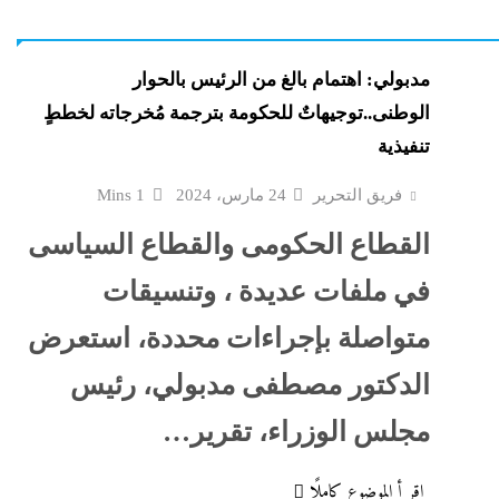
ضعت رأس
رسائل الناجحين في الثانو
الفلسطينية...
مدبولي: اهتمام بالغ من الرئيس بالحوار
الوطنى..توجيهاتٌ للحكومة بترجمة مُخرجاته لخططٍ
ض غنائم
جلال نصار يسطر: تمنيت ل
تنفيذية
 إماراتية
يشارك الأهلى بالكونفدرال
لهذه...
فريق التحرير
24 مارس، 2024
1 Mins
إسرائيل تشعل سباق التس
القطاع الحكومى والقطاع السياسى
علمين في
صدمة
في ملفات عديدة ، وتنسيقات
مليار...
متواصلة بإجراءات محددة، استعرض
 الجانية:
هل اشتعل فتيل الحرب
الدكتور مصطفى مدبولي، رئيس
يكشفن
العالمية؟..هجوم أوكراني
سفينة إيرانية وشائعات...
مجلس الوزراء، تقرير…
اقر أ الموضوع كاملًا