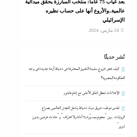
بعد غياب 75 عاما: منتخب المبارزة يحقق ميدالية
عالمية..والأروع أنها على حساب نظيره
الإسرائيلي
24 مارس، 2024
نُشر حديثًا
كيف فجر خروج سفينة التغييز المحترقة في دمياط أزمة جديدة في وجه
الحكومة المصرية؟
الإعلانات تعطل اتفاق الأهلى مع إمام عاشور
تقدير موقف:حريق ميناء دمياط يشعل الجدل العالمي بصراع
الروايات..بين “هجوم بمسيّرة بلا أدلة ولا اعتراف” و”حادث عرضي بدون
تبرير”