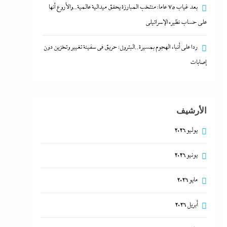
بعد غياب 75 عاما: منتخب المبارزة يحقق ميدالية عالمية..والأروع أنها
على حساب نظيره الإسرائيلي
ردا على أنباء الهجوم بمسيرة..البترول: حريق في سفينة تغيير وتخزين دون
إصابات
الأرشيف
يوليو 2026
يونيو 2026
مايو 2026
أبريل 2026