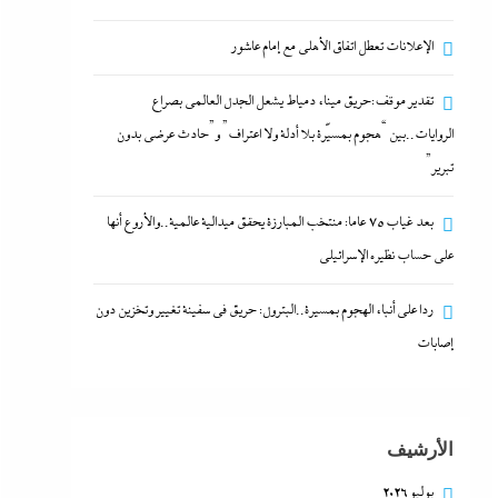
كيف فجر خروج سفينة التغييز المحترقة في
الإعلانات تعطل اتفاق الأهلى مع إمام عاشور
دمياط أزمة جديدة في وجه الحكومة المصرية؟
27 سبتمبر، 2023
تقدير موقف:حريق ميناء دمياط يشعل الجدل العالمي بصراع
الروايات..بين “هجوم بمسيّرة بلا أدلة ولا اعتراف” و”حادث عرضي بدون
الإعلانات تعطل اتفاق الأهلى مع إمام عاشور
تبرير”
27 سبتمبر، 2023
بعد غياب 75 عاما: منتخب المبارزة يحقق ميدالية عالمية..والأروع أنها
على حساب نظيره الإسرائيلي
تقدير موقف:حريق ميناء دمياط يشعل الجدل
العالمي بصراع الروايات..بين “هجوم بمسيّرة بلا
ردا على أنباء الهجوم بمسيرة..البترول: حريق في سفينة تغيير وتخزين دون
أدلة ولا اعتراف” و”حادث عرضي بدون تبرير”
إصابات
27 سبتمبر، 2023
بعد غياب 75 عاما: منتخب المبارزة يحقق ميدالية
الأرشيف
عالمية..والأروع أنها على حساب نظيره
يوليو 2026