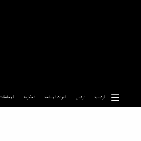
Ski
t
conten
وكالة الأنباء المصرية
الرئيسية
الرئيس
القوات المسلحة
الحكومة
المحافظات