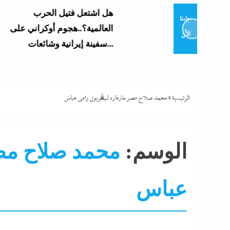
هل اشتعل فتيل الحرب
جاءنا
العالمية؟..هجوم أوكراني على
الآن
سفينة إيرانية وشائعات...
الرئيسية
»
محمد صلاح مصر هارفارد ليڤربول رامى عباس
الوسم:
محمد صلاح مصر
عباس
جاءنا الآن
رياضة
نشرة الأخبار
نشرة لايف