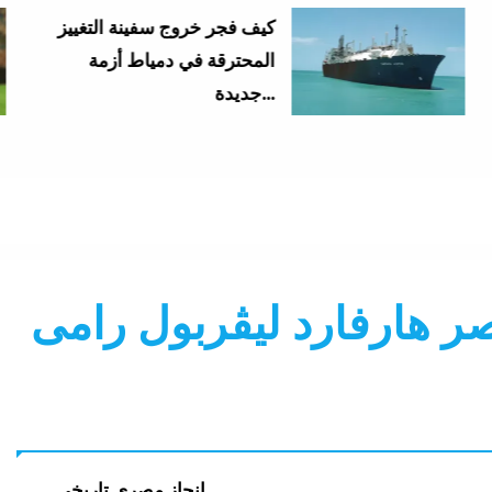
كيف فجر خروج سفينة التغييز
المحترقة في دمياط أزمة
جديدة...
 هارفارد ليڤربول رامى
إنجاز مصري تاريخى