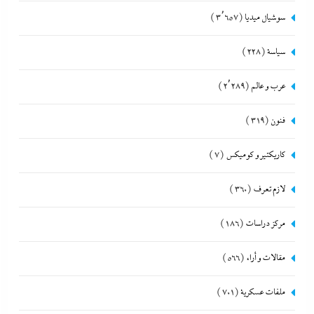
سوشيال ميديا
(3٬657)
سياسة
(228)
عرب و عالم
(2٬289)
فنون
(319)
كاريكتير و كوميكس
(7)
لازم تعرف
(360)
مركز دراسات
(186)
مقالات و أراء
(566)
ملفات عسكرية
(701)