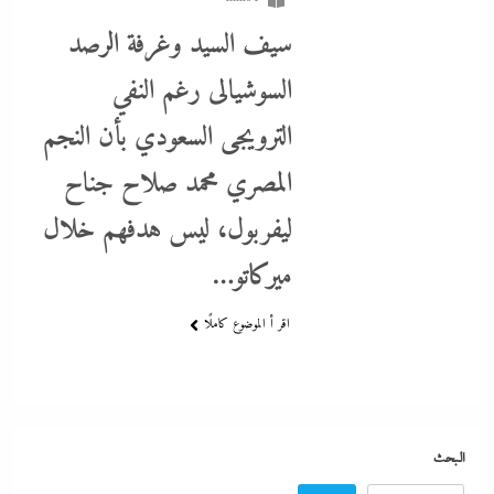
سيف السيد وغرفة الرصد
السوشيالى رغم النفي
الترويجى السعودي بأن النجم
ما حذرنا منه يحدث: اشتباكات عنيفة لليوم الرابع بين الجيش الإثيوبي
المصري محمد صلاح جناح
وقوات تيجراي..ونظام آبي أحمد يرتعب
ليفربول، ليس هدفهم خلال
17 ديسمبر، 2023
ميركاتو…
اقر أ الموضوع كاملًا
البحث