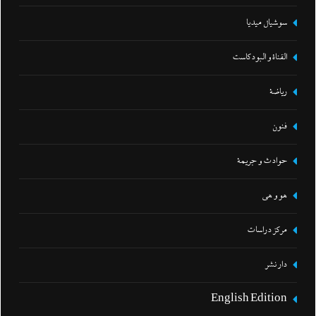
سوشيال ميديا
القناة و البودكاست
رياضة
فنون
حوادث و جريمة
هو و هي
مركز دراسات
دار نشر
English Edition