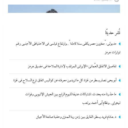
نُشر حديثًا
مدبولي:”مخزون مصر يكفي سنة كاملة”..وارتفاع قياسي في الاحتياطي الأجنبي رغم
توترات هرمز
تفاصيل الاتفاق العُماني-الإيراني المرتقب لإدارة الملاحة في مضيق هرمز
أبو يحى نصار يسطر من غزة: كل ما تريدون معرفته عن كواليس اتفاق
أبو يحى نصار يسطر من غزة: كل ما تريدون معرفته عن كواليس اتفاق نزع السلاح في غزة
نزع السلاح في غزة
ما حذرنا منه يحدث: اشتباكات عنيفة لليوم الرابع بين الجيش الإثيوبي وقوات
17 ديسمبر، 2023
تيجراي..ونظام آبي أحمد يرتعب
د.هشام فريد يسطر: الفارق بين زمن ربة المنزل وحقبة صانعة الأجيال