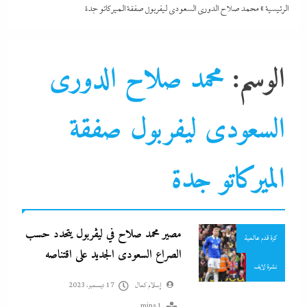
الرئيسية
»
محمد صلاح الدورى السعودى ليفربول صفقة الميركاتو جدة
الوسم:
محمد صلاح الدورى
السعودى ليفربول صفقة
الميركاتو جدة
جاءنا الآن
رياضة
سوشيال ميديا
مصير محمد صلاح في ليڤربول يتحدد حسب
كرة قدم عالمية
الصراع السعودى الجديد على اقتناصه
نشرة لايف
إسلام كمال
17 ديسمبر، 2023
1 mins