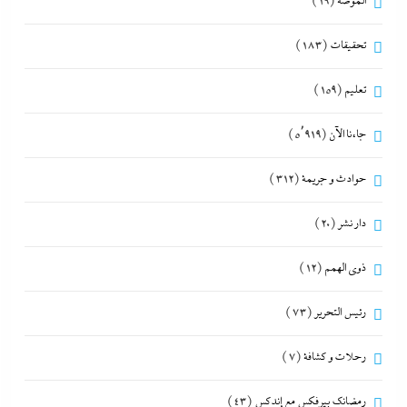
الموضة
(19)
تحقيقات
(183)
تعليم
(159)
جاءنا الآن
(5٬919)
حوادث و جريمة
(312)
دار نشر
(20)
ذوى الهمم
(12)
رئيس التحرير
(73)
رحلات و كشافة
(7)
رمضانك بيرفكس مع إندكس
(43)