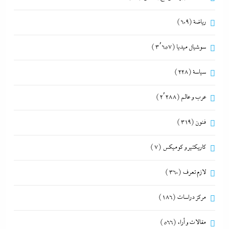
رياضة
(609)
سوشيال ميديا
(3٬657)
سياسة
(228)
عرب و عالم
(2٬288)
فنون
(319)
كاريكتير و كوميكس
(7)
لازم تعرف
(360)
مركز دراسات
(186)
مقالات و أراء
(566)