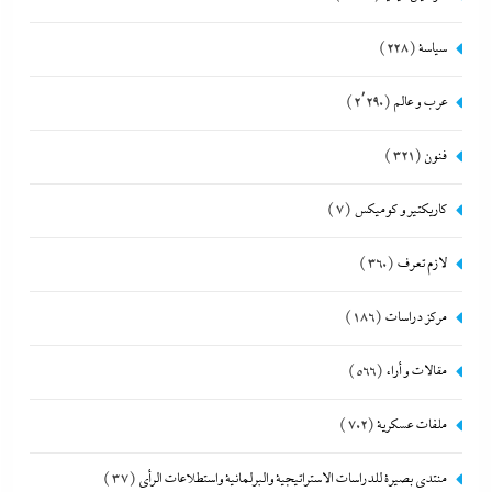
سياسة
(228)
عرب و عالم
(2٬290)
فنون
(321)
كاريكتير و كوميكس
(7)
لازم تعرف
(360)
مركز دراسات
(186)
مقالات و أراء
(566)
ملفات عسكرية
(702)
منتدى بصيرة للدراسات الاستراتيجية والبرلمانية واستطلاعات الرأى
(37)