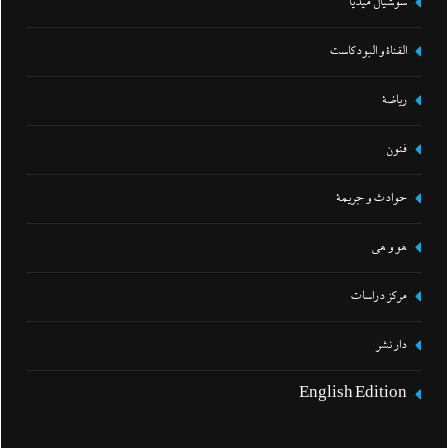
سوشيال ميديا
القناة و البودكاست
رياضة
فنون
حوادث و جريمة
هو و هي
مركز دراسات
دار نشر
English Edition