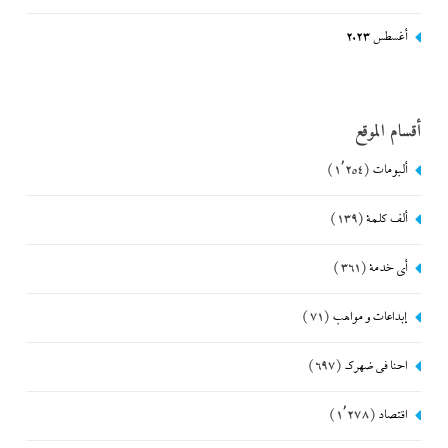
أغسطس 2023
أقسام الموقع
ألبومات
(1٬254)
ألف كلمة
(139)
أي خدمة
(361)
إبداعات و مواهب
(71)
احنا في ضهرك
(697)
اقتصاد
(1٬278)