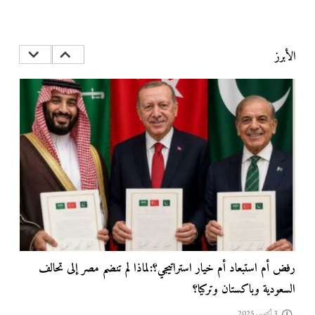
“دكتوراه فخرية يابانية لوزير التعليم”..تكريم مستحق أم شهادة تجميل لفشل
عبداللطيف؟
الأبرز
3 أكتوبر، 2025
رفض أم استبعاد أم خيار استراتيجي؟:لماذا لم تنضم مصر إلى تحالف
السعودية وباكستان وتركيا؟
3 أكتوبر، 2025