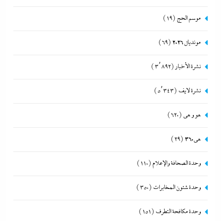
موسم الحج
(19)
مونديال 2026
(69)
نشرة الأخبار
(3٬892)
نشرة لايف
(5٬343)
هو و هي
(620)
هى360
(29)
وحدة الصحافة والإعلام
(110)
وحدة شئون المخابرات
(350)
وحدة مكافحة التطرف
(151)