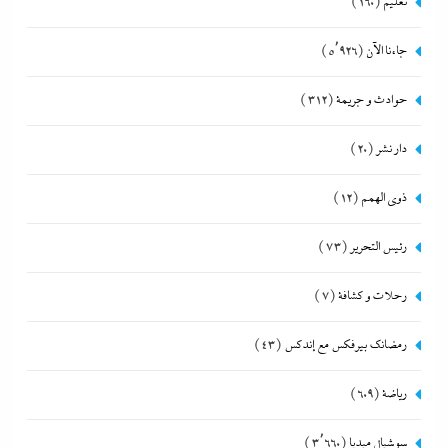
تعليم
(160)
جاءنا الآن
(5٬926)
حوادث و جريمة
(312)
دار نشر
(20)
ذوى الهمم
(12)
رئيس التحرير
(73)
رحلات و كشافة
(7)
رمضانك بيرفكس مع إندكس
(43)
رياضة
(609)
سوشيال ميديا
(3٬660)