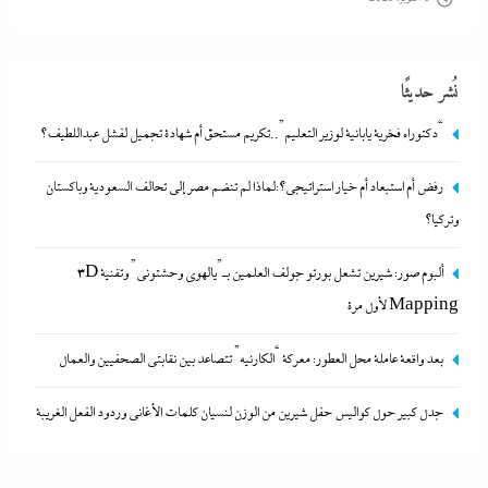
نُشر حديثًا
“دكتوراه فخرية يابانية لوزير التعليم”..تكريم مستحق أم شهادة تجميل لفشل عبداللطيف؟
رفض أم استبعاد أم خيار استراتيجي؟:لماذا لم تنضم مصر إلى تحالف السعودية وباكستان
وتركيا؟
ألبوم صور: شيرين تشعل بورتو جولف العلمين بـ”يالهوى وحشتونى” وتقنية 3D
ألبوم صور: شيرين تشعل بورتو جولف العلمين بـ”يالهوى وحشتونى” وتقنية
Mapping لأول مرة
3D Mapping لأول مرة
بعد واقعة عاملة محل العطور: معركة “الكارنيه” تتصاعد بين نقابتى الصحفيين والعمال
3 أكتوبر، 2025
جدل كبير حول كواليس حفل شيرين من الوزن لنسيان كلمات الأغانى وردود الفعل الغريبة