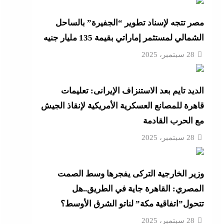
مصر تتجه لإسناد تطوير “الجفيرة” بالساحل
الشمالي لمستثمر إماراتي بقيمة 135 مليار جنيه
“لماذا تكون نتيجة الطالب على
28 سبتمبر، 2025
الديد تايم بعد الاستنزاف الإيرانى: تعليمات
“زغاريد نص الليل للفجر”..إفيه
قاهرة للمصانع العسكرية الأمريكية لإنقاذ الجيش
نتيجة
مع الحرب القادمة
28 سبتمبر، 2025
“إظلام وتعطيش وشلل”..ناشط
د مصر
وزير الخارجية التركى يفجرها وسط الصمت
المصري: القاهرة جاية في الطريق..هل
تتحول”اتفاقية مكة” لناتو الشرق الأوسط؟
28 سبتمبر، 2025