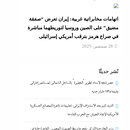
اتهامات مخابراتية غربية: إيران تعرض “صفقة
مضيق” على الصين وروسيا لتوريطهما مباشرة
في صراع هرمز بترقب أمريكي إسرائيلى
28 سبتمبر، 2025
نُشر حديثًا
مصر تتجه لإسناد تطوير “الجفيرة” بالساحل الشمالي لمستثمر إماراتي
بقيمة 135 مليار جنيه
الديد تايم بعد الاستنزاف الإيرانى: تعليمات قاهرة للمصانع العسكرية
الأمريكية لإنقاذ الجيش مع الحرب القادمة
وزير الخارجية التركى يفجرها وسط الصمت المصري: القاهرة جاية في