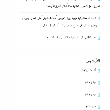
الطريق..هل تتحول”اتفاقية مكة” لناتو الشرق الأوسط؟
اتهامات مخابراتية غربية: إيران تعرض “صفقة مضيق” على الصين وروسيا
لتوريطهما مباشرة في صراع هرمز بترقب أمريكي إسرائيلى
بعد القاضي المزيف: ضابط الفيس بوك بالدبلوم
الأرشيف
أغسطس 2026
يوليو 2026
يونيو 2026
مايو 2026