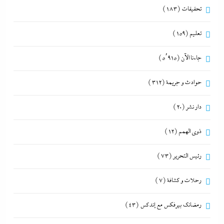
تحقيقات
(183)
تعليم
(159)
جاءنا الآن
(5٬915)
حوادث و جريمة
(312)
دار نشر
(20)
ذوى الهمم
(12)
رئيس التحرير
(73)
رحلات و كشافة
(7)
رمضانك بيرفكس مع إندكس
(43)