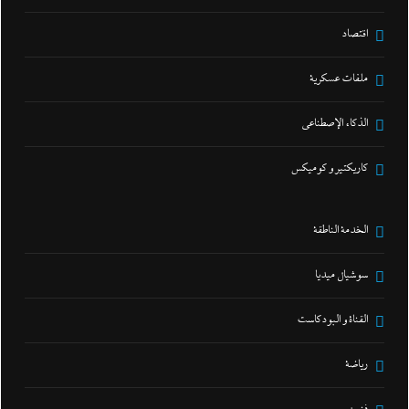
اقتصاد
ملفات عسكرية
الذكاء الإصطناعي
كاريكتير و كوميكس
الخدمة الناطقة
سوشيال ميديا
القناة و البودكاست
رياضة