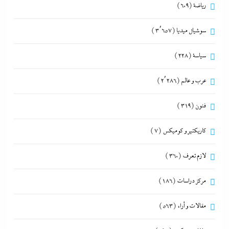
رياضة
(609)
سوشيال ميديا
(3٬657)
سياسة
(228)
عرب و عالم
(2٬286)
فنون
(319)
كاريكتير و كوميكس
(7)
لازم تعرف
(360)
مركز دراسات
(186)
مقالات و أراء
(563)