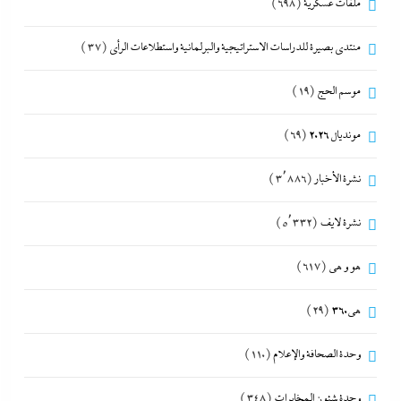
ملفات عسكرية
(698)
منتدى بصيرة للدراسات الاستراتيجية والبرلمانية واستطلاعات الرأى
(37)
موسم الحج
(19)
مونديال 2026
(69)
نشرة الأخبار
(3٬886)
نشرة لايف
(5٬332)
هو و هي
(617)
هى360
(29)
وحدة الصحافة والإعلام
(110)
وحدة شئون المخابرات
(348)