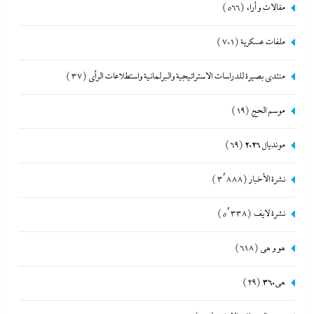
مقالات و أراء
(566)
ملفات عسكرية
(701)
منتدى بصيرة للدراسات الاستراتيجية والبرلمانية واستطلاعات الرأى
(37)
موسم الحج
(19)
مونديال 2026
(69)
نشرة الأخبار
(3٬888)
نشرة لايف
(5٬338)
هو و هي
(618)
هى360
(29)