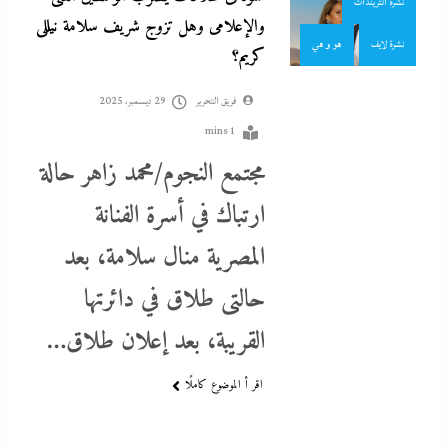
نشرة التريندات
والإعلامى وهل تزوج شريف سلامة نيللى
نشرة لايف
هو و هي
كريم؟
فريق التحرير
29 ديسمبر، 2025
1 mins
مجتمع النجوم/محمد زاهر حالة
ارتباك في أسرة الفنانة
ما حذرنا منه يحدث: اشتباكات عنيفة لليوم الرابع بين الجيش الإثيوبي
المصرية منال سلامة، بعد
وقوات تيجراي..ونظام آبي أحمد يرتعب
حالتى طلاق في دائرتها
29 ديسمبر، 2025
القريبة، بعد إعلان طلاق…
اقر أ الموضوع كاملًا