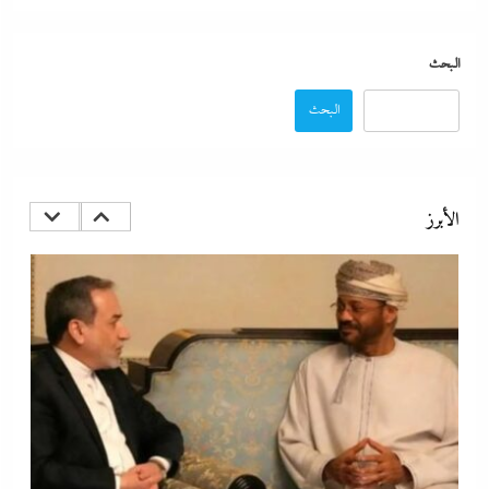
البحث
البحث
مدبولي:”مخزون مصر يكفي سنة كاملة”..وارتفاع قياسي في الاحتياطي
الأجنبي رغم توترات هرمز
الأبرز
29 ديسمبر، 2025