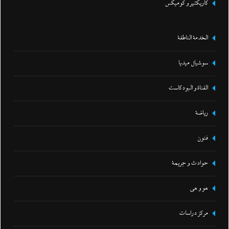
كاريكتير و كوميكس
الخدمة الناطقة
سوشيال ميديا
القناة و البودكاست
رياضة
فنون
حوادث و جريمة
هو و هي
مركز دراسات