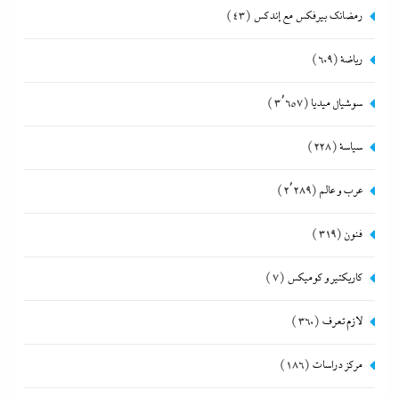
رمضانك بيرفكس مع إندكس
(43)
رياضة
(609)
سوشيال ميديا
(3٬657)
سياسة
(228)
عرب و عالم
(2٬289)
فنون
(319)
كاريكتير و كوميكس
(7)
لازم تعرف
(360)
مركز دراسات
(186)