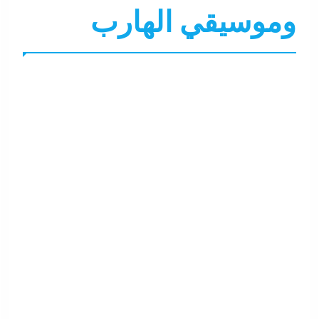
وموسيقي الهارب
ألبومات
الميدياجية
جاءنا الآن
سوشيال ميديا
نجوم
هو و هي