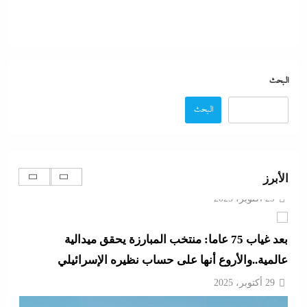
جديدة في وجه الحكومة المصرية؟
29 أكتوبر، 2025
الإعلانات تعطل اتفاق الأهلى مع إمام عاشور
البحث
29 أكتوبر، 2025
البحث
تقدير موقف:حريق ميناء دمياط يشعل الجدل العالمي
بصراع الروايات..بين “هجوم بمسيّرة بلا أدلة ولا اعتراف”
و”حادث عرضي بدون تبرير”
الأبرز
29 أكتوبر، 2025
بعد غياب 75 عاما: منتخب المبارزة يحقق ميدالية
عالمية..والأروع أنها على حساب نظيره الإسرائيلي
29 أكتوبر، 2025