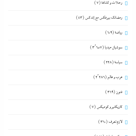
رحلات و كشافة
(7)
رمضانك بيرفكس مع إندكس
(43)
رياضة
(609)
سوشيال ميديا
(3٬657)
سياسة
(228)
عرب و عالم
(2٬286)
فنون
(319)
كاريكتير و كوميكس
(7)
لازم تعرف
(360)