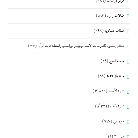
مركز دراسات
(186)
مقالات و أراء
(563)
ملفات عسكرية
(698)
منتدى بصيرة للدراسات الاستراتيجية والبرلمانية واستطلاعات الرأى
(37)
موسم الحج
(19)
مونديال 2026
(69)
نشرة الأخبار
(3٬886)
نشرة لايف
(5٬332)
هو و هي
(617)
هى360
(29)