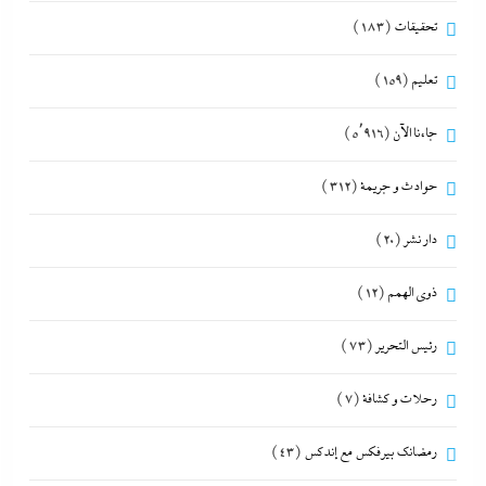
تحقيقات
(183)
تعليم
(159)
جاءنا الآن
(5٬916)
حوادث و جريمة
(312)
دار نشر
(20)
ذوى الهمم
(12)
رئيس التحرير
(73)
رحلات و كشافة
(7)
رمضانك بيرفكس مع إندكس
(43)