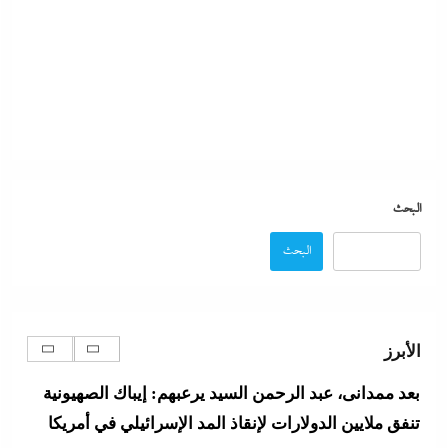
الإعلانات تعطل اتفاق الأهلى مع إمام عاشور
12 ديسمبر، 2024
البحث
عصام رمضان يسطر: وسام احترام لمحافظ البنك
البحث
المركزى المصري
12 ديسمبر، 2024
الأبرز
بعد ممدانى، عبد الرحمن السيد يرعبهم: إيباك الصهيونية
تنفق ملايين الدولارات لإنقاذ المد الإسرائيلي في أمريكا
12 ديسمبر، 2024