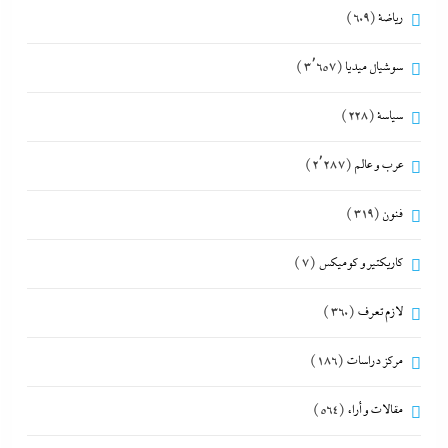
رياضة
(609)
سوشيال ميديا
(3٬657)
سياسة
(228)
عرب و عالم
(2٬287)
فنون
(319)
كاريكتير و كوميكس
(7)
لازم تعرف
(360)
مركز دراسات
(186)
مقالات و أراء
(564)