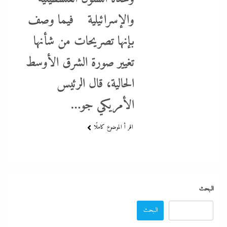
والإسرائيلية فيما وصف
بإنها تصريحات من شأنها
بعد غياب 75 عاما: منتخب المبارزة يحقق ميدالية عالمية..والأروع أنها
تغيير صورة الشرق الأوسط
على حساب نظيره الإسرائيلي
الحالية، قال الرئيس
12 ديسمبر، 2023
الأمريكي جو…
اقر أ الموضوع كاملًا
البحث
البحث