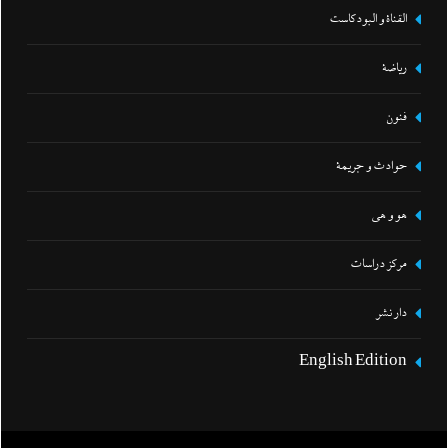
القناة و البودكاست
رياضة
فنون
حوادث و جريمة
هو و هي
مركز دراسات
دار نشر
English Edition