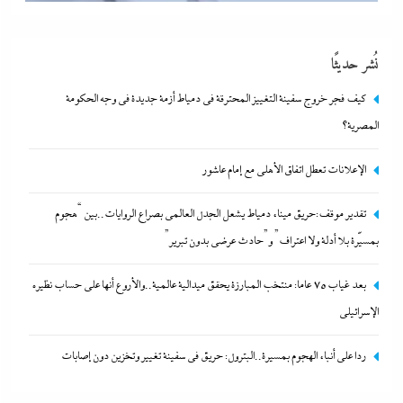
نُشر حديثًا
كيف فجر خروج سفينة التغييز المحترقة في دمياط أزمة جديدة في وجه الحكومة
المصرية؟
الإعلانات تعطل اتفاق الأهلى مع إمام عاشور
تقدير موقف:حريق ميناء دمياط يشعل الجدل العالمي بصراع
تقدير موقف:حريق ميناء دمياط يشعل الجدل العالمي بصراع الروايات..بين “هجوم
الروايات..بين “هجوم بمسيّرة بلا أدلة ولا اعتراف” و”حادث عرضي
بمسيّرة بلا أدلة ولا اعتراف” و”حادث عرضي بدون تبرير”
بدون تبرير”
بعد غياب 75 عاما: منتخب المبارزة يحقق ميدالية عالمية..والأروع أنها على حساب نظيره
12 ديسمبر، 2023
الإسرائيلي
ردا على أنباء الهجوم بمسيرة..البترول: حريق في سفينة تغيير وتخزين دون إصابات