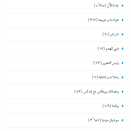
جاءنا الآن
(5٬915)
حوادث و جريمة
(312)
دار نشر
(20)
ذوى الهمم
(12)
رئيس التحرير
(73)
رحلات و كشافة
(7)
رمضانك بيرفكس مع إندكس
(43)
رياضة
(609)
سوشيال ميديا
(3٬657)