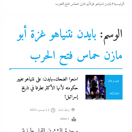
الرئيسية
»
بايدن نتنياهو غزة أبو مازن حماس فتح الحرب
الوسم:
بايدن نتنياهو غزة أبو
مازن حماس فتح الحرب
الشرق الأوسط
جاءنا الآن
امنعوا الضحك..بايدن: على نتنياهو تغيير
عرب و عالم
حكومته لأنها الأكثر تطرفا في تاريخ
نشرة لايف
إسرائيل!
إسلام كمال
12 ديسمبر، 2023
1 mins
وحدة الشئون الفلسطينية