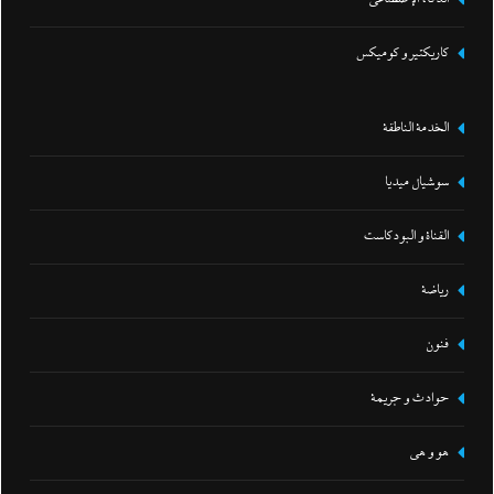
كاريكتير و كوميكس
الخدمة الناطقة
سوشيال ميديا
القناة و البودكاست
رياضة
فنون
حوادث و جريمة
هو و هي