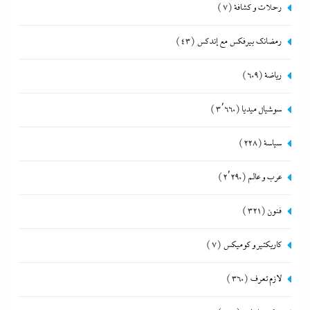
رحلات و كشافة
(7)
رمضانك بيرفكس مع إندكس
(43)
رياضة
(609)
سوشيال ميديا
(3٬660)
سياسة
(228)
عرب و عالم
(2٬290)
فنون
(321)
كاريكتير و كوميكس
(7)
لازم تعرف
(360)