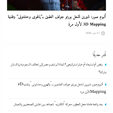
ألبوم صور: شيرين تشعل بورتو جولف العلمين بـ”يالهوى وحشتونى” وتقنية
3D Mapping لأول مرة
13 يناير، 2026
نُشر حديثًا
رفض أم استبعاد أم خيار استراتيجي؟:لماذا لم تنضم مصر إلى تحالف السعودية وباكستان
وتركيا؟
ألبوم صور: شيرين تشعل بورتو جولف العلمين بـ”يالهوى وحشتونى” وتقنية 3D
Mapping لأول مرة
بعد واقعة عاملة محل العطور: معركة “الكارنيه” تتصاعد بين نقابتى
بعد واقعة عاملة محل العطور: معركة “الكارنيه” تتصاعد بين نقابتى الصحفيين والعمال