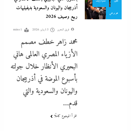
نجوم
نشرة لايف
أذربيجان واليونان والسعودية بديفيليهات
هو و هي
ربيع وصيف 2026
فريق التحرير
13 يناير، 2026
1 mins
محمد زاهر خطف مصمم
الأزياء المصري العالمى هاني
البحيري الأنظار خلال جولته
جدل كبير حول كواليس حفل شيرين من الوزن لنسيان كلمات
بأسبوع الموضة في أذربيجان
الأغانى وردود الفعل الغريبة
واليونان والسعودية والتي
13 يناير، 2026
قدم…
اقر أ الموضوع كاملًا