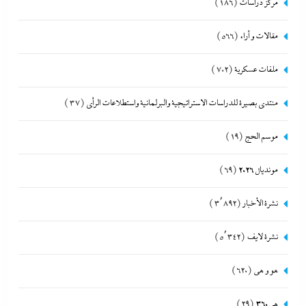
مركز دراسات
(186)
مقالات و أراء
(566)
ملفات عسكرية
(702)
منتدى بصيرة للدراسات الاستراتيجية والبرلمانية واستطلاعات الرأى
(37)
موسم الحج
(19)
مونديال 2026
(69)
نشرة الأخبار
(3٬892)
نشرة لايف
(5٬342)
هو و هي
(620)
هى360
(29)