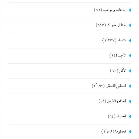
إبداعات و مواهب
(71)
احنا في ضهرك
(697)
اقتصاد
(1٬277)
الأجندة
(1)
الأكل
(76)
التحليل اللحظي
(4٬492)
الحزام و الطريق
(59)
الحصاد
(14)
الحكومة
(1٬569)