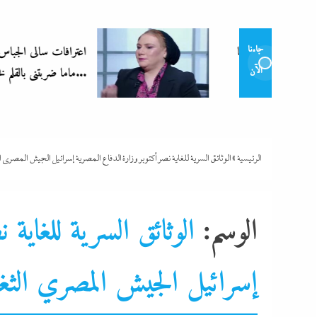
اعترافات سالى الجباس الصادمة تتوالى:
جاءنا
ماما ضربتنى بالقلم فخنقتها ونمت...
الآن
الرئيسية
»
الوثائق السرية للغاية نصر أكتوبر وزارة الدفاع المصرية إسرائيل الجيش المصري 
الوسم:
الوثائق السرية للغاية 
ألبومات
ألف كلمة
أي خدمة
احنا في ضهرك
التحليل اللحظي
الحصا
إسرائيل الجيش المصري الثغر
الشرق الأوسط
القوات المسلحة
تحقيقات
جاءنا الآن
رئيس التحرير
نشرة الأخبار
نشرة لايف
وزارة الدفاع