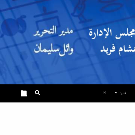
فنون
E