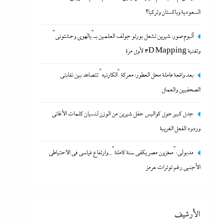
السعودية وباكستان وتركيا؟
ألبوم صور: شيرين تشعل بورتو جولف العلمين بـ”يالهوى وحشتونى”
وتقنية 3D Mapping لأول مرة
بعد واقعة عاملة محل العطور: معركة “الكارنيه” تتصاعد بين
نقابتى الصحفيين والعمال
بعد واقعة عاملة محل العطور: معركة “الكارنيه” تتصاعد بين نقابتى
18 فبراير، 2024
الصحفيين والعمال
جدل كبير حول كواليس حفل شيرين من الوزن لنسيان كلمات الأغانى
وردود الفعل الغريبة
مدبولي:”مخزون مصر يكفي سنة كاملة”..وارتفاع قياسي في الاحتياطي
الأجنبي رغم توترات هرمز
جدل كبير حول كواليس حفل شيرين من الوزن لنسيان
الأرشيف