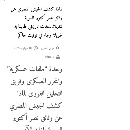
لماذا كشف الجيش المصري عن
وثائق نصر أكتوبر السرية
للغاية؟..حدث تاريخى طالبنا به
طويلا وجاء في توقيت حاكم
فريق التحرير
18 فبراير، 2024
1 Mins
وحدة “ملفات عسكرية”
والمحرر العسكرى وفريق
التحليل الفورى لماذا
كشف الجيش المصري
عن وثائق نصر أكتوبر