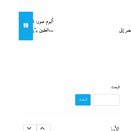
ألبوم صور: شيرين تشعل بورتو جولف
جدل كبير حول كواليس حفل شيرين من الوزن لنسيان
العلمين بـ”يالهوى وحشتونى” وتقنية...
كلمات الأغانى وردود الفعل الغريبة
18 فبراير، 2024
البحث
البحث
رفض أم استبعاد أم خيار استراتيجي؟:لماذا لم تنضم مصر إلى
تحالف السعودية وباكستان وتركيا؟
الأبرز