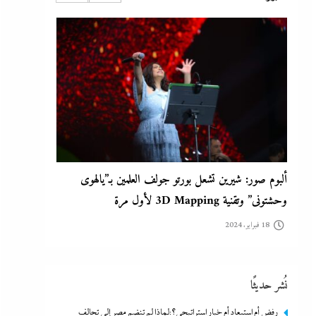
18 فبراير، 2024
ألبوم صور: شيرين تشعل بورتو جولف العلمين بـ”يالهوى
وحشتونى” وتقنية 3D Mapping لأول مرة
18 فبراير، 2024
نُشر حديثًا
رفض أم استبعاد أم خيار استراتيجي؟:لماذا لم تنضم مصر إلى تحالف