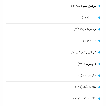
سوشيال ميديا
(3٬657)
سياسة
(228)
عرب و عالم
(2٬289)
فنون
(319)
كاريكتير و كوميكس
(7)
لازم تعرف
(360)
مركز دراسات
(186)
مقالات و أراء
(566)
ملفات عسكرية
(701)