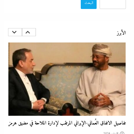
البحث
مدبولي:”مخزون مصر يكفي سنة كاملة”..وارتفاع قياسي في الاحتياطي
الأجنبي رغم توترات هرمز
الأبرز
8 يناير، 2024
تفاصيل الاتفاق العُماني-الإيراني المرتقب لإدارة الملاحة في مضيق هرمز
8 يناير، 2024