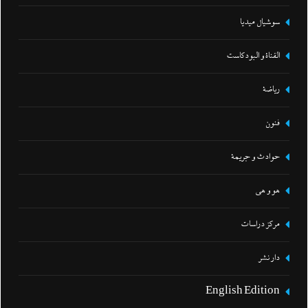
سوشيال ميديا
القناة و البودكاست
رياضة
فنون
حوادث و جريمة
هو و هي
مركز دراسات
دار نشر
English Edition