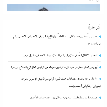
نُشر حديثًا
مدبولي:”مخزون مصر يكفي سنة كاملة”..وارتفاع قياسي في الاحتياطي الأجنبي رغم
توترات هرمز
تفاصيل الاتفاق العُماني-الإيراني المرتقب لإدارة الملاحة في مضيق هرمز
أبو يحى نصار يسطر من غزة: كل ما تريدون معرفته عن كواليس اتفاق
أبو يحى نصار يسطر من غزة: كل ما تريدون معرفته عن كواليس اتفاق نزع السلاح في غزة
نزع السلاح في غزة
ما حذرنا منه يحدث: اشتباكات عنيفة لليوم الرابع بين الجيش الإثيوبي وقوات
8 يناير، 2024
تيجراي..ونظام آبي أحمد يرتعب
د.هشام فريد يسطر: الفارق بين زمن ربة المنزل وحقبة صانعة الأجيال