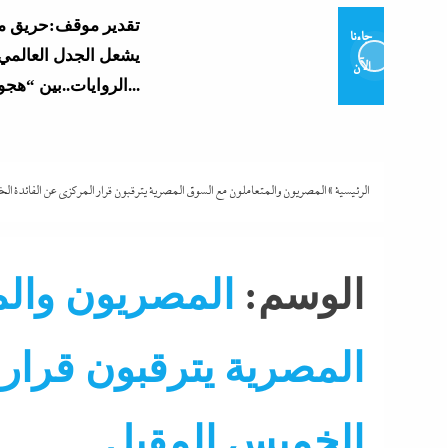
تقدير موقف:حريق مي
جاءنا
يشعل الجدل العالمي
الآن
الروايات..بين “هجوم...
ردا على أنباء الهجوم
بمسيرة..البترول: حر
سفينة تغيير وتخزين...
الرئيسية
»
المصريون والمتعاملون مع السوق المصرية يترقبون قرار المركزى عن الفائدة ا
توقعات بفشل غير م
لاجتماع ترامب-نتياهو
الوسم:
المصريون والم
الأبيض
وزير التعليم يعتمد نتي
المصرية يترقبون قرار 
العامة 2026..
وموعد إعلان...
الخميس المقبل
أسواق
اقتصاد
البنوك
البيزنس
التحليل اللحظ