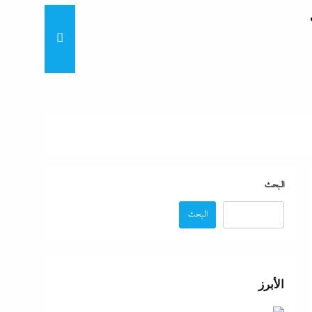
“لماذا تكون نتيجة الطالب على
“زغاريد نص الليل للفجر”..إفيه
نتيجة
البحث
البحث
“إظلام وتعطيش وشلل”..ناشط
د مصر
الأبرز
“مش إحنا الفراعنة”؟ غضب