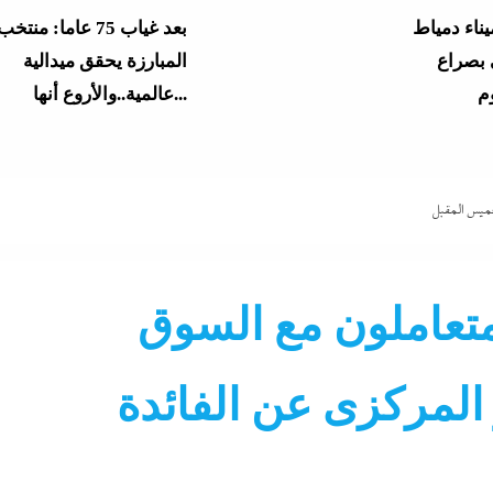
ناء دمياط
بعد غياب 75 عاما: منتخب
 بصراع
المبارزة يحقق ميدالية
عالمية..والأروع أنها...
يق في
المشاع؟”..نائبة تهدد وزير
التعليم بسبب...
لخميس المقبل
سبوق
 في البيت
وزير التعليم الجديد يشعل 
تعاملون مع السوق
الثانوية...
جة الثانوية
المركزى عن الفائدة
الرابط والخطوات
من “أرض الصومال” يهد
بحلف إسرائيلي...
ي
الحكومة