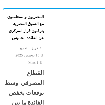
4 مساعدين جدد و9 مديرى أمن
مصري عارم بعد هذيان
ة الأخبار
نشرة لايف
“مستشار أممي”...
المصريون والمتعاملون
مع السوق المصرية
“خناقات الساحل والشواطئ”
بأرشفة ورقمنة تراث الإذا
يترقبون قرار المركزى
ي: المال
والتلفزيون: الرئيس يبحث
عن الفائدة الخميس
أهم الأصول...
فريق التحرير
ات الجديدة
نورا الفرا تسطر: رواق ال
ستقبل
15 نوفمبر، 2025
فارس في حرب الوعى
1 Mins
القطاع
اعترافات سالى الجباس
ع إسرائيل
الصادمة تتوالى: ماما ضرب
المصرفي وسط
بالقلم فخنقتها ونمت...
توقعات بخفض
الفائدة ما بين