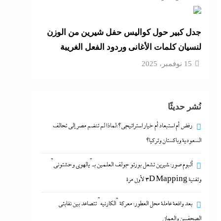
جدل كبير حول كواليس حفل شيرين من الوزن
لنسيان كلمات الأغانى وردود الفعل الغريبة
15 نوفمبر، 2025
نُشر حديثًا
رفض أم استبعاد أم خيار استراتيجي؟:لماذا لم تنضم مصر إلى تحالف
السعودية وباكستان وتركيا؟
ألبوم صور: شيرين تشعل بورتو جولف العلمين بـ”يالهوى وحشتونى”
وتقنية 3D Mapping لأول مرة
بعد واقعة عاملة محل العطور: معركة “الكارنيه” تتصاعد بين نقابتى
الصحفيين والعمال