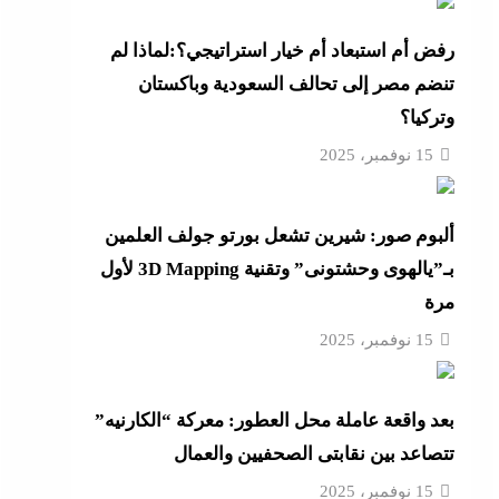
رفض أم استبعاد أم خيار استراتيجي؟:لماذا لم
تنضم مصر إلى تحالف السعودية وباكستان
عة
وتركيا؟
 حماية
15 نوفمبر، 2025
ألبوم صور: شيرين تشعل بورتو جولف العلمين
أزهر
بـ”يالهوى وحشتونى” وتقنية 3D Mapping لأول
مرة
15 نوفمبر، 2025
تنى
بعد واقعة عاملة محل العطور: معركة “الكارنيه”
تتصاعد بين نقابتى الصحفيين والعمال
15 نوفمبر، 2025