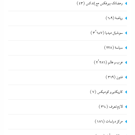
رمضانك بيرفكس مع إندكس
(43)
رياضة
(609)
سوشيال ميديا
(3٬657)
سياسة
(228)
عرب و عالم
(2٬286)
فنون
(319)
كاريكتير و كوميكس
(7)
لازم تعرف
(360)
مركز دراسات
(186)