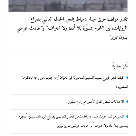
تقدير موقف:حريق ميناء دمياط يشعل الجدل العالمي بصراع
الروايات..بين “هجوم بمسيّرة بلا أدلة ولا اعتراف” و”حادث عرضي
بدون تبرير”
4 يناير، 2025
نُشر حديثًا
كيف فجر خروج سفينة التغييز المحترقة في دمياط أزمة جديدة في وجه الحكومة
المصرية؟
الإعلانات تعطل اتفاق الأهلى مع إمام عاشور
تقدير موقف:حريق ميناء دمياط يشعل الجدل العالمي بصراع الروايات..بين “هجوم
بعد غياب 75 عاما: منتخب المبارزة يحقق ميدالية عالمية..والأروع أنها
بمسيّرة بلا أدلة ولا اعتراف” و”حادث عرضي بدون تبرير”