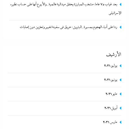
على حساب نظيره الإسرائيلي
بعد غياب 75 عاما: منتخب المبارزة يحقق ميدالية عالمية..والأروع أنها على حساب نظيره
4 يناير، 2025
الإسرائيلي
ردا على أنباء الهجوم بمسيرة..البترول: حريق في سفينة تغيير وتخزين دون إصابات
الأرشيف
يوليو 2026
يونيو 2026
كيف فجر خروج سفينة التغييز المحترقة في دمياط أزمة جديدة في وجه
مايو 2026
الحكومة المصرية؟
أبريل 2026
4 يناير، 2025
مارس 2026