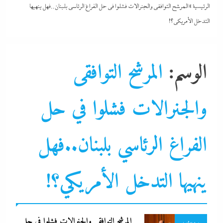
الرئيسية
»
المرشح التوافقى والجنرالات فشلوا في حل الفراغ الرئاسي بلبنان..فهل ينهيها
التدخل الأمريكي؟!
الوسم:
المرشح التوافقى
والجنرالات فشلوا في حل
التحليل اللحظي
الفراغ الرئاسي بلبنان..فهل
الشرق الأوسط
جاءنا الآن
ينهيها التدخل الأمريكي؟!
بعد غياب 75 عاما: منتخب المبارزة يحقق ميدالية عالمية..والأروع أنها
سوشيال ميديا
على حساب نظيره الإسرائيلي
عرب و عالم
4 يناير، 2025
المرشح التوافقى والجنرالات فشلوا في حل