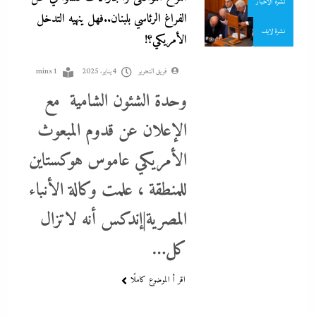
نشرة الأخبار
الفراغ الرئاسي بلبنان..فهل ينهيه التدخل
نشرة لايف
الأمريكي؟!
فريق التحرير
4 يناير، 2025
1 mins
وحدة الشئون الشامية مع
الإعلان عن قدوم المبعوث
الأمريكي عاموس هوكستاين
كيف فجر خروج سفينة التغييز المحترقة في دمياط أزمة جديدة في وجه
للمنطقة ، علمت وكالة الأنباء
الحكومة المصرية؟
المصرية|إندكس أنه لاتزال
4 يناير، 2025
كل…
اقر أ الموضوع كاملًا