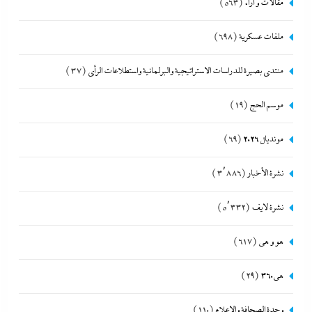
مقالات و أراء
(563)
ملفات عسكرية
(698)
منتدى بصيرة للدراسات الاستراتيجية والبرلمانية واستطلاعات الرأى
(37)
موسم الحج
(19)
مونديال 2026
(69)
نشرة الأخبار
(3٬886)
نشرة لايف
(5٬332)
هو و هي
(617)
هى360
(29)
وحدة الصحافة والإعلام
(110)