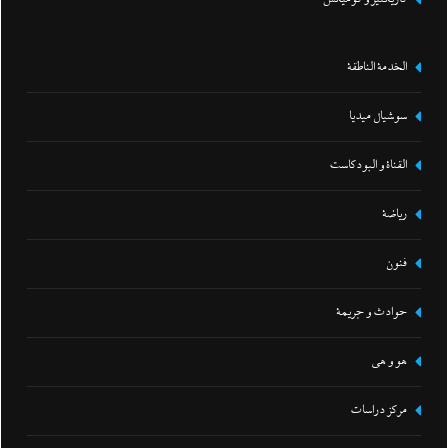
الخدمة الناطقة
سوشيال ميديا
القناة و البودكاست
رياضة
فنون
حوادث و جريمة
هو و هي
مركز دراسات