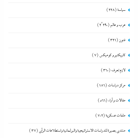
سياسة
(228)
عرب و عالم
(2٬290)
فنون
(321)
كاريكتير و كوميكس
(7)
لازم تعرف
(360)
مركز دراسات
(186)
مقالات و أراء
(566)
ملفات عسكرية
(702)
منتدى بصيرة للدراسات الاستراتيجية والبرلمانية واستطلاعات الرأى
(37)