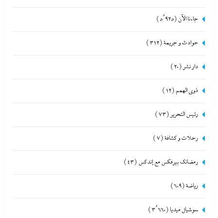
جاءنا الآن
(5٬925)
حوادث و جريمة
(312)
دار نشر
(20)
ذوى الهمم
(12)
رئيس التحرير
(73)
رحلات و كشافة
(7)
رمضانك بيرفكس مع إندكس
(43)
رياضة
(609)
سوشيال ميديا
(3٬660)