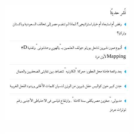
نُشر حديثًا
رفض أم استبعاد أم خيار استراتيجي؟:لماذا لم تنضم مصر إلى تحالف السعودية وباكستان
وتركيا؟
ألبوم صور: شيرين تشعل بورتو جولف العلمين بـ”يالهوى وحشتونى” وتقنية 3D
Mapping لأول مرة
جدل كبير حول كواليس حفل شيرين من الوزن لنسيان كلمات
بعد واقعة عاملة محل العطور: معركة “الكارنيه” تتصاعد بين نقابتى الصحفيين والعمال
الأغانى وردود الفعل الغريبة
جدل كبير حول كواليس حفل شيرين من الوزن لنسيان كلمات الأغانى وردود الفعل الغريبة
8 ديسمبر، 2025
مدبولي:”مخزون مصر يكفي سنة كاملة”..وارتفاع قياسي في الاحتياطي الأجنبي رغم
توترات هرمز