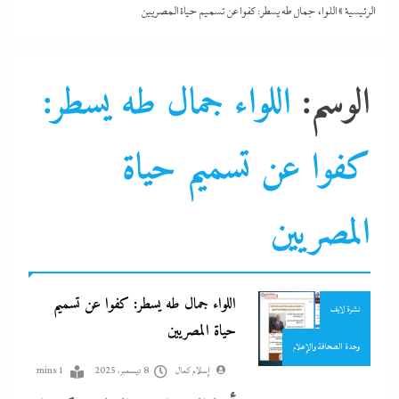
الرئيسية
»
اللواء جمال طه يسطر: كفوا عن تسميم حياة المصريين
الوسم:
اللواء جمال طه يسطر:
اقتصاد
التحليل اللحظي
كفوا عن تسميم حياة
جدل كبير حول كواليس حفل شيرين من الوزن لنسيان كلمات
الحكومة
جاءنا الآن
الأغانى وردود الفعل الغريبة
سوشيال ميديا
المصريين
8 ديسمبر، 2025
مقالات و أراء
نشرة الأخبار
اللواء جمال طه يسطر: كفوا عن تسميم
نشرة لايف
حياة المصريين
وحدة الصحافة والإعلام
إسلام كمال
8 ديسمبر، 2025
1 mins