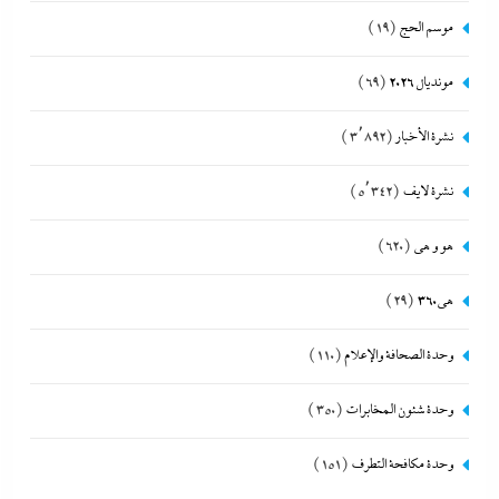
موسم الحج
(19)
مونديال 2026
(69)
نشرة الأخبار
(3٬892)
نشرة لايف
(5٬342)
هو و هي
(620)
هى360
(29)
وحدة الصحافة والإعلام
(110)
وحدة شئون المخابرات
(350)
وحدة مكافحة التطرف
(151)