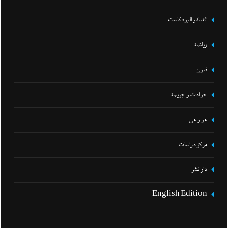
القناة و البودكاست
رياضة
فنون
حوادث و جريمة
هو و هي
مركز دراسات
دار نشر
English Edition