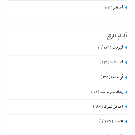
أغسطس 2023
أقسام الموقع
ألبومات
(1٬253)
ألف كلمة
(139)
أي خدمة
(361)
إبداعات و مواهب
(71)
احنا في ضهرك
(697)
اقتصاد
(1٬277)