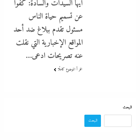
أيها السيدات والسادة: كفوا
عن تسميم حياة الناس
رفض أم استبعاد أم خيار استراتيجي؟:لماذا لم تنضم مصر إلى تحالف
مسئول تقدم ببلاغ ضد أحد
السعودية وباكستان وتركيا؟
المواقع الإخبارية التي نقلت
8 ديسمبر، 2025
عنه تصريحات ادعى…
اقر أ الموضوع كاملًا
البحث
البحث
ألبوم صور: شيرين تشعل بورتو جولف العلمين بـ”يالهوى وحشتونى” وتقنية