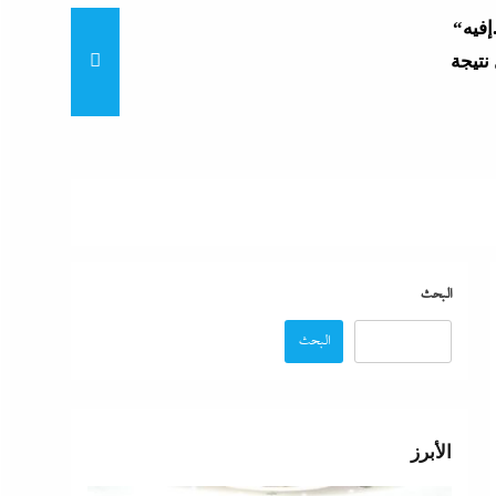
“زغاريد نص الليل للفجر”..إفيه
نتيجة
“إظلام وتعطيش وشلل”..ناشط
د مصر
“مش إحنا الفراعنة”؟ غضب
البحث
البحث
عة
 حماية
الأبرز