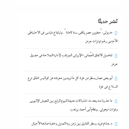
نُشر حديثًا
مدبولي:”مخزون مصر يكفي سنة كاملة”..وارتفاع قياسي في الاحتياطي
الأجنبي رغم توترات هرمز
تفاصيل الاتفاق العُماني-الإيراني المرتقب لإدارة الملاحة في مضيق
هرمز
أبو يحى نصار يسطر من غزة: كل ما تريدون معرفته عن كواليس اتفاق نزع
السلاح في غزة
ما حذرنا منه يحدث: اشتباكات عنيفة لليوم الرابع بين الجيش الإثيوبي
وقوات تيجراي..ونظام آبي أحمد يرتعب
د.هشام فريد يسطر: الفارق بين زمن ربة المنزل وحقبة صانعة الأجيال