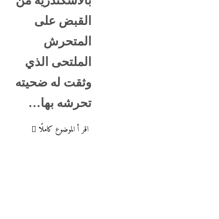
بالأسكندرية من
القبض على
المتحرش
الملتحى الذي
وثقت له ضحيته
تحرشه بها…
اقر أ الموضوع كاملًا