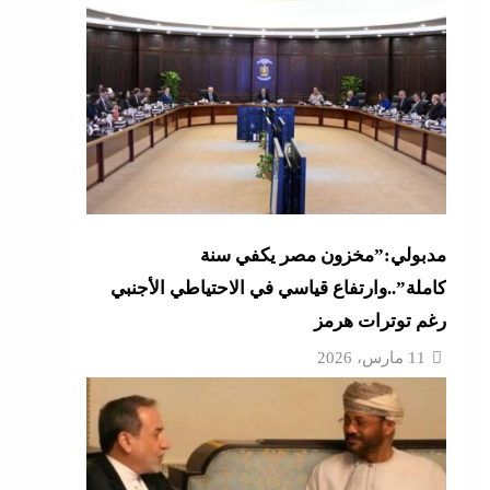
أزهر
تنى
بة
مدبولي:”مخزون مصر يكفي سنة
كاملة”..وارتفاع قياسي في الاحتياطي الأجنبي
رغم توترات هرمز
موجة
11 مارس، 2026
ائق