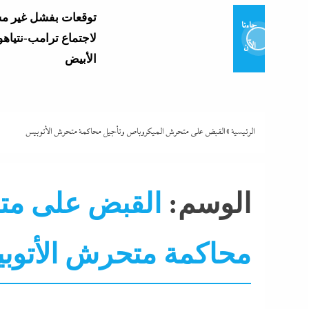
توقعات بفشل غير م
جاءنا
لاجتماع ترامب-نتياهو
الآن
الأبيض
وزير التعليم يعتمد نتي
العامة 2026..
وموعد إعلان...
الرئيسية
»
القبض على متحرش الميكروباص وتأجيل محاكمة متحرش الأتوبيس
و7 مديرى إدارات: تفاصيل...
الوسم:
القبض على مت
محاكمة متحرش الأتوب
ألبومات
تصحيف سوشيال
جاءنا الآن
حوادث و جر
تشتعل..عمرو الشوبك
فوق القانون والأزمة أكبر...
نشرة الأخبار
هو و هي
مع ترقب حركة التنقل