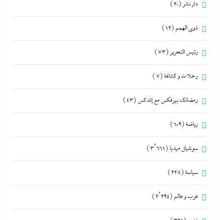
دار نشر
(20)
ذوى الهمم
(12)
رئيس التحرير
(73)
رحلات و كشافة
(7)
رمضانك بيرفكس مع إندكس
(43)
رياضة
(609)
سوشيال ميديا
(3٬661)
سياسة
(228)
عرب و عالم
(2٬294)