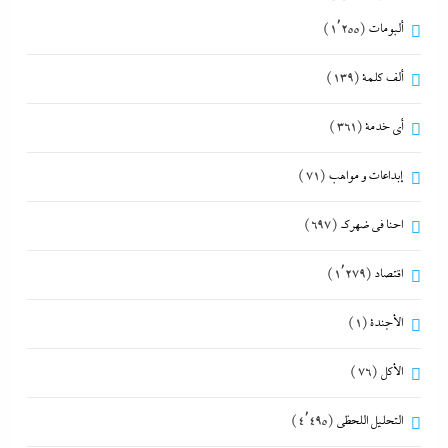
ألبومات
(1٬255)
ألف كلمة
(139)
أي خدمة
(361)
إبداعات و مواهب
(71)
احنا في ضهرك
(697)
اقتصاد
(1٬279)
الأجندة
(1)
الأكل
(76)
التحليل اللحظي
(4٬495)