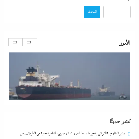
البحث
الأبرز
اتهامات مخابراتية غربية: إيران تعرض “صفقة مضيق”
على الصين وروسيا لتوريطهما مباشرة في صراع هرمز
بترقب أمريكي إسرائيلى
21 نوفمبر، 2025
نُشر حديثًا
بعد القاضي المزيف: ضابط الفيس بوك بالدبلوم
وزير الخارجية التركى يفجرها وسط الصمت المصري: القاهرة جاية في الطريق..هل
21 نوفمبر، 2025