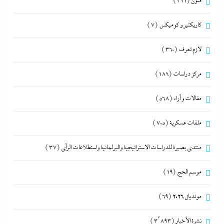
فنون
(321)
كاريكتير و كوميكس
(7)
لازم تعرف
(360)
مركز دراسات
(186)
مقالات و أراء
(568)
ملفات عسكرية
(705)
منتدى بصيرة للدراسات الاستراتيجية والبرلمانية واستطلاعات الرأى
(37)
موسم الحج
(19)
مونديال 2026
(69)
نشرة الأخبار
(3٬893)