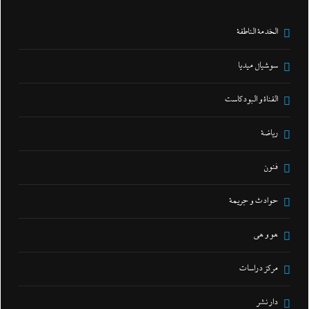
الخدمة الناطقة
سوشيال ميديا
القناة و البودكاست
رياضة
فنون
حوادث و جريمة
هو و هي
مركز دراسات
دار نشر