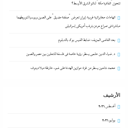
تتحول”اتفاقية مكة” لناتو الشرق الأوسط؟
د. ضياء الدين حلمى يسطر: رؤية خاصة في فلسفة
اتهامات مخابراتية غربية: إيران تعرض “صفقة مضيق” على الصين وروسيا لتوريطهما
للتعاون بين مصر والصين
مباشرة في صراع هرمز بترقب أمريكي إسرائيلى
21 نوفمبر، 2025
بعد القاضي المزيف: ضابط الفيس بوك بالدبلوم
وزير الخارجية التركى يفجرها وسط الصمت المصري:
د. ضياء الدين حلمى يسطر: رؤية خاصة في فلسفة للتعاون بين مصر والصين
القاهرة جاية في الطريق..هل تتحول”اتفاقية مكة” لناتو
الشرق الأوسط؟
محمد شاهين يسطر من غزة: موازين الهدنة على ضوء خارطة ميلادينوف
21 نوفمبر، 2025
الأرشيف
أغسطس 2026
يوليو 2026