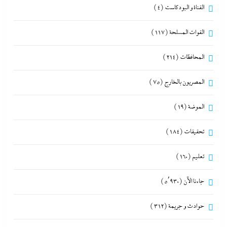
القناة و البودكاست
(4)
القوات المسلحة
(117)
المحافظات
(214)
المصريون بالخارج
(75)
الموضة
(19)
تحقيقات
(184)
تعليم
(160)
جاءنا الآن
(5٬930)
حوادث و جريمة
(312)