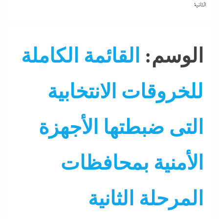
الثانية
الوسم:
القائمة الكاملة
للخروقات الانتخابية
التى ضبطتها الأجهزة
الأمنية بمحافظات
أحزاب
ألبومات
احنا في ضهرك
التحليل اللحظي
الحكو
المرحلة الثانية
برلمان
تحقيقات
تغطيات
جاءنا الآن
حوادث و جريمة
محاكم و أقسام
نشرة الأخبار
نشرة لايف
وزارة الداخلية