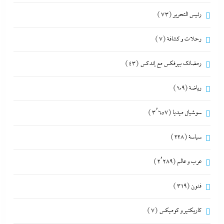
رئيس التحرير
(73)
رحلات و كشافة
(7)
رمضانك بيرفكس مع إندكس
(43)
رياضة
(609)
سوشيال ميديا
(3٬657)
سياسة
(228)
عرب و عالم
(2٬289)
فنون
(319)
كاريكتير و كوميكس
(7)