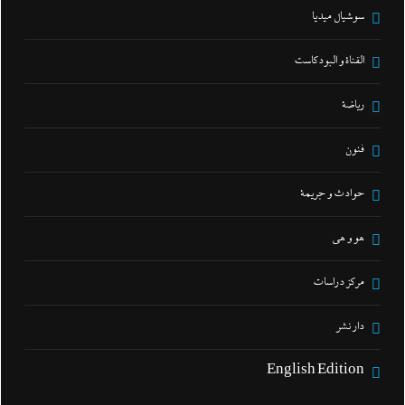
سوشيال ميديا
القناة و البودكاست
رياضة
فنون
حوادث و جريمة
هو و هي
مركز دراسات
دار نشر
English Edition