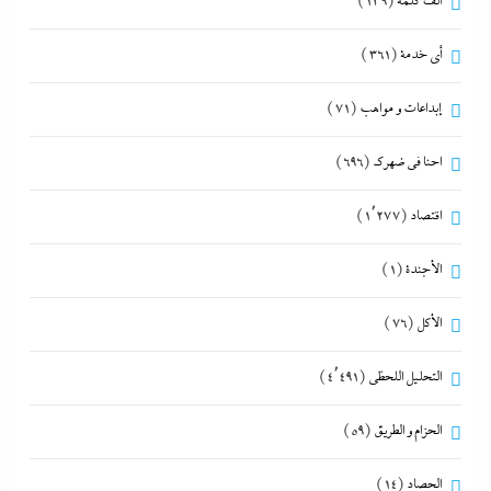
ألف كلمة
(139)
أي خدمة
(361)
إبداعات و مواهب
(71)
احنا في ضهرك
(696)
اقتصاد
(1٬277)
الأجندة
(1)
الأكل
(76)
التحليل اللحظي
(4٬491)
الحزام و الطريق
(59)
الحصاد
(14)