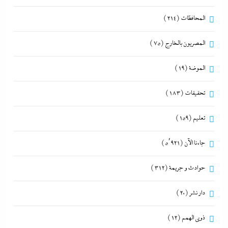
المحافظات
(214)
المصريون بالخارج
(75)
الموضة
(19)
تحقيقات
(183)
تعليم
(159)
جاءنا الآن
(5٬921)
حوادث و جريمة
(312)
دار نشر
(20)
ذوى الهمم
(12)