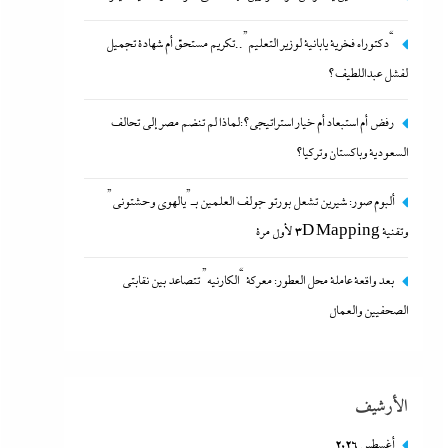
“دكتوراه فخرية يابانية لوزير التعليم”..تكريم مستحق أم شهادة تجميل
لفشل عبداللطيف؟
رفض أم استبعاد أم خيار استراتيجي؟:لماذا لم تنضم مصر إلى
رفض أم استبعاد أم خيار استراتيجي؟:لماذا لم تنضم مصر إلى تحالف
تحالف السعودية وباكستان وتركيا؟
السعودية وباكستان وتركيا؟
7 مارس، 2024
ألبوم صور: شيرين تشعل بورتو جولف العلمين بـ”يالهوى وحشتونى”
وتقنية 3D Mapping لأول مرة
بعد واقعة عاملة محل العطور: معركة “الكارنيه” تتصاعد بين نقابتى
الصحفيين والعمال
الأرشيف
ألبوم صور: شيرين تشعل بورتو جولف العلمين بـ”يالهوى
أغسطس 2026