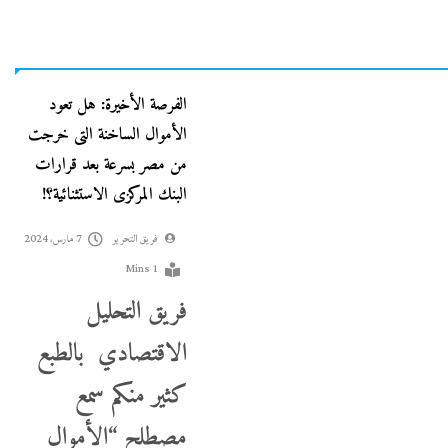
دية
بورصة
جاءنا الآن
نشرة لايف
الفرصة الأخيرة: هل تعود
الأموال الساخنة التى خرجت
من مصر بسرعة بعد قرارات
البنك المركزى الاستثنائية؟!
فريق التحرير
7 مارس، 2024
1 Mins
فريق التحليل
الاقتصادي بالطبع
كثير منكم سمع
مصطلح “الأموال