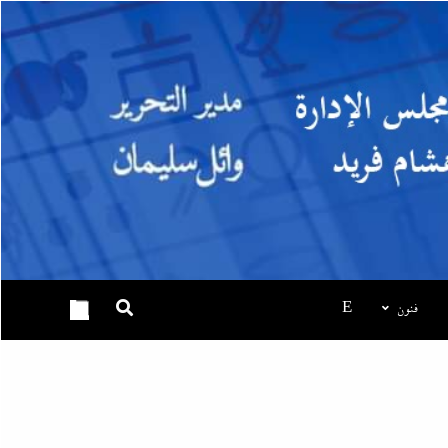
فنون
E