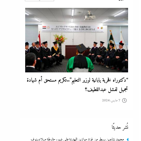
7 مارس، 2024
“دكتوراه فخرية يابانية لوزير التعليم”..تكريم مستحق أم شهادة
تجميل لفشل عبداللطيف؟
7 مارس، 2024
نُشر حديثًا
محمد شاهين يسطر من غزة: موازين الهدنة على ضوء خارطة ميلادينوف