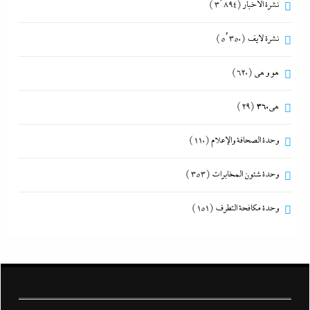
نشرة الأخبار
(3٬894)
نشرة لايف
(5٬350)
هو و هي
(620)
هى360
(29)
وحدة الصحافة والإعلام
(110)
وحدة شئون المخابرات
(353)
وحدة مكافحة التطرف
(151)