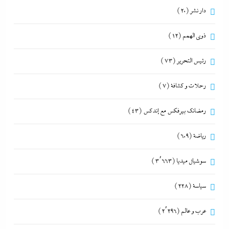
دار نشر
(20)
ذوى الهمم
(12)
رئيس التحرير
(73)
رحلات و كشافة
(7)
رمضانك بيرفكس مع إندكس
(43)
رياضة
(609)
سوشيال ميديا
(3٬663)
سياسة
(228)
عرب و عالم
(2٬296)