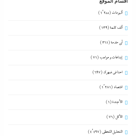
أقسام الموقع
ألبومات
(1٬255)
ألف كلمة
(139)
أي خدمة
(361)
إبداعات و مواهب
(71)
احنا في ضهرك
(697)
اقتصاد
(1٬281)
الأجندة
(1)
الأكل
(76)
التحليل اللحظي
(4٬497)