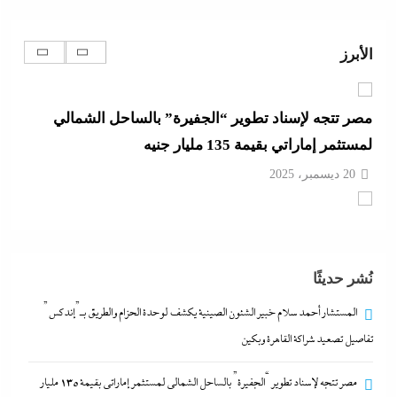
20 ديسمبر، 2025
الأبرز
مصر تتجه لإسناد تطوير “الجفيرة” بالساحل الشمالي
لمستثمر إماراتي بقيمة 135 مليار جنيه
20 ديسمبر، 2025
الديد تايم بعد الاستنزاف الإيرانى: تعليمات قاهرة للمصانع
العسكرية الأمريكية لإنقاذ الجيش مع الحرب القادمة
20 ديسمبر، 2025
نُشر حديثًا
وزير الخارجية التركى يفجرها وسط الصمت المصري:
المستشار أحمد سلام خبير الشئون الصينية يكشف لوحدة الحزام والطريق بـ”إندكس”
القاهرة جاية في الطريق..هل تتحول”اتفاقية مكة” لناتو
تفاصيل تصعيد شراكة القاهرة وبكين
الشرق الأوسط؟
20 ديسمبر، 2025
مصر تتجه لإسناد تطوير “الجفيرة” بالساحل الشمالي لمستثمر إماراتي بقيمة 135 مليار