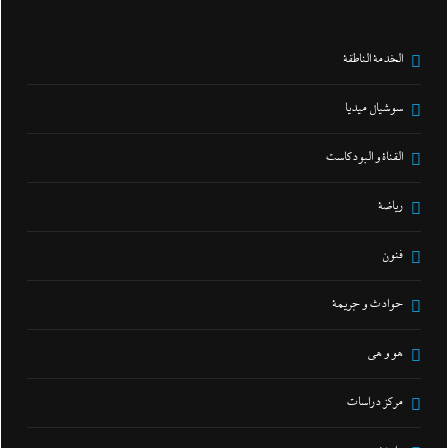
الخدمة الناطقة
سوشيال ميديا
القناة و البودكاست
رياضة
فنون
حوادث و جريمة
هو و هي
مركز دراسات