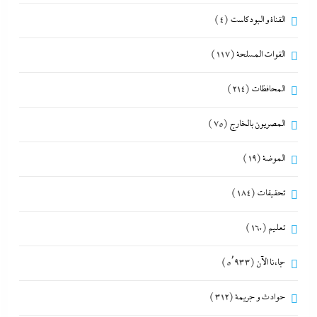
القناة و البودكاست
(4)
القوات المسلحة
(117)
المحافظات
(214)
المصريون بالخارج
(75)
الموضة
(19)
تحقيقات
(184)
تعليم
(160)
جاءنا الآن
(5٬933)
حوادث و جريمة
(312)