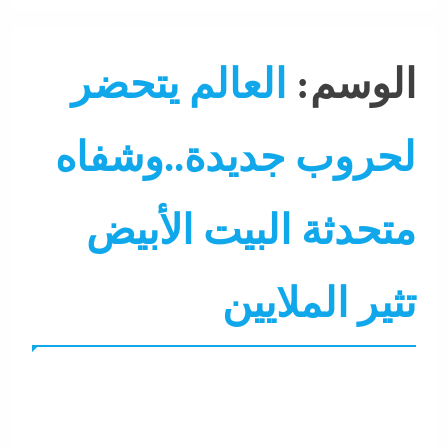
الوسم:
العالم يتحضر
لحروب جديدة..وشفاه
متحدثة البيت الأبيض
التحليل اللحظي
الشرق الأوسط
الصحة و الجمال
المعسكر 
تثير الملايين
تصحيف سوشيال
تغطيات
جاءنا الآن
سوشيال ميديا
عرب
نشرة لايف
هو و هي