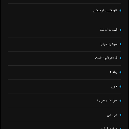
كاريكتير و كوميكس
الخدمة الناطقة
سوشيال ميديا
القناة و البودكاست
رياضة
فنون
حوادث و جريمة
هو و هي
مركز دراسات