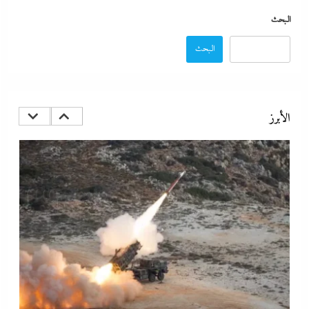
البحث
البحث
مصر تتجه لإسناد تطوير “الجفيرة” بالساحل الشمالي لمستثمر إماراتي بقيمة
135 مليار جنيه
19 أكتوبر، 2025
الأبرز
الديد تايم بعد الاستنزاف الإيرانى: تعليمات قاهرة للمصانع العسكرية