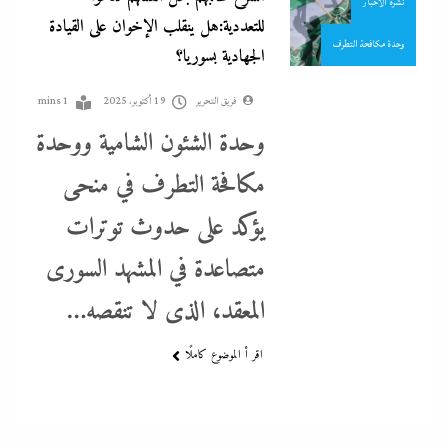
نشرة الأخبار
للتعددية:هل ينقلب الإخوان على القيادة
وحدة مكافحة التطرف
الجهادية بسوريا؟
فريق التحرير
19 أكتوبر، 2025
1 mins
وحدة الشئون الشامية ووحدة
مكافحة التطرف في منحى
اتهامات مخابراتية غربية: إيران تعرض “صفقة مضيق” على الصين وروسيا
لتوريطهما مباشرة في صراع هرمز بترقب أمريكي إسرائيلى
يؤكد على حدوث توترات
19 أكتوبر، 2025
متصاعدة في المشهد السورى
المعقد، الذى لا تنقصه…
اقر أ الموضوع كاملًا