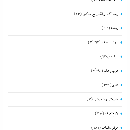
رمضانك بيرفكس مع إندكس
(43)
رياضة
(609)
سوشيال ميديا
(3٬662)
سياسة
(228)
عرب و عالم
(2٬295)
فنون
(321)
كاريكتير و كوميكس
(7)
لازم تعرف
(360)
مركز دراسات
(186)