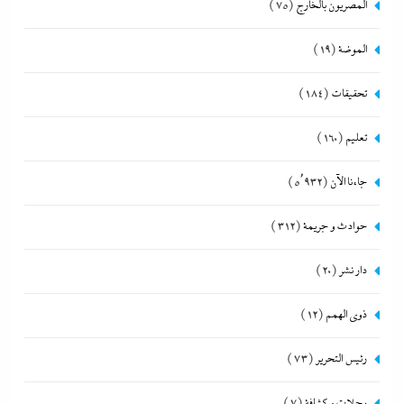
المصريون بالخارج
(75)
الموضة
(19)
تحقيقات
(184)
تعليم
(160)
جاءنا الآن
(5٬932)
حوادث و جريمة
(312)
دار نشر
(20)
ذوى الهمم
(12)
رئيس التحرير
(73)
رحلات و كشافة
(7)