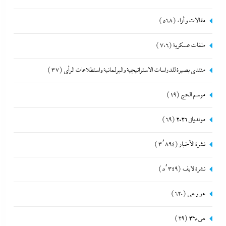
مقالات و أراء
(568)
ملفات عسكرية
(706)
منتدى بصيرة للدراسات الاستراتيجية والبرلمانية واستطلاعات الرأى
(37)
موسم الحج
(19)
مونديال 2026
(69)
نشرة الأخبار
(3٬894)
نشرة لايف
(5٬349)
هو و هي
(620)
هى360
(29)