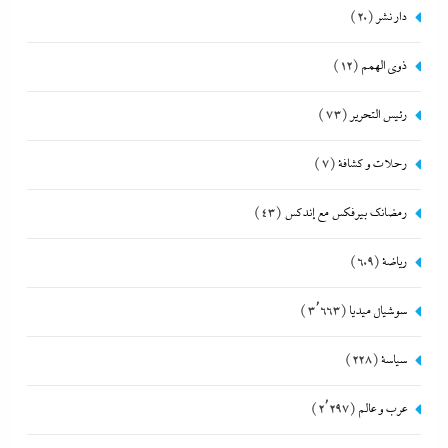
دار نشر
(20)
ذوى الهمم
(12)
رئيس التحرير
(73)
رحلات و كشافة
(7)
رمضانك بيرفكس مع إندكس
(43)
رياضة
(609)
سوشيال ميديا
(3٬663)
سياسة
(228)
عرب و عالم
(2٬297)