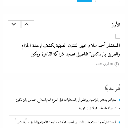
نتنياهو يتحدي ترامب ويرفض أى انسحابات قبل النزع التام لسلاح
حماس ولن تكون هناك دولة فلسطينية ولا إيران نووية
الأبرز
28 أبريل، 2024
المستشار أحمد سلام خبير الشئون الصينية يكشف لوحدة الحزام
والطريق بـ”إندكس” تفاصيل تصعيد شراكة القاهرة وبكين
28 أبريل، 2024
مصر تتجه لإسناد تطوير “الجفيرة” بالساحل الشمالي لمستثمر إماراتي بقيمة
نُشر حديثًا
135 مليار جنيه
28 أبريل، 2024
نتنياهو يتحدي ترامب ويرفض أى انسحابات قبل النزع التام لسلاح حماس ولن تكون
هناك دولة فلسطينية ولا إيران نووية
الديد تايم بعد الاستنزاف الإيرانى: تعليمات قاهرة للمصانع العسكرية
المستشار أحمد سلام خبير الشئون الصينية يكشف لوحدة الحزام والطريق بـ”إندكس”
الأمريكية لإنقاذ الجيش مع الحرب القادمة