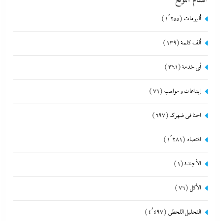
أقسام الموقع
ألبومات
(1٬255)
ألف كلمة
(139)
أي خدمة
(361)
إبداعات و مواهب
(71)
احنا في ضهرك
(697)
اقتصاد
(1٬281)
الأجندة
(1)
الأكل
(76)
التحليل اللحظي
(4٬497)