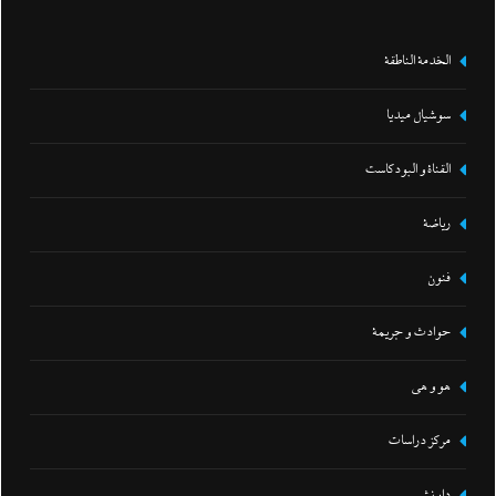
الخدمة الناطقة
سوشيال ميديا
القناة و البودكاست
رياضة
فنون
حوادث و جريمة
هو و هي
مركز دراسات
دار نشر