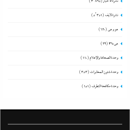
نشرة الأخبار
(3٬895)
نشرة لايف
(5٬351)
هو و هي
(620)
هى360
(29)
وحدة الصحافة والإعلام
(110)
وحدة شئون المخابرات
(353)
وحدة مكافحة التطرف
(151)