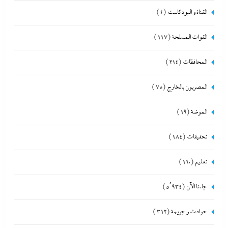
القناة و البودكاست
(4)
القوات المسلحة
(117)
المحافظات
(214)
المصريون بالخارج
(75)
الموضة
(19)
تحقيقات
(184)
تعليم
(160)
جاءنا الآن
(5٬934)
حوادث و جريمة
(312)